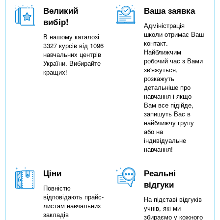
n
MBA
е
и
Великий
Ваша заявка
р
х
t
вибір!
і
Адміністрація
Онлайн курси
а
з
школи отримає Ваш
В нашому каталозі
л
контакт.
3327 курсів від 1096
а
s
Найближчим
у
навчальних центрів
к
За кордоном
робочий час з Вами
України. Вибирайте
зв'яжуться,
кращих!
.
л
розкажуть
детальніше про
а
навчання і якщо
i
д
Вам все підійде,
запишуть Вас в
і
найближчу групу
n
в
або на
індивідуальне
навчання!
f
Ціни
Реальні
o
відгуки
Повністю
відповідають прайс-
На підставі відгуків
листам навчальних
учнів, які ми
закладів
збираємо у кожного