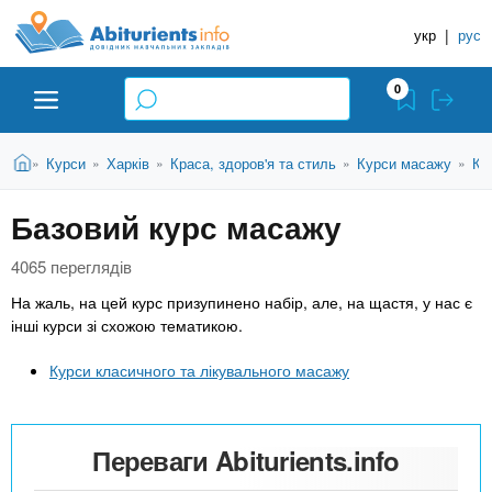
A
П
Д
е
укр
|
рус
о
b
р
в
е
0
й
і
i
т
д
и
В
Абітурієнту
Головна
Курси
Харків
Краса, здоров'я та стиль
Курси масажу
Ку
»
»
»
»
»
н
д
t
и
о
и
є
Базовий курс масажу
о
ЗВО (ВНЗ)
т
к
u
с
у
Н
н
4065 переглядів
т
о
а
Коледжі
r
На жаль, на цей курс призупинено набір, але, на щастя, у нас є
в
в
інші курси зі схожою тематикою.
н
ч
i
о
Курси
Курси класичного та лікувального масажу
г
а
о
л
e
м
Приватні школи
ь
а
Переваги Abiturients.info
т
н