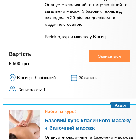
Опануєте класичний, антицелюлітний та
загальний масаж. 5 базових технік від
викладача з 20-річним досвідом та
медичною освітою.
Perfekto, курси масажу у Вінниці
Вартість
Записатися
9 500
грн
Вінниця
Ленінський
20 занять
Записалось:
1
Акція
Набір на курс!
Базовий курс класичного масажу
+ баночний массаж
Опануйте класичний та баночний масаж за