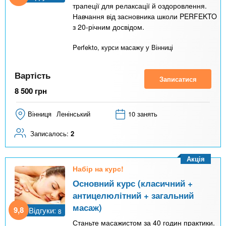
трапеції для релаксації й оздоровлення.
Навчання від засновника школи PERFEKTO
з 20-річним досвідом.
Perfekto, курси масажу у Вінниці
Вартість
Записатися
8 500
грн
Вінниця
Ленінський
10 занять
Записалось:
2
Акція
Набір на курс!
Основний курс (класичний +
антицелюлітний + загальний
масаж)
9,8
Відгуки:
8
Станьте масажистом за 40 годин практики.