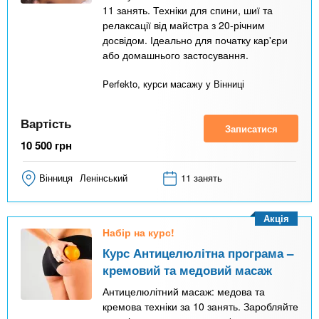
11 занять. Техніки для спини, шиї та
релаксації від майстра з 20-річним
досвідом. Ідеально для початку кар'єри
або домашнього застосування.
Perfekto, курси масажу у Вінниці
Вартість
Записатися
10 500
грн
Вінниця
Ленінський
11 занять
Акція
Набір на курс!
Курс Антицелюлітна програма –
кремовий та медовий масаж
Антицелюлітний масаж: медова та
кремова техніки за 10 занять. Заробляйте