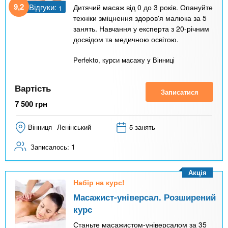
9,2
Відгуки:
Дитячий масаж від 0 до 3 років. Опануйте
1
техніки зміцнення здоров'я малюка за 5
занять. Навчання у експерта з 20-річним
досвідом та медичною освітою.
Perfekto, курси масажу у Вінниці
Вартість
Записатися
7 500
грн
Вінниця
Ленінський
5 занять
Записалось:
1
Акція
Набір на курс!
Масажист-універсал. Розширений
курс
Станьте масажистом-універсалом за 35