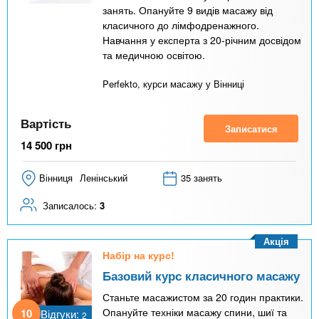
занять. Опануйте 9 видів масажу від
класичного до лімфодренажного.
Навчання у експерта з 20-річним досвідом
та медичною освітою.
Perfekto, курси масажу у Вінниці
Вартість
Записатися
14 500
грн
Вінниця
Ленінський
35 занять
Записалось:
3
Акція
Набір на курс!
Базовий курс класичного масажу
Станьте масажистом за 20 годин практики.
Опануйте техніки масажу спини, шиї та
10
Відгуки:
2