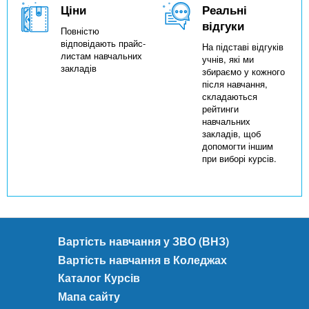
Ціни
Реальні
відгуки
Повністю
відповідають прайс-
На підставі відгуків
листам навчальних
учнів, які ми
закладів
збираємо у кожного
після навчання,
складаються
рейтинги
навчальних
закладів, щоб
допомогти іншим
при виборі курсів.
Вартість навчання у ЗВО (ВНЗ)
Вартість навчання в Коледжах
Каталог Курсів
Мапа сайту