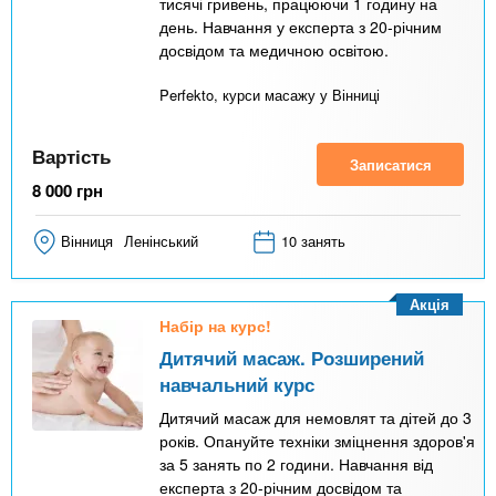
тисячі гривень, працюючи 1 годину на
день. Навчання у експерта з 20-річним
досвідом та медичною освітою.
Perfekto, курси масажу у Вінниці
Вартість
Записатися
8 000
грн
Вінниця
Ленінський
10 занять
Акція
Набір на курс!
Дитячий масаж. Розширений
навчальний курс
Дитячий масаж для немовлят та дітей до 3
років. Опануйте техніки зміцнення здоров'я
за 5 занять по 2 години. Навчання від
експерта з 20-річним досвідом та