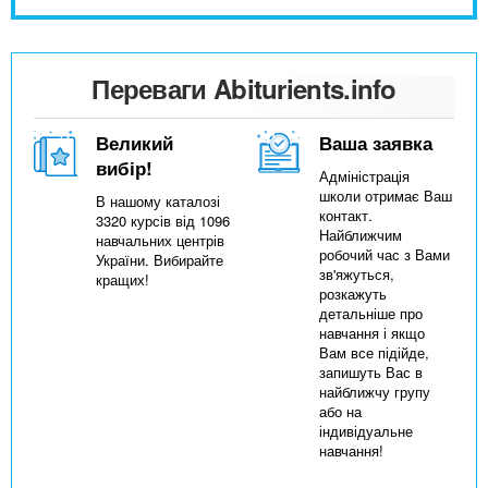
Переваги Abiturients.info
Великий
Ваша заявка
вибір!
Адміністрація
школи отримає Ваш
В нашому каталозі
контакт.
3320 курсів від 1096
Найближчим
навчальних центрів
робочий час з Вами
України. Вибирайте
зв'яжуться,
кращих!
розкажуть
детальніше про
навчання і якщо
Вам все підійде,
запишуть Вас в
найближчу групу
або на
індивідуальне
навчання!