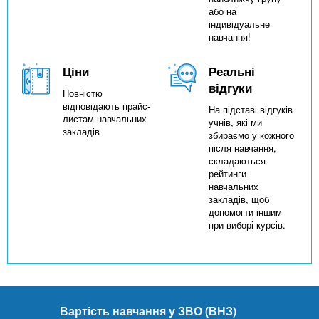
або на
індивідуальне
навчання!
Ціни
Реальні
відгуки
Повністю
відповідають прайс-
На підставі відгуків
листам навчальних
учнів, які ми
закладів
збираємо у кожного
після навчання,
складаються
рейтинги
навчальних
закладів, щоб
допомогти іншим
при виборі курсів.
Вартість навчання у ЗВО (ВНЗ)