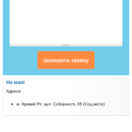
На мапі
Адреса:
м. Кривий Ріг, вул. Соборності, 35 (Соц.місто)
Leaflet
| Map data ©
Google
+