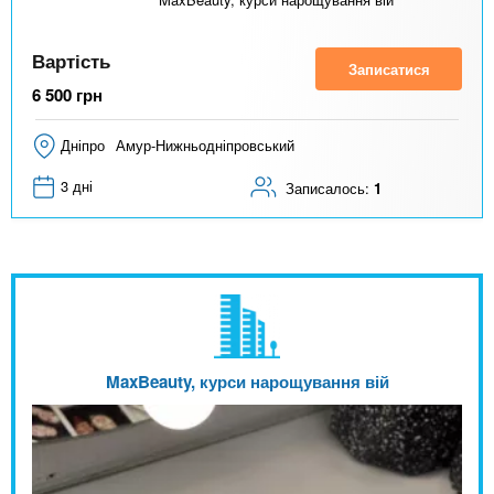
Вартість
Записатися
6 500
грн
Дніпро
Амур-Нижньодніпровський
3 дні
Записалось:
1
MaxBeauty, курси нарощування вій