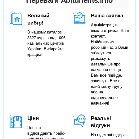
Великий
Ваша заявка
вибір!
Адміністрація
школи отримає Ваш
В нашому каталозі
контакт.
3327 курсів від 1096
Найближчим
навчальних центрів
робочий час з Вами
України. Вибирайте
зв'яжуться,
кращих!
розкажуть
детальніше про
навчання і якщо
Вам все підійде,
запишуть Вас в
найближчу групу
або на
індивідуальне
навчання!
Ціни
Реальні
відгуки
Повністю
відповідають прайс-
На підставі відгуків
листам навчальних