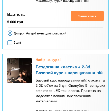
MaxBeauty, курси нарощування вій
Вартість
Записатися
5 000
грн
Дніпро
Амур-Нижньодніпровський
2 дні
Набір на курс!
Бездоганна класика + 2-3d.
Базовий курс з нарощування вій
Базовий курс нарощування вій: класика та
2-3D об'єм за 3 дні. Опануйте 5 трендових
ефектів та LED технологію. Практика на
моделях з повним забезпеченням
матеріалами.
MaxBeauty, курси нарощування вій