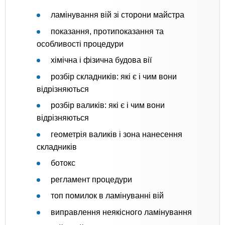
ламінування вій зі сторони майстра
показання, протипоказання та
особливості процедури
хімічна і фізична будова вії
розбір складників: які є і чим вони
відрізняються
розбір валиків: які є і чим вони
відрізняються
геометрія валиків і зона нанесення
складників
ботокс
регламент процедури
топ помилок в ламінуванні вій
виправлення неякісного ламінування