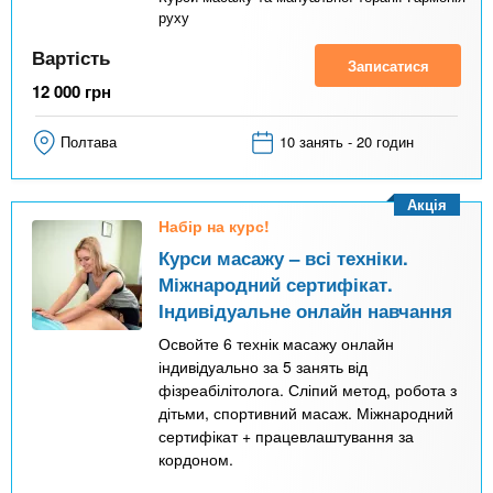
руху
Вартість
Записатися
12 000
грн
Полтава
10 занять - 20 годин
Акція
Набір на курс!
Курси масажу – всі техніки.
Міжнародний сертифікат.
Індивідуальне онлайн навчання
Освойте 6 технік масажу онлайн
індивідуально за 5 занять від
фізреабілітолога. Сліпий метод, робота з
дітьми, спортивний масаж. Міжнародний
сертифікат + працевлаштування за
кордоном.