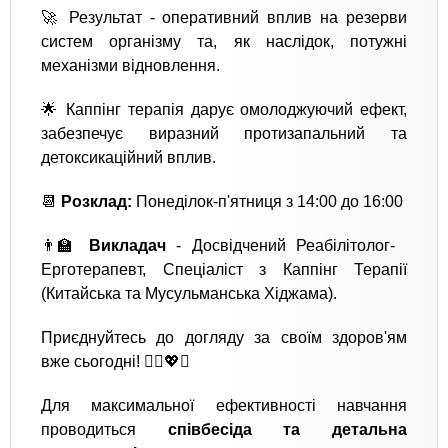
🚀 Результат - оперативний вплив на резерви
систем організму та, як наслідок, потужні
механізми відновлення.
🌟 Каппінг терапія дарує омолоджуючий ефект,
забезпечує виразний протизапальний та
детоксикаційний вплив.
📆
Розклад:
Понеділок-п'ятниця з 14:00 до 16:00
👨‍🏫
Викладач
- Досвідчений Реабілітолог-
Ерготерапевт, Спеціаліст з Каппінг Терапії
(Китайська та Мусульманська Хіджама).
Приєднуйтесь до догляду за своїм здоров'ям
вже сьогодні! 💆‍♂️💖✨
Для максимальної ефективності навчання
проводиться
співбесіда та детальна