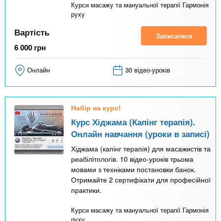
Курси масажу та мануальної терапії Гармонія
руху
Вартість
Записатися
6 000
грн
Онлайн
30 відео-уроків
Набір на курс!
Курс Хіджама (Капінг терапія).
Онлайн навчання (уроки в записі)
Хіджама (капінг терапія) для масажистів та
реабілітологів. 10 відео-уроків трьома
мовами з техніками постановки банок.
Отримайте 2 сертифікати для професійної
практики.
Курси масажу та мануальної терапії Гармонія
руху