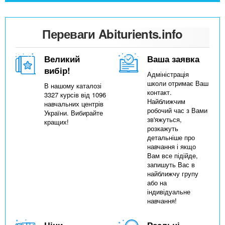
Переваги Abiturients.info
Великий
Ваша заявка
вибір!
Адміністрація
школи отримає Ваш
В нашому каталозі
контакт.
3327 курсів від 1096
Найближчим
навчальних центрів
робочий час з Вами
України. Вибирайте
зв'яжуться,
кращих!
розкажуть
детальніше про
навчання і якщо
Вам все підійде,
запишуть Вас в
найближчу групу
або на
індивідуальне
навчання!
Ціни
Реальні