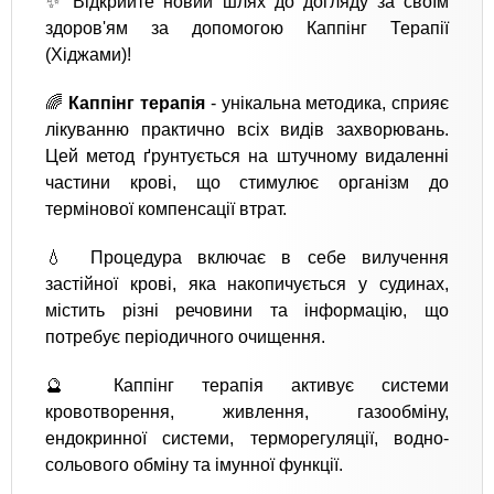
✨ Відкрийте новий шлях до догляду за своїм
здоров'ям за допомогою Каппінг Терапії
(Хіджами)!
🌈
Каппінг терапія
- унікальна методика, сприяє
лікуванню практично всіх видів захворювань.
Цей метод ґрунтується на штучному видаленні
частини крові, що стимулює організм до
термінової компенсації втрат.
💧 Процедура включає в себе вилучення
застійної крові, яка накопичується у судинах,
містить різні речовини та інформацію, що
потребує періодичного очищення.
🔮 Каппінг терапія активує системи
кровотворення, живлення, газообміну,
ендокринної системи, терморегуляції, водно-
сольового обміну та імунної функції.