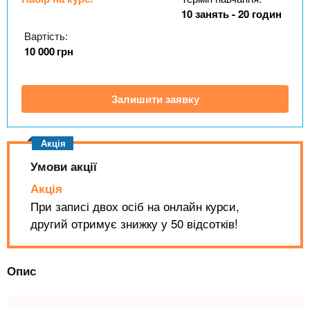
n
MBA
е
и
10 занять - 20 годин
р
х
t
і
Вартість:
Онлайн курси
а
з
10 000
грн
л
а
s
у
к
За кордоном
Залишити заявку
.
л
а
i
д
і
Умови акції
n
в
Акція
При записі двох осіб на онлайн курси,
f
другий отримує знижку у 50 відсотків!
o
Опис