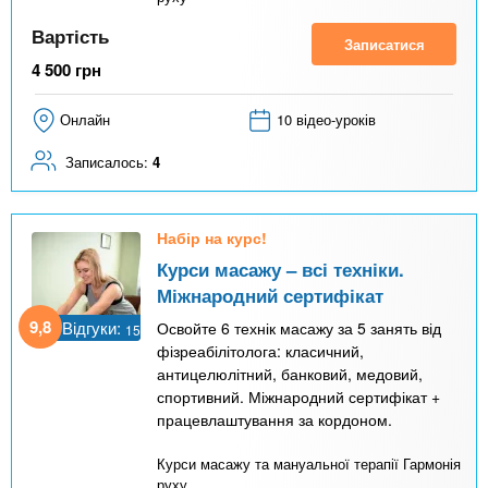
Вартість
Записатися
4 500
грн
Онлайн
10 відео-уроків
Записалось:
4
Набір на курс!
Курси масажу – всі техніки.
Міжнародний сертифікат
9,8
Відгуки:
Освойте 6 технік масажу за 5 занять від
15
фізреабілітолога: класичний,
антицелюлітний, банковий, медовий,
спортивний. Міжнародний сертифікат +
працевлаштування за кордоном.
Курси масажу та мануальної терапії Гармонія
руху