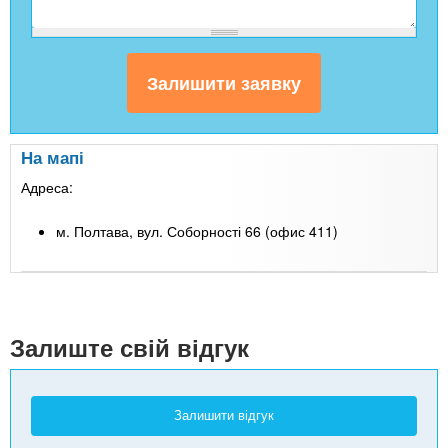
На мапі
Адреса:
м. Полтава, вул. Соборності 66 (офис 411)
Leaflet
| Map data ©
Google
+
-
Залиште свій відгук
Залишити відгук