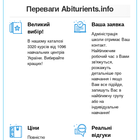
n
MBA
е
и
Переваги Abiturients.info
р
х
t
і
Онлайн курси
а
з
Великий
Ваша заявка
л
а
s
вибір!
Адміністрація
у
к
За кордоном
школи отримає Ваш
В нашому каталозі
контакт.
3320 курсів від 1096
.
л
Найближчим
навчальних центрів
а
робочий час з Вами
України. Вибирайте
зв'яжуться,
кращих!
i
д
розкажуть
детальніше про
і
навчання і якщо
n
в
Вам все підійде,
запишуть Вас в
найближчу групу
f
або на
індивідуальне
навчання!
o
Ціни
Реальні
відгуки
Повністю