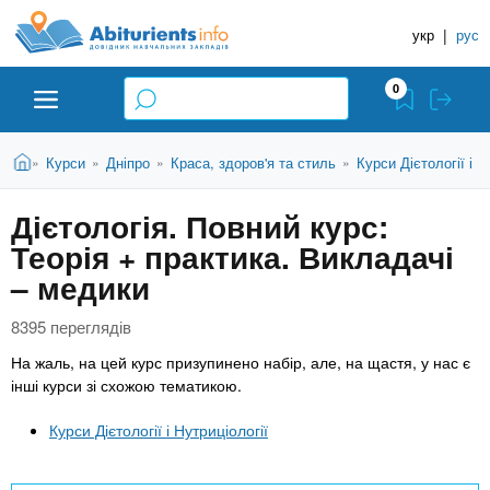
A
П
Д
е
укр
|
рус
о
b
р
в
е
0
й
і
i
т
д
и
В
Абітурієнту
Головна
Курси
Дніпро
Краса, здоров'я та стиль
Курси Дієтології і Н
»
»
»
»
н
д
t
и
о
и
є
Дієтологія. Повний курс:
о
ЗВО (ВНЗ)
т
к
u
с
Теорія + практика. Викладачі
у
Н
н
т
– медики
о
а
Коледжі
r
в
в
8395 переглядів
н
ч
i
о
Курси
На жаль, на цей курс призупинено набір, але, на щастя, у нас є
г
а
інші курси зі схожою тематикою.
о
л
e
м
Приватні школи
Курси Дієтології і Нутриціології
ь
а
т
н