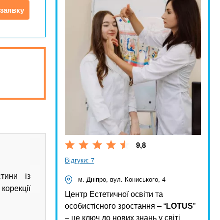
заявку
9,8
Відгуки: 7
тини із
м. Дніпро, вул. Кониського, 4
корекції
Центр Естетичної освіти та
особистісного зростання – “
LOTUS
”
– це ключ до нових знань у світі