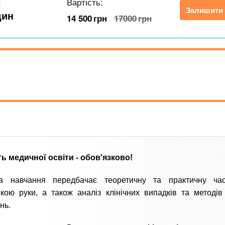
:
Вартість:
Залишити 
дин
14 500
грн
17000
грн
ь медичної освіти - обов'язково!
а навчання передбачає теоретичну та практичну час
кою руки, а також аналіз клінічних випадків та методів 
нь.