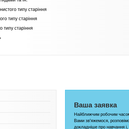
нистого типу старіння
ого типу старіння
о типу старіння
ь
Ваша заявка
Найближчим робочим часом
Вами зв'яжемося, розповім
докладніше про навчання і,