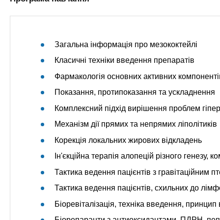
Загальна інформація про мезококтейлі
Класичні техніки введення препаратів
Фармакологія основних активних компоненті
Показання, протипоказання та ускладнення
Комплексний підхід вирішення проблем гіпер
Механізм дії прямих та непрямих ліполітиків
Корекція локальних жирових відкладень
Ін'єкційна терапія алопецій різного генезу, 
Тактика ведення пацієнтів з гравітаційним п
Тактика ведення пацієнтів, схильних до лімфо
Біоревіталізація, техніка введення, принцип
Біорепаранти з антиоксидантами, ПДРН, пепт