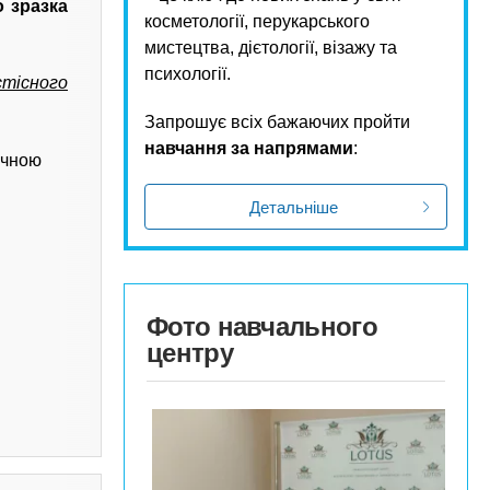
 зразка
косметології, перукарського
мистецтва, дієтології, візажу та
психології.
тісного
Запрошує всіх бажаючих пройти
навчання за напрямами
:
ичною
Детальніше
Фото навчального
центру