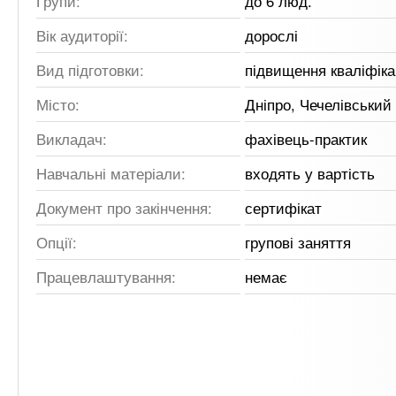
Групи:
до 6 люд.
Вік аудиторії:
дорослі
Вид підготовки:
підвищення кваліфіка
Місто:
Дніпро, Чечелівський
Викладач:
фахівець-практик
Навчальні матеріали:
входять у вартість
Документ про закінчення:
сертифікат
Опції:
групові заняття
Працевлаштування:
немає