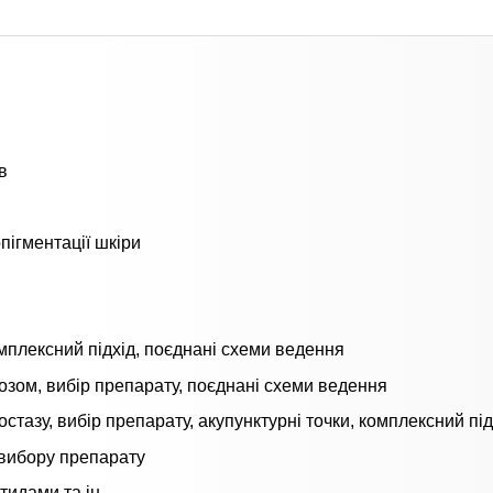
в
пігментації шкіри
комплексний підхід, поєднані схеми ведення
тозом, вибір препарату, поєднані схеми ведення
стазу, вибір препарату, акупунктурні точки, комплексний під
 вибору препарату
идами та ін.