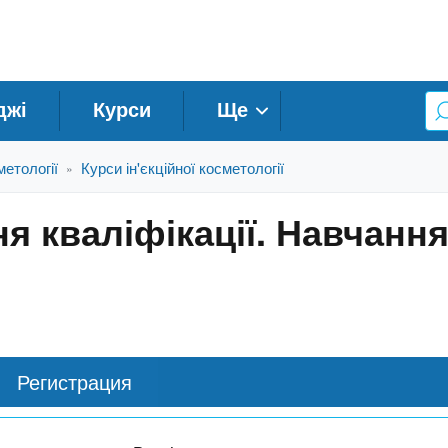
джі
Курси
Ще
етології
Курси ін'єкційної косметології
»
я кваліфікації. Навчання
Регистрация