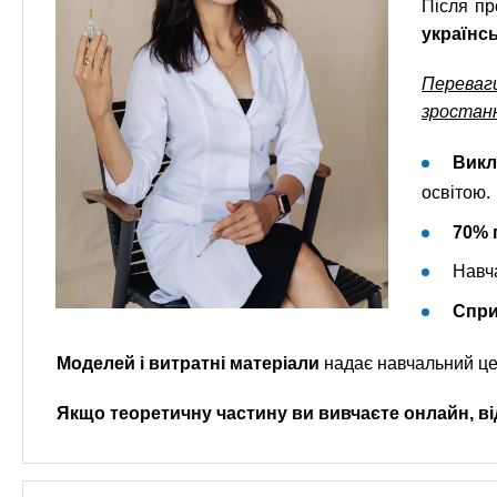
Після п
українс
Переваг
зростанн
Викл
освітою.
70% 
Навча
Спри
Моделей і витратні матеріали
надає навчальний це
Якщо теоретичну частину ви вивчаєте онлайн, в