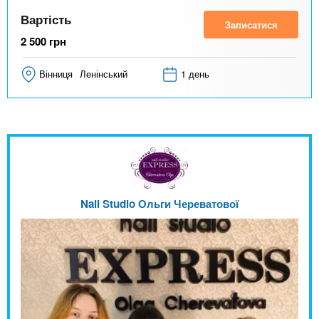
Вартість
Записатися
2 500
грн
Вінниця
Ленінський
1 день
Nail Studio Ольги Череватової