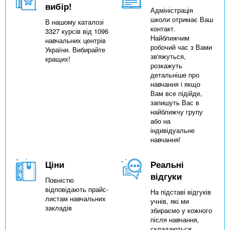
вибір!
Адміністрація
школи отримає Ваш
В нашому каталозі
контакт.
3327 курсів від 1096
Найближчим
навчальних центрів
робочий час з Вами
України. Вибирайте
зв'яжуться,
кращих!
розкажуть
детальніше про
навчання і якщо
Вам все підійде,
запишуть Вас в
найближчу групу
або на
індивідуальне
навчання!
Ціни
Реальні
відгуки
Повністю
відповідають прайс-
На підставі відгуків
листам навчальних
учнів, які ми
закладів
збираємо у кожного
після навчання,
складаються