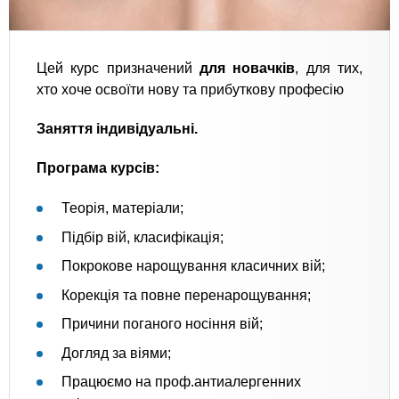
️Цей курс призначений
для новачків
, для тих,
хто хоче освоїти нову та прибуткову професію
Заняття індивідуальні.
Програма курсів:
Теорія, матеріали;
Підбір вій, класифікація;
Покрокове нарощування класичних вій;
Корекція та повне перенарощування;
Причини поганого носіння вій;
Догляд за віями;
Працюємо на проф.антиалергенних