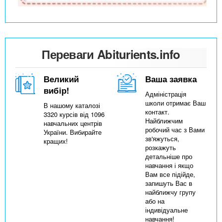
Переваги Abiturients.info
Великий
Ваша заявка
вибір!
Адміністрація
школи отримає Ваш
В нашому каталозі
контакт.
3320 курсів від 1096
Найближчим
навчальних центрів
робочий час з Вами
України. Вибирайте
зв'яжуться,
кращих!
розкажуть
детальніше про
навчання і якщо
Вам все підійде,
запишуть Вас в
найближчу групу
або на
індивідуальне
навчання!