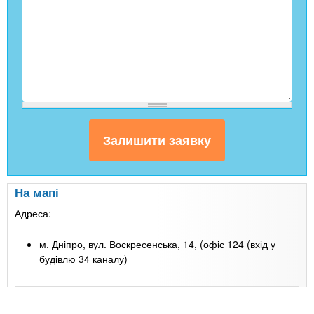
На мапі
Адреса:
м. Дніпро, вул. Воскресенська, 14, (офіс 124 (вхід у
будівлю 34 каналу)
Leaflet
| Map data ©
Google
+