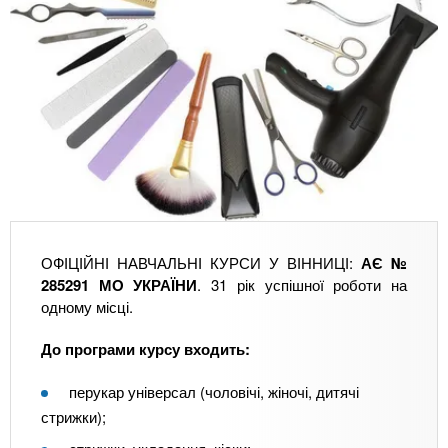
ОФІЦІЙНІ НАВЧАЛЬНІ КУРСИ У ВІННИЦІ:
АЄ №
285291 МО УКРАЇНИ
. 31 рік успішної роботи на
одному місці.
До програми курсу входить:
перукар універсал (чоловічі, жіночі, дитячі
стрижки);