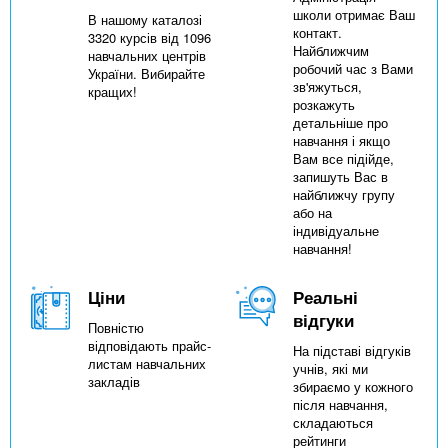
школи отримає Ваш
В нашому каталозі
контакт.
3320 курсів від 1096
Найближчим
навчальних центрів
робочий час з Вами
України. Вибирайте
зв'яжуться,
кращих!
розкажуть
детальніше про
навчання і якщо
Вам все підійде,
запишуть Вас в
найближчу групу
або на
індивідуальне
навчання!
Ціни
Реальні
відгуки
Повністю
відповідають прайс-
На підставі відгуків
листам навчальних
учнів, які ми
закладів
збираємо у кожного
після навчання,
складаються
рейтинги