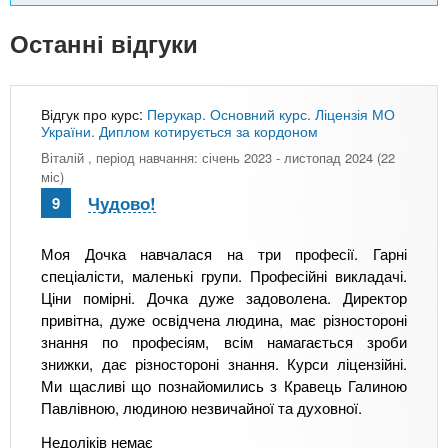
Останні відгуки
Відгук про курс:
Перукар. Основний курс. Ліцензія МО
України. Диплом котирується за кордоном
Віталій
, період навчання: січень 2023 - листопад 2024 (22
міс)
Чудово!
9
Моя Дочка навчалася на три професії. Гарні
спеціалісти, маленькі групи. Професійні викладачі.
Ціни помірні. Дочка дуже задоволена. Директор
привітна, дуже освідчена людина, має різностороні
знання по професіям, всім намагається зроби
знижки, дає різностороні знання. Курси ліцензійні.
Ми щасливі що познайомились з Кравець Галиною
Павлівною, людиною незвичайної та духовної.
Недоліків немає