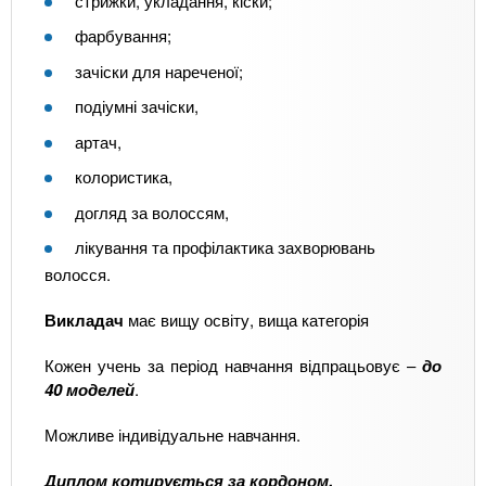
стрижки, укладання, кіски;
фарбування;
зачіски для нареченої;
подіумні зачіски,
артач,
колористика,
догляд за волоссям,
лікування та профілактика захворювань
волосся.
Викладач
має вищу освіту, вища категорія
Кожен учень за період навчання відпрацьовує –
до
40 моделей
.
Можливе індивідуальне навчання.
Диплом котирується за кордоном.