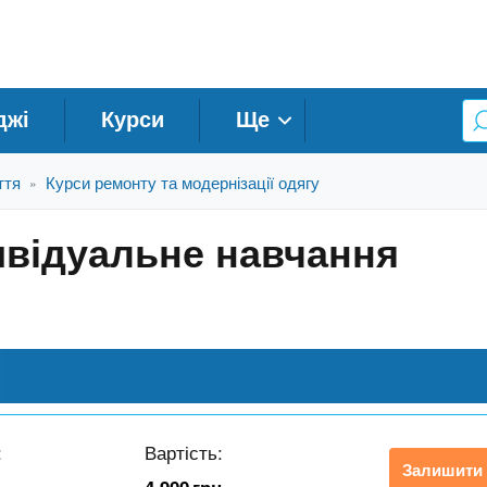
джі
Курси
Ще
ття
Курси ремонту та модернізації одягу
»
ивідуальне навчання
:
Вартість:
Залишити 