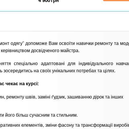
4 900
грн
монт одягу" допоможе Вам освоїти навички ремонту та моде
д керівництвом досвідченого майстра.
няття спеціально адаптовані для індивідуального навч
ь зосередитись на своїх унікальних потребах та цілях.
с чекає на курсі:
н, ремонту швів, заміні ґудзик, зашиванню дірок та інших
ити його більш сучасним та стильним.
ативних елементів, зміни фасону та трансформації виробі