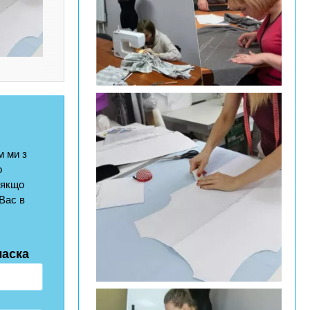
 ми з
о
 якщо
Вас в
ласка