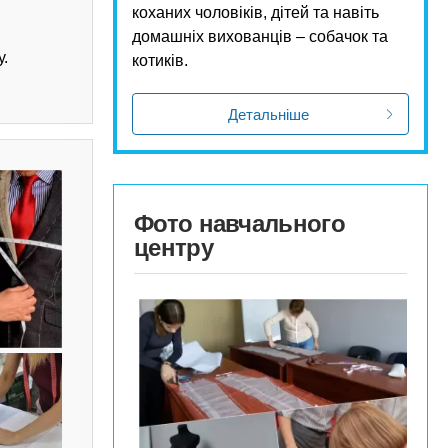
коханих чоловіків, дітей та навіть
домашніх вихованців – собачок та
.
котиків.
Детальніше
Фото навчального
центру