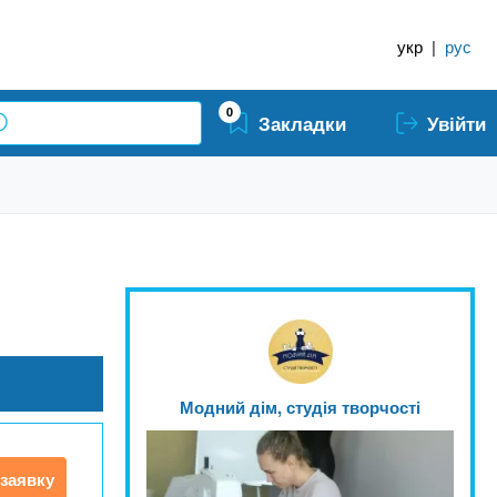
укр
|
рус
0
Закладки
Увійти
Модний дім, студія творчості
заявку