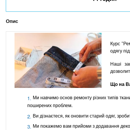
n
т
и
е
х
t
р
з
і
Опис
а
а
s
л
к
у
л
.
Курс "Ре
а
одягу пі
д
i
Наші за
і
дозволит
в
n
Що на Ва
f
Ми навчимо основ ремонту різних типів ткани
поширених проблем.
o
Ви дізнаєтеся, як оновити старий одяг, зроб
Ми покажемо вам прийоми з додавання декор