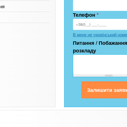
ня
Телефон
*
В мене не український ном
Питання / Побажання
розкладу