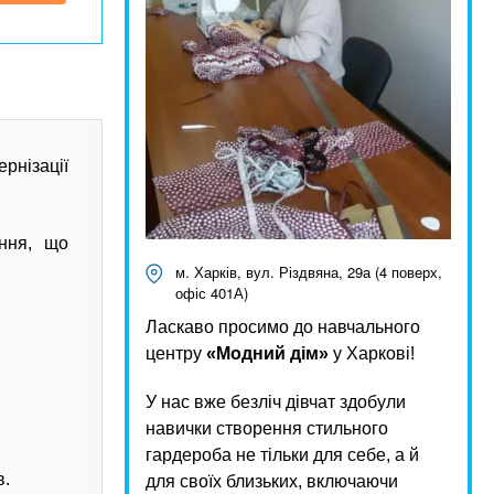
рнізації
ання, що
м. Харків, вул. Різдвяна, 29а (4 поверх,
офіс 401А)
Ласкаво просимо до навчального
центру
«Модний дім»
у Харкові!
У нас вже безліч дівчат здобули
навички створення стильного
гардероба не тільки для себе, а й
в.
для своїх близьких, включаючи