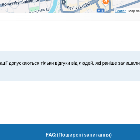
Leaflet
| Map da
ікації допускаються тільки відгуки від людей, які раніше залишал
FAQ (Поширені запитання)