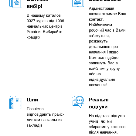
вибір!
Адміністрація
школи отримає Ваш
В нашому каталозі
контакт.
3327 курсів від 1096
Найближчим
навчальних центрів
робочий час з Вами
України. Вибирайте
зв'яжуться,
кращих!
розкажуть
детальніше про
навчання і якщо
Вам все підійде,
запишуть Вас в
найближчу групу
або на
індивідуальне
навчання!
Ціни
Реальні
відгуки
Повністю
відповідають прайс-
На підставі відгуків
листам навчальних
учнів, які ми
закладів
збираємо у кожного
після навчання,