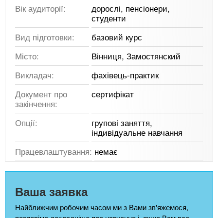
Вік аудиторії:
дорослі, пенсіонери,
студенти
Вид підготовки:
базовий курс
Місто:
Вінниця, Замостянский
Викладач:
фахівець-практик
Документ про
сертифікат
закінчення:
Опції:
групові заняття,
індивідуальне навчання
Працевлаштування:
немає
Ваша заявка
Найближчим робочим часом ми з Вами зв'яжемося,
розповімо докладніше про навчання і, якщо Вам все