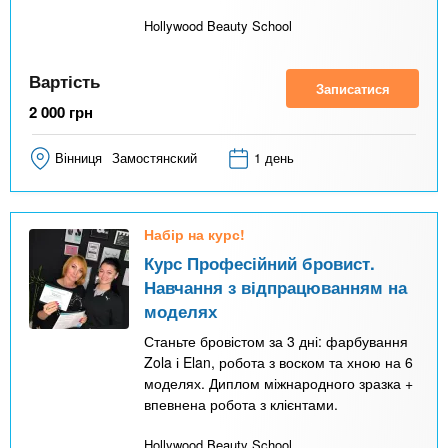
Hollywood Beauty School
Вартість
Записатися
2 000
грн
Вінниця
Замостянский
1 день
Набір на курс!
Курс Професійний бровист.
Навчання з відпрацюванням на
моделях
Станьте бровістом за 3 дні: фарбування
Zola і Elan, робота з воском та хною на 6
моделях. Диплом міжнародного зразка +
впевнена робота з клієнтами.
Hollywood Beauty School