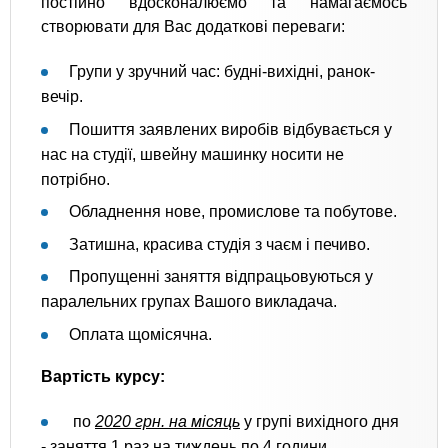
постійно вдосконалюємо та намагаємось
створювати для Вас додаткові переваги:
Групи у зручний час: будні-вихідні, ранок-
вечір.
Пошиття заявлених виробів відбувається у
нас на студії, швейну машинку носити не
потрібно.
Обладнення нове, промислове та побутове.
Затишна, красива студія з чаєм і печиво.
Пропущенні заняття відпрацьовуються у
паралельних групах Вашого викладача.
Оплата щомісячна.
Вартість курсу:
по
2020 грн. на місяць
у групі вихідного дня
- заняття 1 раз на тиждень по 4 години,