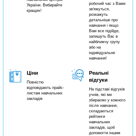
робочий час з Вами
України. Вибирайте
зв'яжуться,
кращих!
розкажуть
детальніше про
навчання і якщо
Вам все підійде,
запишуть Вас в
найближчу групу
або на
індивідуальне
навчання!
Ціни
Реальні
відгуки
Повністю
відповідають прайс-
На підставі відгуків
листам навчальних
учнів, які ми
закладів
збираємо у кожного
після навчання,
складаються
рейтинги
навчальних
закладів, щоб
допомогти іншим