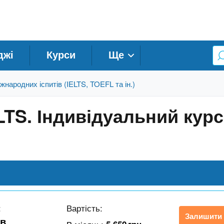
джі
Курси
Ще
жнародних іспитів (IELTS, TOEFL та ін.)
ELTS. Індивідуальний курс
:
Вартість:
Залишити 
 в