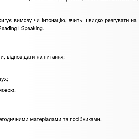
игує вимову чи інтонацію, вчить швидко реагувати на
eading і Speaking.
и, відповідати на питання;
лух;
мовою.
етодичними матеріалами та посібниками.