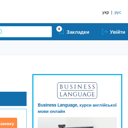
укр
|
рус
0
Закладки
Увійти
Business Language, курси англійської
мови онлайн
заявку