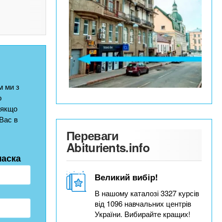
 ми з
о
 якщо
Вас в
Переваги
Abiturients.info
ласка
Великий вибір!
В нашому каталозі 3327 курсів
від 1096 навчальних центрів
України. Вибирайте кращих!