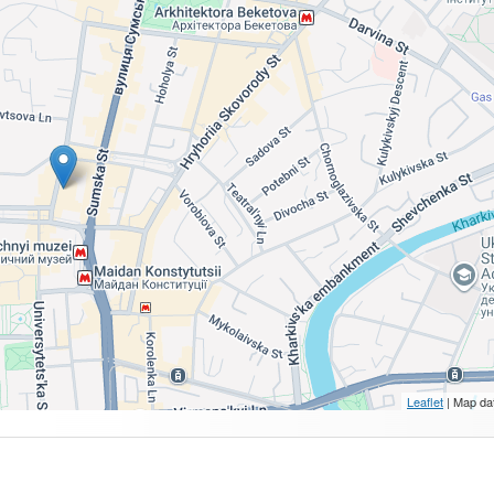
Leaflet
| Map da