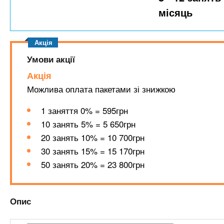
n
т
и
місяць
е
х
t
р
з
і
а
а
s
л
Умови акції
к
у
л
Акція
.
а
Можлива оплата пакетами зі знижкою
д
i
1 заняття 0% = 595грн
і
10 занять 5% = 5 650грн
в
n
20 занять 10% = 10 700грн
30 занять 15% = 15 170грн
f
50 занять 20% = 23 800грн
o
Опис