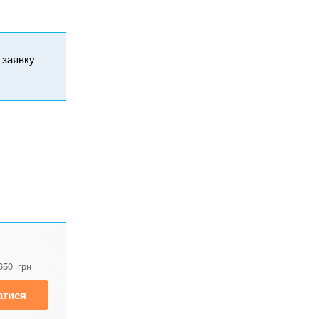
и заявку
650
грн
атися