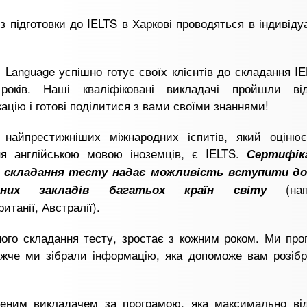
з підготовки до IELTS в Харкові проводяться в індивід
 Language успішно готує своїх клієнтів до складання I
років. Наші кваліфіковані викладачі пройшли від
ацію і готові поділитися з вами своїми знаннями!
найпрестижніших міжнародних іспитів, який оцінює
ня англійською мовою іноземців, є IELTS.
Сертифік
е складання тесту надає можливість вступити д
(напр
льних закладів багатьох країн світу
итанії, Австралії).
ного складання тесту, зростає з кожним роком. Ми пр
Нижче ми зібрали інформацію, яка допоможе вам розіб
ченим викладачем за програмою, яка максимально від