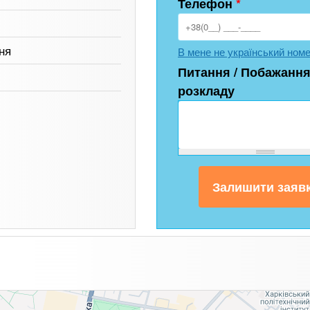
Телефон
*
ня
В мене не український ном
Питання / Побажання
розкладу