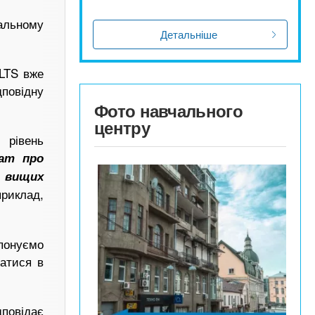
уальному
Детальніше
ELTS вже
повідну
Фото навчального
центру
 рівень
ат про
о вищих
иклад,
опонуємо
ратися в
повідає