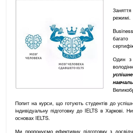
Заняття 
режимі.
Business
багато 
сертифік
Один з 
володін
успішн
навча
Великобр
Попит на курси, що готують студентів до успіш
індивідуальну підготовку до IELTS в Харкові. 
основах IELTS.
Ми пропонуємо ефективну підготовку з досвід