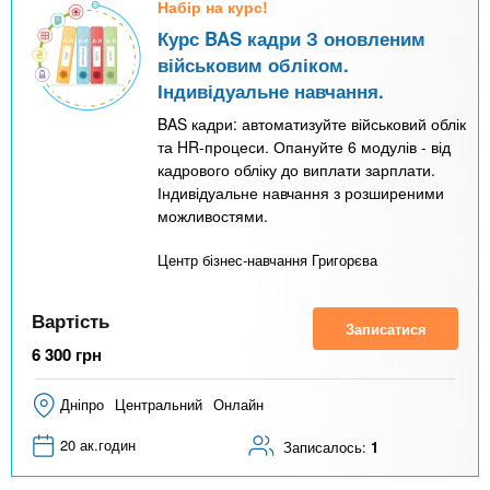
Набір на курс!
Курс BAS кадри З оновленим
військовим обліком.
Індивідуальне навчання.
BAS кадри: автоматизуйте військовий облік
та HR-процеси. Опануйте 6 модулів - від
кадрового обліку до виплати зарплати.
Індивідуальне навчання з розширеними
можливостями.
Центр бізнес-навчання Григорєва
Вартість
Записатися
6 300
грн
Дніпро
Центральний
Онлайн
20 ак.годин
Записалось:
1