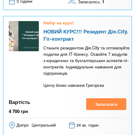
3 години
Записалось:
1
Набір на курс!
НОВИЙ КУРС!!! Резидент Дія.Сіty.
Гіг-контракт
Станьте резидентом Дія.City та оптимізуйте
податки для IT-бізнесу. Освойте 7 модулів
з юридичних та бухгалтерських аспектів гіг-
контрактів. Індивідуальне навчання для
підприємців.
Центр бізнес-навчання Григорєва
Вартість
Записатися
4 700
грн
Дніпро
Центральний
24 ак. годин