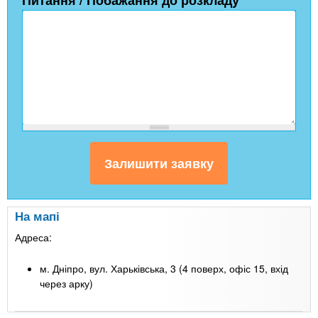
Питання / Побажання до розкладу
На мапі
Адреса:
м. Дніпро, вул. Харьківська, 3 (4 поверх, офіс 15, вхід
через арку)
Leaflet
| Map data ©
Google