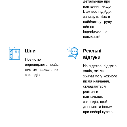
детальніше про
навчання і якщо
Вам все підійде,
запишуть Вас в
найближчу групу
або на
індивідуальне
навчання!
Ціни
Реальні
відгуки
Повністю
відповідають прайс-
На підставі відгуків
листам навчальних
учнів, які ми
закладів
збираємо у кожного
після навчання,
складаються
рейтинги
навчальних
закладів, щоб
допомогти іншим
при виборі курсів.