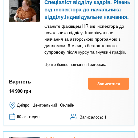
Спеціаліст відділу кадрів. Рівень
від інспектора до начальника
відділу.Індивідуальне навчання.
Станьте фахівцем HR від інспектора до
начальника відділу. Індивідуальне
навчання за авторською програмою з
дипломом. 6 місяців безкоштовного
супроводу після курсу та гнучкий графік.
Центр бізнес-навчання Григорєва
Вартість
Записатися
14 900
грн
Дніпро
Центральний
Онлайн
50 ак. годин
Записалось:
1