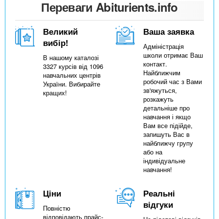
Переваги Abiturients.info
Великий
Ваша заявка
вибір!
Адміністрація
школи отримає Ваш
В нашому каталозі
контакт.
3327 курсів від 1096
Найближчим
навчальних центрів
робочий час з Вами
України. Вибирайте
зв'яжуться,
кращих!
розкажуть
детальніше про
навчання і якщо
Вам все підійде,
запишуть Вас в
найближчу групу
або на
індивідуальне
навчання!
Ціни
Реальні
відгуки
Повністю
відповідають прайс-