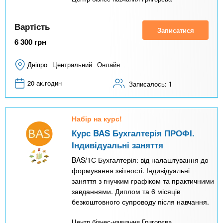
Вартість
Записатися
6 300
грн
Дніпро
Центральний
Онлайн
20 ак.годин
Записалось:
1
Набір на курс!
Курс BAS Бухгалтерія ПРОФІ.
Індивідуальні заняття
BAS/1С Бухгалтерія: від налаштування до
формування звітності. Індивідуальні
заняття з гнучким графіком та практичними
завданнями. Диплом та 6 місяців
безкоштовного супроводу після навчання.
Центр бізнес-навчання Григорєва