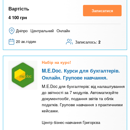
Вартість
Записатися
4 100
грн
Дніпро
Центральний
Онлайн
20 ак.годин
Записалось:
2
Набір на курс!
M.E.Doc. Курси для бухгалтерів.
Онлайн. Групове навчання.
M.E.Doc для бухгалтерів: від налаштування
до звітності за 7 модулів. Автоматизуйте
документообіг, подання звітів та облік
податків. Групове навчання з практичними
кейсами.
Центр бізнес-навчання Григорєва