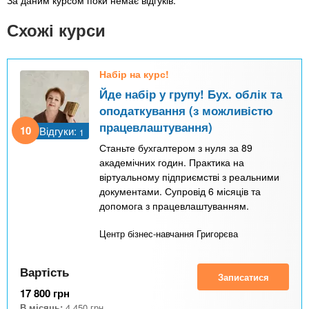
Схожі курси
Набір на курс!
Йде набір у групу! Бух. облік та
оподаткування (з можливістю
працевлаштування)
10
Відгуки:
1
Станьте бухгалтером з нуля за 89
академічних годин. Практика на
віртуальному підприємстві з реальними
документами. Супровід 6 місяців та
допомога з працевлаштуванням.
Центр бізнес-навчання Григорєва
Вартість
Записатися
17 800
грн
В місяць:
4 450
грн