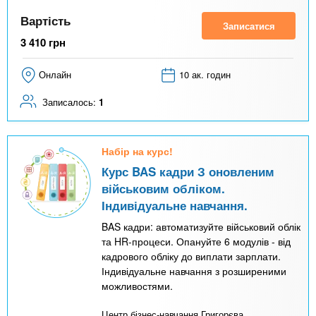
Вартість
Записатися
3 410
грн
Онлайн
10 ак. годин
Записалось:
1
Набір на курс!
Курс BAS кадри З оновленим
військовим обліком.
Індивідуальне навчання.
BAS кадри: автоматизуйте військовий облік
та HR-процеси. Опануйте 6 модулів - від
кадрового обліку до виплати зарплати.
Індивідуальне навчання з розширеними
можливостями.
Центр бізнес-навчання Григорєва