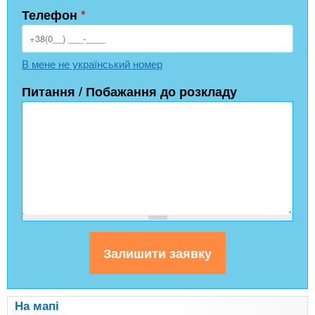
Телефон
*
В мене не український номер
Питання / Побажання до розкладу
На мапі