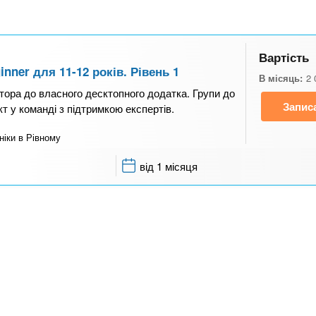
Вартість
nner для 11-12 років. Рівень 1
В місяць:
2 
ятора до власного десктопного додатка. Групи до
Запис
т у команді з підтримкою експертів.
іки в Рівному
від 1 місяця