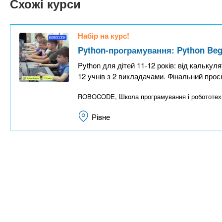
n
Схожі курси
т
и
е
х
t
р
з
і
Набір на курс!
а
а
s
Python-програмування: Python Begi
л
к
Python для дітей 11-12 років: від калькул
у
л
.
12 учнів з 2 викладачами. Фінальний проєк
а
ROBOCODE, Школа програмування і робототехн
д
i
і
Рівне
в
n
f
o