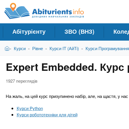
A
Д
П
е
о
b
р
в
е
і
й
i
Абітурієнту
ЗВО (ВНЗ)
Коле
д
т
и
н
t
В
д
Головна
Курси
Рівне
Курси IT (АйТі)
Курси Програмування
»
»
»
»
и
и
о
к
є
о
u
Expert Embedded. Курс 
т
с
Н
у
н
а
r
т
о
1927 переглядів
в
в
ч
н
i
На жаль, на цей курс призупинено набір, але, на щастя, у нас
о
а
г
л
Курси Python
e
о
Курси робототехніки для дітей
ь
м
н
а