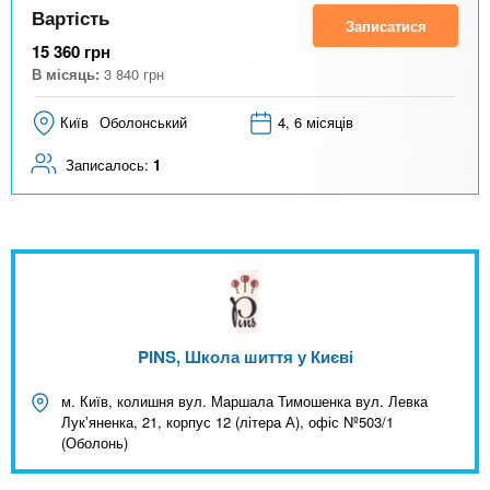
Вартість
Записатися
15 360
грн
В місяць:
3 840
грн
Київ
Оболонський
4, 6 місяців
Записалось:
1
PINS, Школа шиття у Києві
м. Київ, колишня вул. Маршала Тимошенка вул. Левка
Лукʼяненка, 21, корпус 12 (літера А), офіс Nº503/1
(Оболонь)