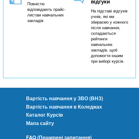
відгуки
Повністю
відповідають прайс-
На підставі відгуків
листам навчальних
учнів, які ми
закладів
збираємо у кожного
після навчання,
складаються
рейтинги
навчальних
закладів, щоб
допомогти іншим
при виборі курсів.
Вартість навчання у ЗВО (ВНЗ)
Вартість навчання в Коледжах
Каталог Курсів
Мапа сайту
FAQ (Поширені запитання)