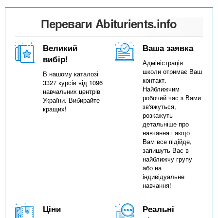
Переваги Abiturients.info
Великий
Ваша заявка
вибір!
Адміністрація
школи отримає Ваш
В нашому каталозі
контакт.
3327 курсів від 1096
Найближчим
навчальних центрів
робочий час з Вами
України. Вибирайте
зв'яжуться,
кращих!
розкажуть
детальніше про
навчання і якщо
Вам все підійде,
запишуть Вас в
найближчу групу
або на
індивідуальне
навчання!
Ціни
Реальні