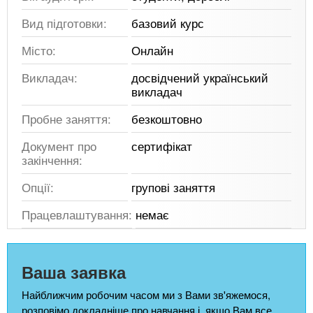
Вид підготовки:
базовий курс
Місто:
Онлайн
Викладач:
досвідчений український
викладач
Пробне заняття:
безкоштовно
Документ про
сертифікат
закінчення:
Опції:
групові заняття
Працевлаштування:
немає
Ваша заявка
Найближчим робочим часом ми з Вами зв'яжемося,
розповімо докладніше про навчання і, якщо Вам все