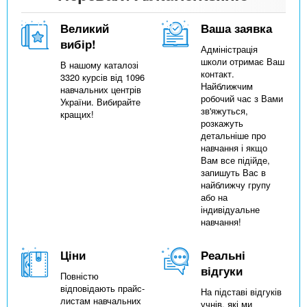
Великий
Ваша заявка
вибір!
Адміністрація
школи отримає Ваш
В нашому каталозі
контакт.
3320 курсів від 1096
Найближчим
навчальних центрів
робочий час з Вами
України. Вибирайте
зв'яжуться,
кращих!
розкажуть
детальніше про
навчання і якщо
Вам все підійде,
запишуть Вас в
найближчу групу
або на
індивідуальне
навчання!
Ціни
Реальні
відгуки
Повністю
відповідають прайс-
На підставі відгуків
листам навчальних
учнів, які ми