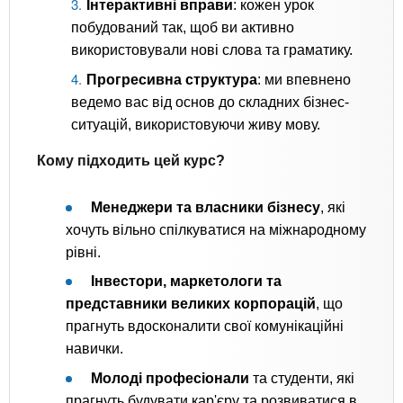
Інтерактивні вправи
: кожен урок
побудований так, щоб ви активно
використовували нові слова та граматику.
Прогресивна структура
: ми впевнено
ведемо вас від основ до складних бізнес-
ситуацій, використовуючи живу мову.
Кому підходить цей курс?
Менеджери та власники бізнесу
, які
хочуть вільно спілкуватися на міжнародному
рівні.
Інвестори, маркетологи та
представники великих корпорацій
, що
прагнуть вдосконалити свої комунікаційні
навички.
Молоді професіонали
та студенти, які
прагнуть будувати кар'єру та розвиватися в