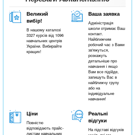
Великий
Ваша заявка
вибір!
Адміністрація
школи отримає Ваш
В нашому каталозі
контакт.
3327 курсів від 1096
Найближчим
навчальних центрів
робочий час з Вами
України. Вибирайте
зв'яжуться,
кращих!
розкажуть
детальніше про
навчання і якщо
Вам все підійде,
запишуть Вас в
найближчу групу
або на
індивідуальне
навчання!
Ціни
Реальні
відгуки
Повністю
відповідають прайс-
На підставі відгуків
листам навчальних
учнів, які ми