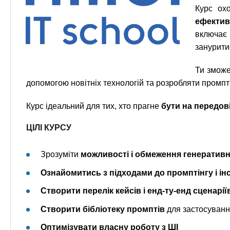
Курс ох
ефектив
включає 
зануритис
Ти зможе
допомогою новітніх технологій та розробляти промпт
Курс ідеальний для тих, хто прагне
бути на передов
ЦІЛІ КУРСУ
Зрозуміти
можливості і обмеження генеративн
Ознайомитись з підходами до промптінгу і і
Створити
перелік кейсів і енд-ту-енд сценарі
Створити бібліотеку промптів
для застосування
Оптимізувати власну роботу з ШІ