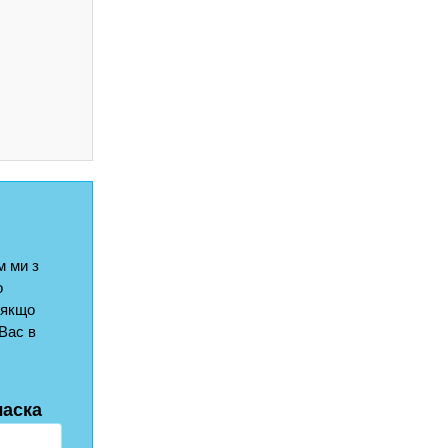
 ми з
о
 якщо
Вас в
ласка