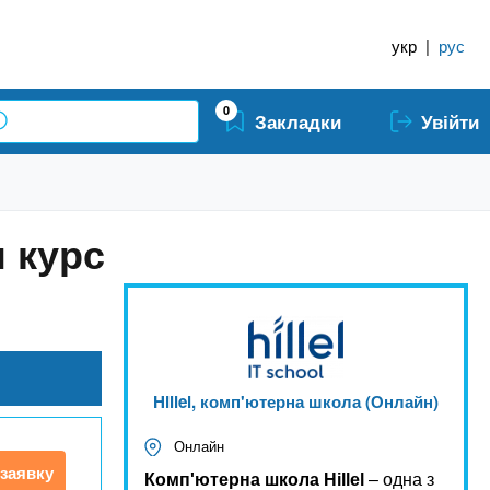
укр
|
рус
0
Закладки
Увійти
н курс
Hillel, комп'ютерна школа (Онлайн)
Онлайн
заявку
Комп'ютерна школа Hillel
– одна з