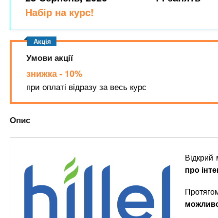
n
т
и
Набір на курс!
е
х
t
р
з
і
а
а
s
л
Умови акції
к
у
л
знижка - 10%
.
а
при оплаті відразу за весь курс
д
i
і
Опис
в
n
f
Відкрий 
про інт
o
Протяг
можливо