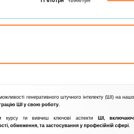
11 610
грн
12900
грн
можливості генеративного штучного інтелекту (ШІ) на нашо
еграцію ШІ у свою роботу
.
ом курсу ти вивчиш ключові аспекти
ШІ, включаю
сті, обмеження, та застосування у професійній сфері
.