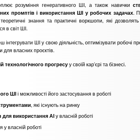
оплює розуміння генеративного ШІ, а також навички
ст
них промптів і використання ШІ у робочих задачах
. 
теоретичні знання та практичні воркшопи, які дозволять
я в світ ШІ.
ш інтегрувати ШІ у свою діяльність, оптимізувати робочі пр
и для власних проєктів.
ій технологічного прогресу
у своїй кар'єрі та бізнесі.
ого ШІ
і можливості його застосування в роботі
нструментами
, які існують на ринку
їв для використання АІ
у власній роботі
 у власній роботі