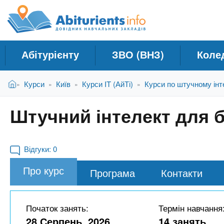
A
Д
П
е
о
b
р
в
е
і
й
i
Абітурієнту
ЗВО (ВНЗ)
Коле
д
т
и
н
t
В
д
Головна
Курси
Київ
Курси IT (АйТі)
Курси по штучному інт
»
»
»
»
и
и
о
к
є
о
u
Штучний інтелект для б
т
с
Н
у
н
а
r
т
о
в
в
Відгуки:
0
ч
н
i
Про курс
о
Програма
Контакти
а
г
л
e
о
ь
м
Початок занять:
Термін навчання
н
а
28 Серпень, 2026
14 занять