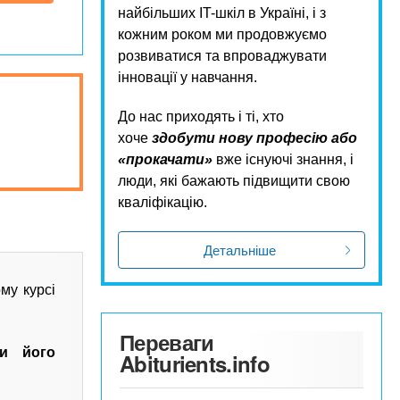
найбільших IT-шкіл в Україні, і з
кожним роком ми продовжуємо
розвиватися та впроваджувати
інновації у навчання.
До нас приходять і ті, хто
хоче
здобути нову професію або
«прокачати»
вже існуючі знання, і
люди, які бажають підвищити свою
кваліфікацію.
Детальніше
му курсі
Переваги
чи його
Abiturients.info