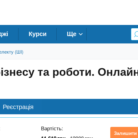
джі
Курси
Ще
електу (ШІ)
ізнесу та роботи. Онлай
Реєстрація
:
Вартість:
Залишити 