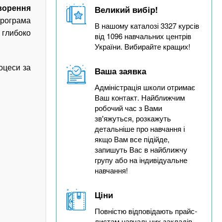
Великий вибір!
ворення
Програма
В нашому каталозі 3327 курсів
 глибоко
від 1096 навчальних центрів
України. Вибирайте кращих!
оцеси за
Ваша заявка
Адміністрація школи отримає
Ваш контакт. Найближчим
робочий час з Вами
зв'яжуться, розкажуть
детальніше про навчання і
якщо Вам все підійде,
запишуть Вас в найближчу
групу або на індивідуальне
навчання!
Ціни
Повністю відповідають прайс-
листам навчальних закладів