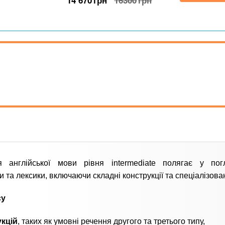
14 670
грн
16300
грн
я англійської мови рівня intermediate полягає у пог
и та лексики, включаючи складні конструкції та спеціалізова
су
кцій
, таких як умовні речення другого та третього типу,