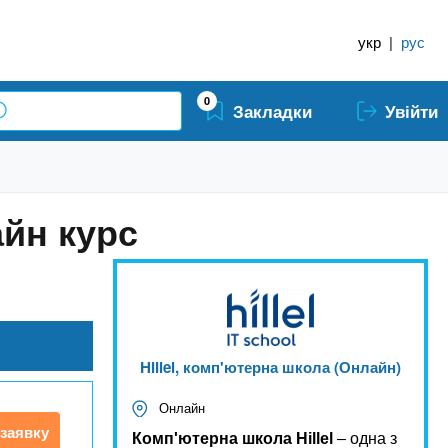
укр
|
рус
0
Закладки
Увійти
айн курс
Hillel, комп'ютерна школа (Онлайн)
Онлайн
заявку
Комп'ютерна школа Hillel
– одна з