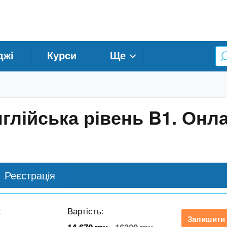
джі
Курси
Ще
Англійська рівень B1. Онл
Реєстрація
:
Вартість:
Залишити 