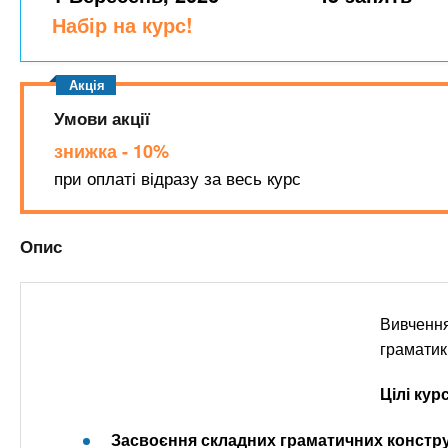
n
т
и
Набір на курс!
е
х
t
р
з
і
а
а
s
л
Умови акції
к
у
л
знижка - 10%
.
а
при оплаті відразу за весь курс
д
i
і
Опис
в
n
f
Вивченн
граматик
o
Цілі кур
Засвоєння складних граматичних констру