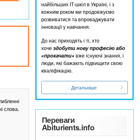
найбільших IT-шкіл в Україні, і з
кожним роком ми продовжуємо
розвиватися та впроваджувати
інновації у навчання.
До нас приходять і ті, хто
хоче
здобути нову професію або
«прокачати»
вже існуючі знання, і
люди, які бажають підвищити свою
кваліфікацію.
Детальніше
либленні
ні слова.
Переваги
Abiturients.info