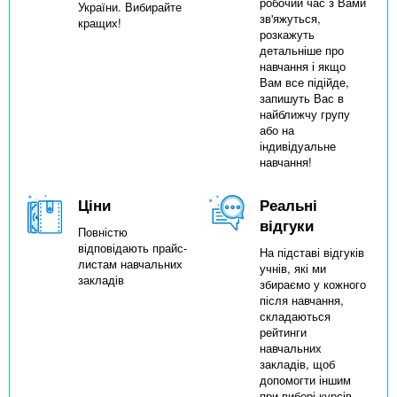
робочий час з Вами
України. Вибирайте
зв'яжуться,
кращих!
розкажуть
детальніше про
навчання і якщо
Вам все підійде,
запишуть Вас в
найближчу групу
або на
індивідуальне
навчання!
Ціни
Реальні
відгуки
Повністю
відповідають прайс-
На підставі відгуків
листам навчальних
учнів, які ми
закладів
збираємо у кожного
після навчання,
складаються
рейтинги
навчальних
закладів, щоб
допомогти іншим
при виборі курсів.