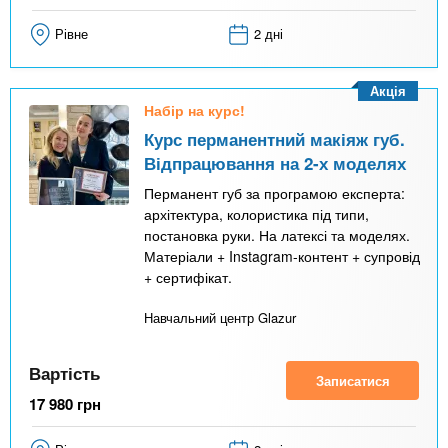
Рівне
2 дні
Акція
Набір на курс!
Курс перманентний макіяж губ.
Відпрацювання на 2-х моделях
Перманент губ за програмою експерта:
архітектура, колористика під типи,
постановка руки. На латексі та моделях.
Матеріали + Instagram-контент + супровід
+ сертифікат.
Навчальний центр Glazur
Вартість
Записатися
17 980
грн