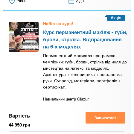
Рівне
2 дні
Акція
Набір на курс!
Курс перманентний макіяж - губи,
брови, стрілка. Відпрацювання
на 6-х моделях
Перманентний макіяж за програмою
чемпіонки: губи, брови, стрілка від нуля до
мистецтва на латексі та моделях.
Архітектура + колористика + постановка
руки. Супровід, матеріали, портфоліо +
сертифікат.
Навчальний центр Glazur
Вартість
Записатися
44 950
грн