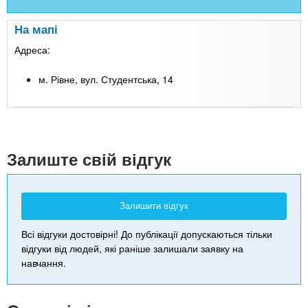
На мапі
Адреса:
м. Рівне, вул. Студентська, 14
Leaflet
| Map data ©
Google
+
-
Залиште свій відгук
Залишити відгук
Всі відгуки достовірні! До публікації допускаються тільки
відгуки від людей, які раніше залишали заявку на
навчання.