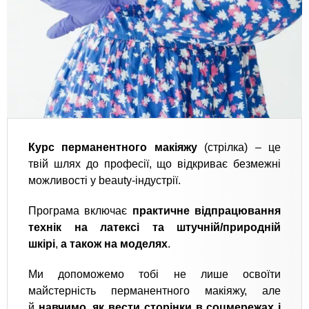
Курс перманентного макіяжу
(стрілка) – це
твій шлях до професії, що відкриває безмежні
можливості у beauty-індустрії.
Програма включає
практичне відпрацювання
технік на латексі та штучній/природній
шкірі
,
а також на моделях
.
Ми допоможемо тобі не лише освоїти
майстерність перманентного макіяжу, але
й
навчимо, як вести сторінки в соцмережах і