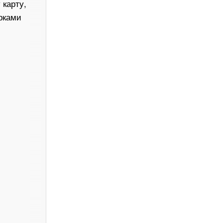
 карту,
арками