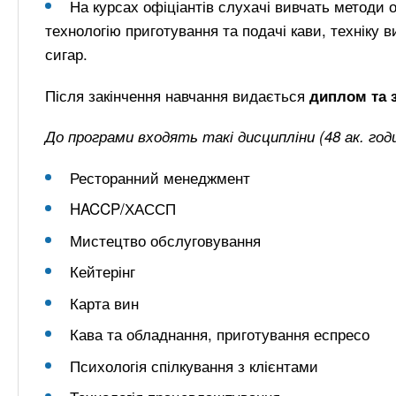
На курсах офіціантів слухачі вивчать методи о
технологію приготування та подачі кави, техніку 
сигар.
Після закінчення навчання видається
диплом та 
До програми входять такі дисципліни (48 ак. годи
Ресторанний менеджмент
HACCP/ХАССП
Мистецтво обслуговування
Кейтерінг
Карта вин
Кава та обладнання, приготування еспресо
Психологія спілкування з клієнтами