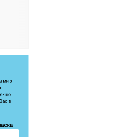
 ми з
о
 якщо
Вас в
ласка