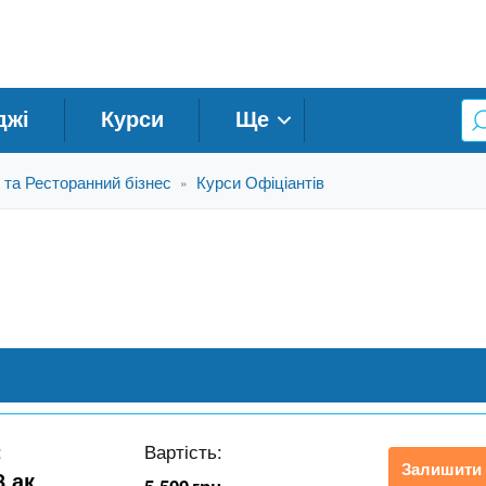
джі
Курси
Ще
 та Ресторанний бізнес
Курси Офіціантів
»
:
Вартість:
Залишити 
8 ак.