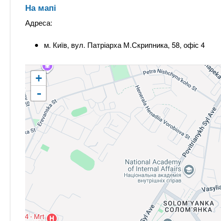
На мапі
Адреса:
м. Київ, вул. Патріарха М.Скрипника, 58, офіс 4
+
-