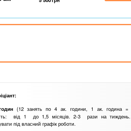
5 500
грн
іціант:
(12 занять по 4 ак. години, 1 ак. година = 
годин
сть: від 1 до 1,5 місяців. 2-3 рази на тиждень
вати під власний графік роботи.