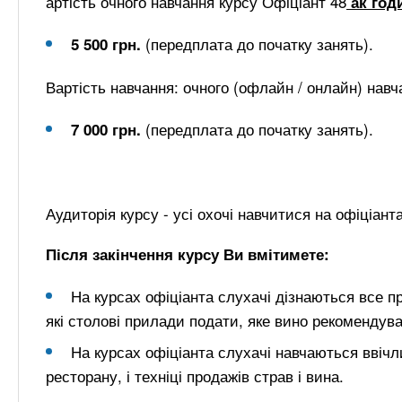
артість очного навчання курсу Офіціант 48
ак год
(передплата до початку занять).
5 500 грн.
Вартість навчання: очного (офлайн / онлайн) нав
(передплата до початку занять).
7 000 грн.
Аудиторія курсу - усі охочі навчитися на офіціанта
Після закінчення курсу Ви вмітимете:
На курсах офіціанта слухачі дізнаються все п
які столові прилади подати, яке вино рекомендува
На курсах офіціанта слухачі навчаються ввічл
ресторану, і техніці продажів страв і вина.