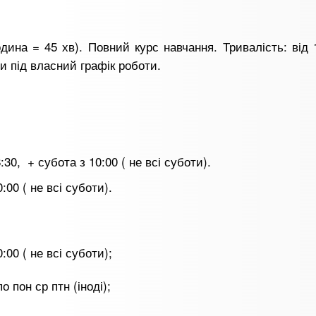
одина = 45 хв). Повний курс навчання. Тривалість: від 
и під власний графік роботи.
:30, + субота з 10:00 ( не всі суботи).
0:00 ( не всі суботи).
0:00 ( не всі суботи);
о пон ср птн (іноді);