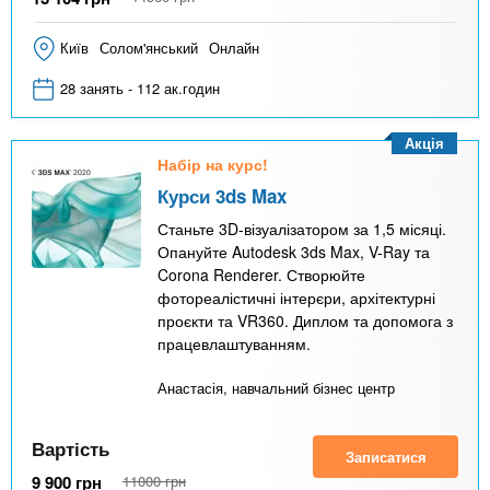
Київ
Солом'янський
Онлайн
28 занять - 112 ак.годин
Акція
Набір на курс!
Курси 3ds Max
Станьте 3D-візуалізатором за 1,5 місяці.
Опануйте Autodesk 3ds Max, V-Ray та
Corona Renderer. Створюйте
фотореалістичні інтерєри, архітектурні
проєкти та VR360. Диплом та допомога з
працевлаштуванням.
Анастасія, навчальний бізнес центр
Вартість
Записатися
9 900
грн
11000
грн