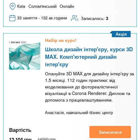
Київ
Солом'янський
Онлайн
33 заняття - 132 ак.години
Записалось:
3
Акція
Набір на курс!
Школа дизайн інтер'єру, курси 3D
MAX. Комп'ютерний дизайн
інтер'єру
Опануйте 3D MAX для дизайну інтер'єру за
1,5 місяці. 112 годин практики: від
моделювання до фотореалістичної
візуалізації в Corona Renderer. Диплом та
допомога з працевлаштуванням.
Анастасія, навчальний бізнес центр
Вартість
Записатися
13 104
грн
14560
грн