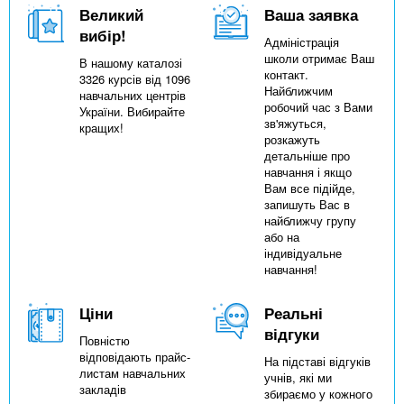
Великий
Ваша заявка
вибір!
Адміністрація
школи отримає Ваш
В нашому каталозі
контакт.
3326 курсів від 1096
Найближчим
навчальних центрів
робочий час з Вами
України. Вибирайте
зв'яжуться,
кращих!
розкажуть
детальніше про
навчання і якщо
Вам все підійде,
запишуть Вас в
найближчу групу
або на
індивідуальне
навчання!
Ціни
Реальні
відгуки
Повністю
відповідають прайс-
На підставі відгуків
листам навчальних
учнів, які ми
закладів
збираємо у кожного