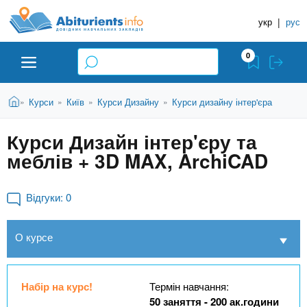
A
П
Д
е
укр
|
рус
о
b
р
в
е
0
й
і
i
т
д
и
В
Абітурієнту
Головна
Курси
Київ
Курси Дизайну
Курси дизайну інтер'єра
»
»
»
»
н
д
t
и
о
и
є
Курси Дизайн інтер'єру та
о
ЗВО (ВНЗ)
т
к
u
с
меблів + 3D MAX, ArchiCAD
у
Н
н
т
о
а
Коледжі
r
в
Відгуки:
0
в
н
ч
i
о
Курси
О курсе
г
а
о
л
e
м
Приватні школи
ь
а
Набір на курс!
Термін навчання:
т
н
50 заняття - 200 ак.години