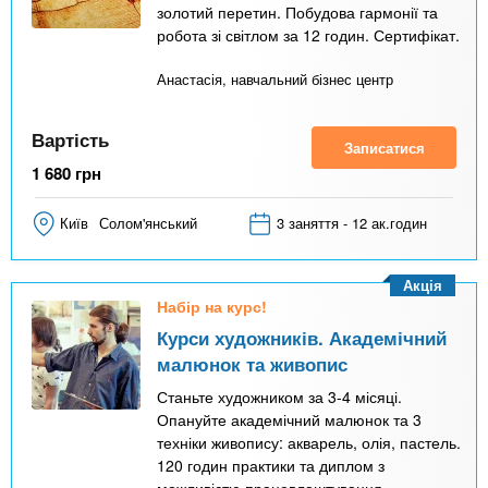
золотий перетин. Побудова гармонії та
робота зі світлом за 12 годин. Сертифікат.
Анастасія, навчальний бізнес центр
Вартість
Записатися
1 680
грн
Київ
Солом'янський
3 заняття - 12 ак.годин
Акція
Набір на курс!
Курси художників. Академічний
малюнок та живопис
Станьте художником за 3-4 місяці.
Опануйте академічний малюнок та 3
техніки живопису: акварель, олія, пастель.
120 годин практики та диплом з
можливістю працевлаштування.