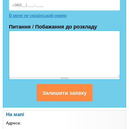
В мене не український номер
Питання / Побажання до розкладу
На мапі
Адреса: