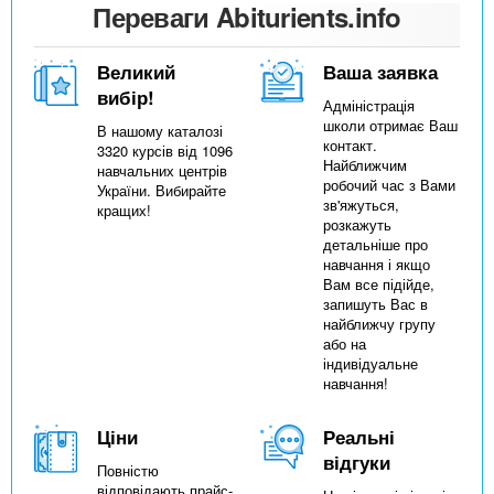
Переваги Abiturients.info
Великий
Ваша заявка
вибір!
Адміністрація
школи отримає Ваш
В нашому каталозі
контакт.
3320 курсів від 1096
Найближчим
навчальних центрів
робочий час з Вами
України. Вибирайте
зв'яжуться,
кращих!
розкажуть
детальніше про
навчання і якщо
Вам все підійде,
запишуть Вас в
найближчу групу
або на
індивідуальне
навчання!
Ціни
Реальні
відгуки
Повністю
відповідають прайс-