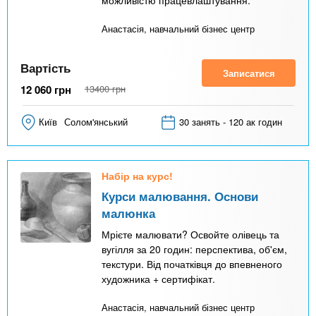
Анастасія, навчальний бізнес центр
Вартість
Записатися
12 060
грн
13400
грн
Київ
Солом'янський
30 занять - 120 ак годин
Набір на курс!
Курси малювання. Основи
малюнка
Мрієте малювати? Освойте олівець та
вугілля за 20 годин: перспектива, об'єм,
текстури. Від початківця до впевненого
художника + сертифікат.
Анастасія, навчальний бізнес центр