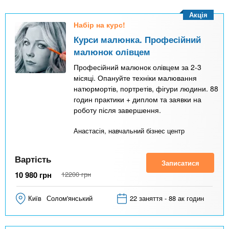
Акція
Набір на курс!
Курси малюнка. Професійний
малюнок олівцем
Професійний малюнок олівцем за 2-3
місяці. Опануйте техніки малювання
натюрмортів, портретів, фігури людини. 88
годин практики + диплом та заявки на
роботу після завершення.
Анастасія, навчальний бізнес центр
Вартість
Записатися
10 980
грн
12200
грн
Київ
Солом'янський
22 заняття - 88 ак годин