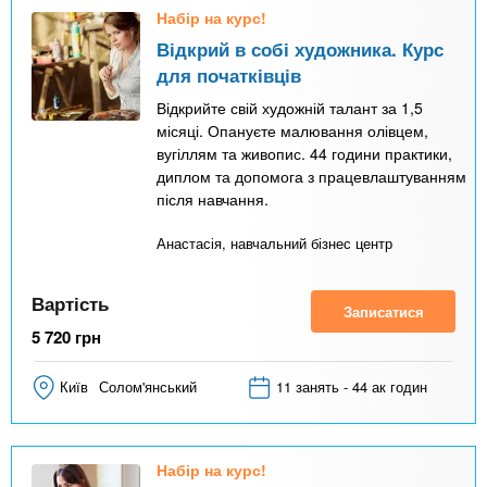
Набір на курс!
Відкрий в собі художника. Курс
для початківців
Відкрийте свій художній талант за 1,5
місяці. Опануєте малювання олівцем,
вугіллям та живопис. 44 години практики,
диплом та допомога з працевлаштуванням
після навчання.
Анастасія, навчальний бізнес центр
Вартість
Записатися
5 720
грн
Київ
Солом'янський
11 занять - 44 ак годин
Набір на курс!