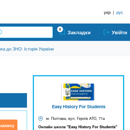
укр
|
рус
0
Закладки
Увійти
вка до ЗНО: Історія України
Easy History For Students
м. Полтава, вул. Героїв АТО, 71а
заявку
Онлайн школа "Easy History For Students"