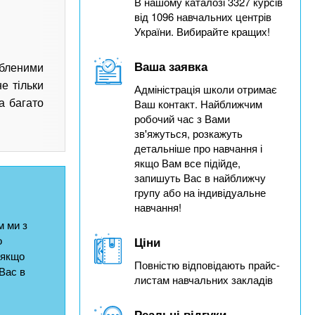
В нашому каталозі 3327 курсів
від 1096 навчальних центрів
України. Вибирайте кращих!
Ваша заявка
обленими
е тільки
Адміністрація школи отримає
Ваш контакт. Найближчим
а багато
робочий час з Вами
зв'яжуться, розкажуть
детальніше про навчання і
якщо Вам все підійде,
запишуть Вас в найближчу
групу або на індивідуальне
навчання!
 ми з
о
Ціни
 якщо
Повністю відповідають прайс-
Вас в
листам навчальних закладів
Реальні відгуки