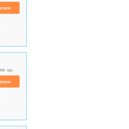
атися
300
грн
атися