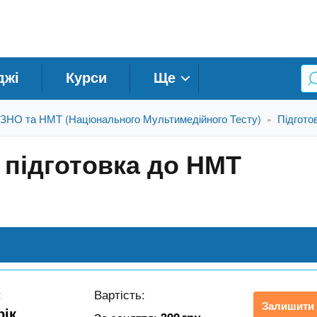
джі
Курси
Ще
о ЗНО та НМТ (Національного Мультимедійного Тесту)
Підгото
»
н підготовка до НМТ
:
Вартість:
Залишити 
рік