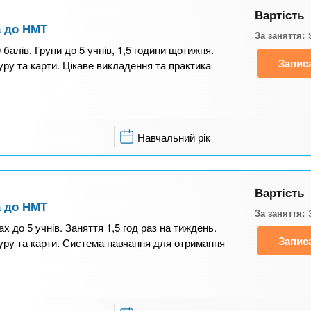
Вартість
а до НМТ
За заняття:
 балів. Групи до 5 учнів, 1,5 години щотижня.
Запис
уру та карти. Цікаве викладення та практика
Навчальний рік
Вартість
а до НМТ
За заняття:
ах до 5 учнів. Заняття 1,5 год раз на тиждень.
Запис
туру та карти. Система навчання для отримання