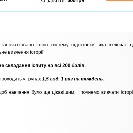
За заняття:
300
грн
започатковано свою систему підготовки, яка включає ц
не вивчення історії.
е складання іспиту на всі 200 балів.
проходить у групах
1,5 год, 1 раз на тиждень
.
, щоб навчання було ще цікавішим, і почнемо вивчати істор