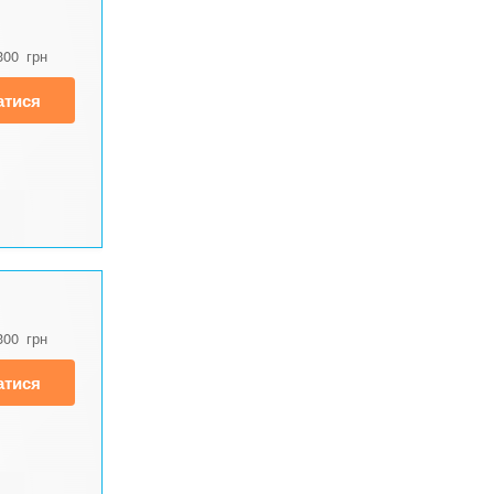
300
грн
атися
300
грн
атися