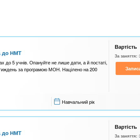
Вартість
а до НМТ
За заняття:
ах до 5 учнів. Опануйте не лише дати, а й постаті,
Запис
а тиждень за програмою МОН. Націлено на 200
Навчальний рік
Вартість
а до НМТ
За заняття: