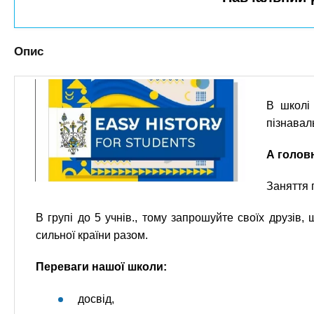
n
т
и
е
х
t
р
з
і
Опис
а
а
s
л
к
у
л
.
В школі 
а
пізнаваль
д
i
А головн
і
в
n
Заняття 
В групі до 5 учнів., тому запрошуйте своїх друзів
f
сильної країни разом.
o
Переваги нашої школи:
досвід,