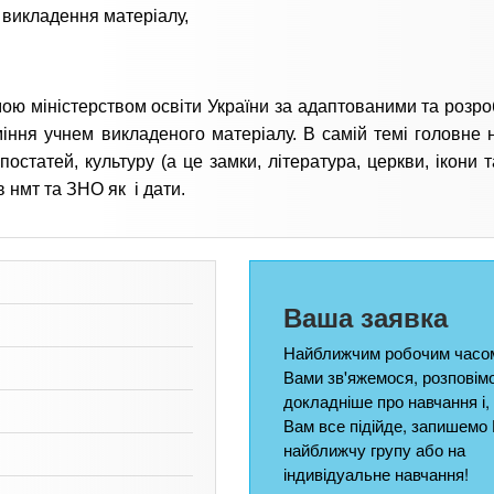
е викладення матеріалу,
ою міністерством освіти України за адаптованими та розр
ння учнем викладеного матеріалу. В самій темі головне н
остатей, культуру (а це замки, література, церкви, ікони т
в нмт та ЗНО як і дати.
Ваша заявка
Найближчим робочим часом
Вами зв'яжемося, розповім
докладніше про навчання і,
Вам все підійде, запишемо 
найближчу групу або на
індивідуальне навчання!