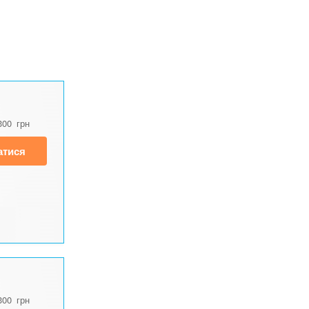
300
грн
атися
300
грн