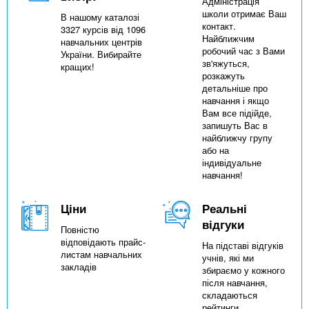
Адміністрація
школи отримає Ваш
В нашому каталозі
контакт.
3327 курсів від 1096
Найближчим
навчальних центрів
робочий час з Вами
України. Вибирайте
зв'яжуться,
кращих!
розкажуть
детальніше про
навчання і якщо
Вам все підійде,
запишуть Вас в
найближчу групу
або на
індивідуальне
навчання!
Ціни
Реальні
відгуки
Повністю
відповідають прайс-
На підставі відгуків
листам навчальних
учнів, які ми
закладів
збираємо у кожного
після навчання,
складаються
рейтинги