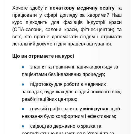
Хочете здобути
початкову медичну освіту
та
працювати у сфері догляду за хворими? Наш
курс підходить для фахівців індустрії краси
(СПА-салони, салони краси, фітнес-центри) та
всіх, хто прагне допомагати людям і отримати
легальний документ для працевлаштування.
Що ви отримаєте на курсі
знання та практичні навички догляду за
пацієнтами без інвазивних процедур;
підготовку для роботи в медичних
закладах, будинках для людей похилого віку,
реабілітаційних центрах;
гнучкий графік занять у
мінігрупах
, щоб
навчання було комфортним і ефективним;
свідоцтво державного зразка та
сертифікат, що визнаються в Україні та за