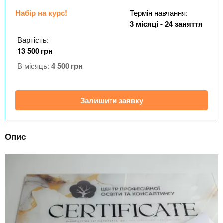
n
MBA
е
и
р
Набір на курс!
Термін навчання:
х
t
і
3 місяці - 24 заняття
Онлайн курси
а
з
Вартість:
л
а
s
13 500
грн
у
к
За кордоном
В місяць:
4 500
грн
.
л
а
Залишити заявку
i
д
і
n
в
Опис
f
o