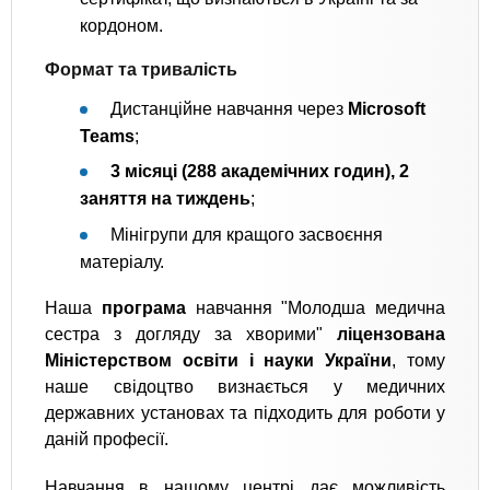
кордоном.
Формат та тривалість
Дистанційне навчання через
Microsoft
Teams
;
3 місяці (288 академічних годин), 2
заняття на тиждень
;
Мінігрупи для кращого засвоєння
матеріалу.
Наша
програма
навчання "Молодша медична
сестра з догляду за хворими"
ліцензована
Міністерством освіти і науки України
, тому
наше свідоцтво визнається у медичних
державних установах та підходить для роботи у
даній професії.
Навчання в нашому центрі дає можливість