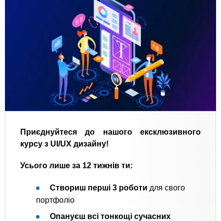
Приєднуйтеся до нашого ексклюзивного
курсу з UI/UX дизайну!
Усього лише за 12 тижнів
ти:
Створиш перші 3 роботи
для свого
портфоліо
Опануєш всі тонкощі сучасних