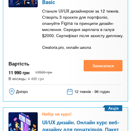
Basic
Станьте UI/UX дизайнером за 12 тижнів.
Створіть 3 проєкти для портфоліо,
опануйте Figma та принципи дизайн-
мислення. Середня зарплата в галузі
$2000. Сертифікат після захисту диплому.
Creatoria.pro, онлайн школа
Вартість
Записатися
11 990
грн
13500
грн
В місяць:
4 490
грн
Дніпро
12 тижнів - 96 годин
Акція
Набір на курс!
UI/UX дизайн. Онлайн курс веб-
дизайну для початківців. Пакет