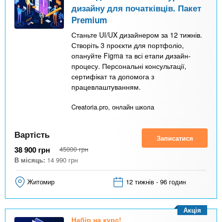
дизайну для початківців. Пакет
Premium
Станьте UI/UX дизайнером за 12 тижнів.
Створіть 3 проєкти для портфоліо,
опануйте Figma та всі етапи дизайн-
процесу. Персональні консультації,
сертифікат та допомога з
працевлаштуванням.
Creatoria.pro, онлайн школа
Вартість
Записатися
38 900
грн
45000
грн
В місяць:
14 990
грн
Житомир
12 тижнів - 96 годин
Акція
Набір на курс!