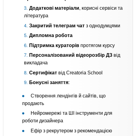
Додаткові матеріали
, корисні сервіси та
література
Закритий телеграм чат
з однодумцями
Дипломна робота
Підтримка кураторів
протягом курсу
Персоналізований відеорозбір ДЗ
від
викладача
Сертифікат
від Creatoria School
Бонусні заняття
:
Створення лендінгів й сайтів, що
продають
Нейромережі та ШІ інструменти для
роботи дизайнера
Ефір з рекрутером з рекомендацією