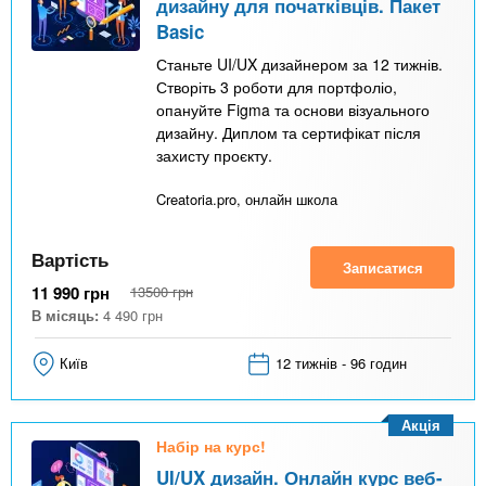
дизайну для початківців. Пакет
Basic
Станьте UI/UX дизайнером за 12 тижнів.
Створіть 3 роботи для портфоліо,
опануйте Figma та основи візуального
дизайну. Диплом та сертифікат після
захисту проєкту.
Creatoria.pro, онлайн школа
Вартість
Записатися
11 990
грн
13500
грн
В місяць:
4 490
грн
Київ
12 тижнів - 96 годин
Акція
Набір на курс!
UI/UX дизайн. Онлайн курс веб-