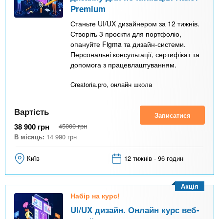
Premium
Станьте UI/UX дизайнером за 12 тижнів.
Створіть 3 проєкти для портфоліо,
опануйте Figma та дизайн-системи.
Персональні консультації, сертифікат та
допомога з працевлаштуванням.
Creatoria.pro, онлайн школа
Вартість
Записатися
38 900
грн
45000
грн
В місяць:
14 990
грн
Київ
12 тижнів - 96 годин
Акція
Набір на курс!
UI/UX дизайн. Онлайн курс веб-