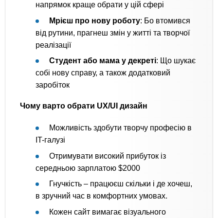
напрямок краще обрати у цій сфері
Мрієш про нову роботу
: Бо втомився
від рутини, прагнеш змін у житті та творчої
реалізації
Студент або мама у декреті
: Що шукає
собі нову справу, а також додатковий
заробіток
Чому варто обрати UX/UI дизайн
Можливість здобути творчу професію в
IT-галузі
Отримувати високий прибуток із
середньою зарплатою $2000
Гнучкість – працюєш скільки і де хочеш,
в зручний час в комфортних умовах.
Кожен сайт вимагає візуального