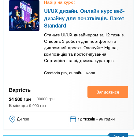
Набір на курс!
UI/UX дизайн. Онлайн курс веб-
дизайну для початківців. Пакет
Standard
Станьте UI/UX дизайнером за 12 тижнів.
Створіть 3 роботи для портфоліо та
дипломний проєкт. Опануйте Figma,
композицію та прототипування.
Сертифікат та підтримка кураторів.
Creatoria.pro, онлайн школа
Вартість
Записатися
24 900
грн
30000
грн
В місяць:
9 990
грн
Дніпро
12 тижнів - 96 годин
Акція