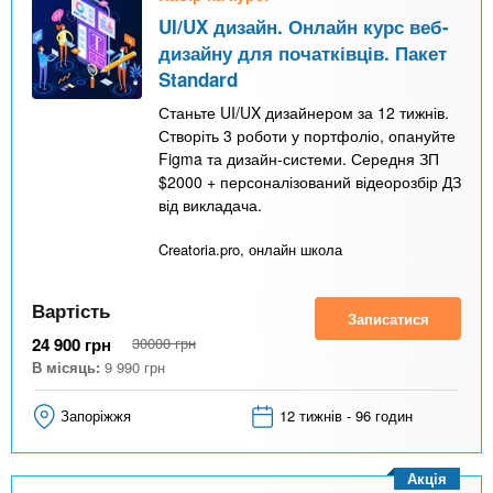
UI/UX дизайн. Онлайн курс веб-
дизайну для початківців. Пакет
Standard
Станьте UI/UX дизайнером за 12 тижнів.
Створіть 3 роботи у портфоліо, опануйте
Figma та дизайн-системи. Середня ЗП
$2000 + персоналізований відеорозбір ДЗ
від викладача.
Creatoria.pro, онлайн школа
Вартість
Записатися
24 900
грн
30000
грн
В місяць:
9 990
грн
Запоріжжя
12 тижнів - 96 годин
Акція