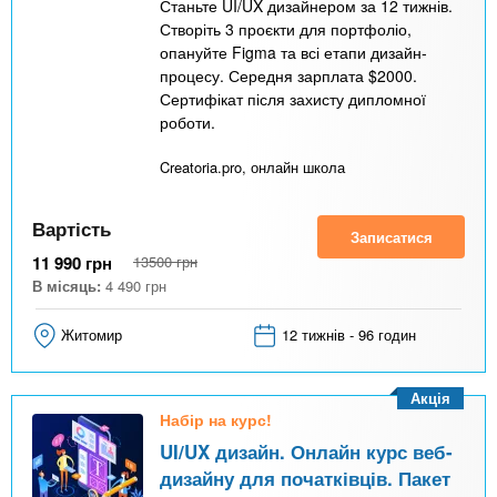
Станьте UI/UX дизайнером за 12 тижнів.
Створіть 3 проєкти для портфоліо,
опануйте Figma та всі етапи дизайн-
процесу. Середня зарплата $2000.
Сертифікат після захисту дипломної
роботи.
Creatoria.pro, онлайн школа
Вартість
Записатися
11 990
грн
13500
грн
В місяць:
4 490
грн
Житомир
12 тижнів - 96 годин
Акція
Набір на курс!
UI/UX дизайн. Онлайн курс веб-
дизайну для початківців. Пакет