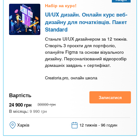
Набір на курс!
UI/UX дизайн. Онлайн курс веб-
дизайну для початківців. Пакет
Standard
Станьте UI/UX дизайнером за 12 тижнів.
Створіть 3 проєкти для портфоліо,
опануйте Figma та основи візуального
дизайну. Персоналізований відеорозбір
домашніх завдань + сертифікат.
Creatoria.pro, онлайн школа
Вартість
Записатися
24 900
грн
30000
грн
В місяць:
9 990
грн
Харків
12 тижнів - 96 годин