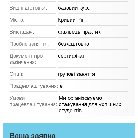
Вид підготовки:
базовий курс
Місто:
Кривий Ріг
Викладач:
фахівець-практик
Пробне заняття:
безкоштовно
Документ про
сертифікат
закінчення:
Опції:
групові заняття
Працевлаштування:
є
Умови
Ми організовуємо
працевлаштування:
стажування для успішних
студентів
Ваша заявка