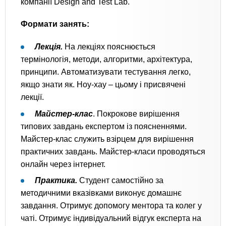
компанії Design and Test Lab.
Формати занять:
Лекція.
На лекціях пояснюється
термінологія, методи, алгоритми, архітектура,
принципи. Автоматизувати тестування легко,
якщо знати як. Ноу-хау – цьому і присвячені
лекції.
Майстер-клас
. Покрокове вирішення
типових завдань експертом із поясненнями.
Майстер-клас служить взірцем для вирішення
практичних завдань. Майстер-класи проводяться
онлайн через інтернет.
Практика.
Студент самостійно за
методичними вказівками виконує домашнє
завдання. Отримує допомогу ментора та колег у
чаті. Отримує індивідуальний відгук експерта на