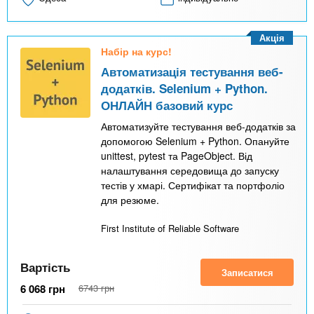
Акція
Набір на курс!
Автоматизація тестування веб-
додатків. Selenium + Python.
ОНЛАЙН базовий курс
Автоматизуйте тестування веб-додатків за
допомогою Selenium + Python. Опануйте
unittest, pytest та PageObject. Від
налаштування середовища до запуску
тестів у хмарі. Сертифікат та портфоліо
для резюме.
First Institute of Reliable Software
Вартість
Записатися
6 068
грн
6743
грн