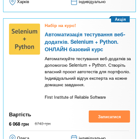
Харків
індивідуально
Акція
Набір на курс!
Автоматизація тестування веб-
додатків. Selenium + Python.
ОНЛАЙН базовий курс
Автоматизуйте тестування веб-додатків за
допомогою Selenium + Python. Створіть
власний проєкт автотестів для портфоліо.
Індивідуальний відгук експерта на кожне
домашнє завдання.
First Institute of Reliable Software
Вартість
Записатися
6 068
грн
6743
грн
Одеса
індивідуально