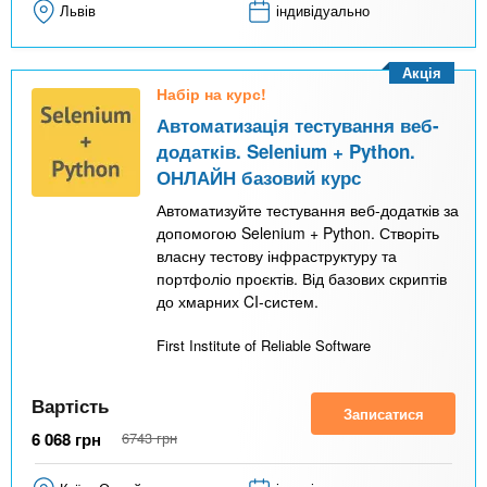
Львів
індивідуально
Акція
Набір на курс!
Автоматизація тестування веб-
додатків. Selenium + Python.
ОНЛАЙН базовий курс
Автоматизуйте тестування веб-додатків за
допомогою Selenium + Python. Створіть
власну тестову інфраструктуру та
портфоліо проєктів. Від базових скриптів
до хмарних CI-систем.
First Institute of Reliable Software
Вартість
Записатися
6 068
грн
6743
грн