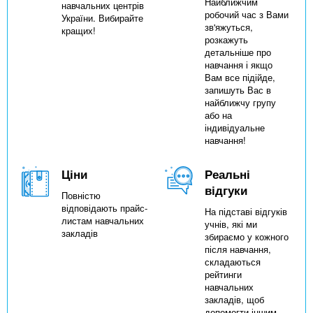
Найближчим
навчальних центрів
робочий час з Вами
України. Вибирайте
зв'яжуться,
кращих!
розкажуть
детальніше про
навчання і якщо
Вам все підійде,
запишуть Вас в
найближчу групу
або на
індивідуальне
навчання!
Ціни
Реальні
відгуки
Повністю
відповідають прайс-
На підставі відгуків
листам навчальних
учнів, які ми
закладів
збираємо у кожного
після навчання,
складаються
рейтинги
навчальних
закладів, щоб
допомогти іншим