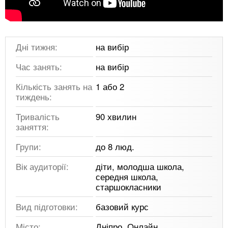
Дні тижня:
на вибір
Час занять:
на вибір
Кількість занять на
1 або 2
тиждень:
Тривалість
90 хвилин
заняття:
Групи:
до 8 люд.
Вік аудиторії:
діти, молодша школа,
середня школа,
старшокласники
Вид підготовки:
базовий курс
Місто:
Дніпро, Онлайн