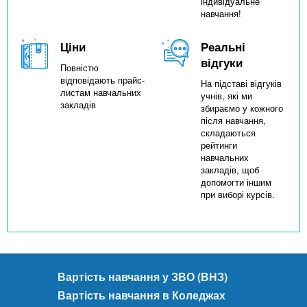
індивідуальне
навчання!
Ціни
Реальні
відгуки
Повністю
відповідають прайс-
На підставі відгуків
листам навчальних
учнів, які ми
закладів
збираємо у кожного
після навчання,
складаються
рейтинги
навчальних
закладів, щоб
допомогти іншим
при виборі курсів.
Вартість навчання у ЗВО (ВНЗ)
Вартість навчання в Коледжах