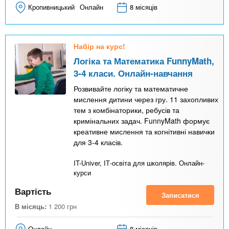
Кропивницький
Онлайн
8 місяців
Набір на курс!
Логіка та Математика FunnyMath,
3-4 класи. Онлайн-навчання
Розвивайте логіку та математичне
мислення дитини через гру. 11 захопливих
тем з комбінаторики, ребусів та
кримінальних задач. FunnyMath формує
креативне мислення та когнітивні навички
для 3-4 класів.
IT-Univer, ІТ-освіта для школярів. Онлайн-
курси
Вартість
Записатися
В місяць:
1 200
грн
Онлайн
8 місяців