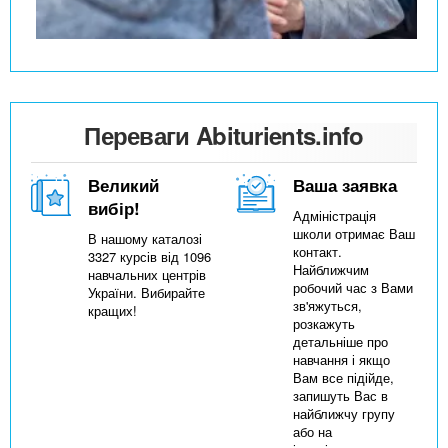
Переваги Abiturients.info
Великий
Ваша заявка
вибір!
Адміністрація
школи отримає Ваш
В нашому каталозі
контакт.
3327 курсів від 1096
Найближчим
навчальних центрів
робочий час з Вами
України. Вибирайте
зв'яжуться,
кращих!
розкажуть
детальніше про
навчання і якщо
Вам все підійде,
запишуть Вас в
найближчу групу
або на