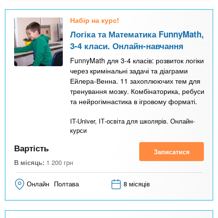
Набір на курс!
Логіка та Математика FunnyMath,
3-4 класи. Онлайн-навчання
FunnyMath для 3-4 класів: розвиток логіки
через кримінальні задачі та діаграми
Ейлера-Венна. 11 захоплюючих тем для
тренування мозку. Комбінаторика, ребуси
та нейрогімнастика в ігровому форматі.
IT-Univer, ІТ-освіта для школярів. Онлайн-
курси
Вартість
Записатися
В місяць:
1 200
грн
Онлайн
Полтава
8 місяців