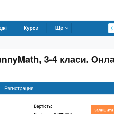
джі
Курси
Ще
unnyMath, 3-4 класи. Онл
Регистрация
:
Вартість:
Залишити 