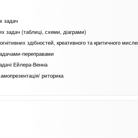
х задач
х задач (таблиці, схеми, діаграми)
огнітивних здібностей, креативного та критичного мисле
задачами-переправами
адачі Ейлера-Венна
 самопрезентація/ риторика