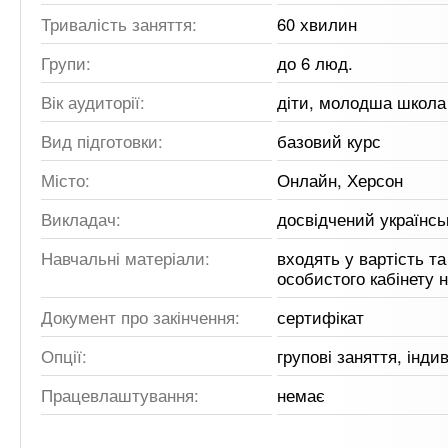
Тривалість заняття:
60 хвилин
Групи:
до 6 люд.
Вік аудиторії:
діти, молодша школа
Вид підготовки:
базовий курс
Місто:
Онлайн, Херсон
Викладач:
досвідчений українс
Навчальні матеріали:
входять у вартість та
особистого кабінету 
Документ про закінчення:
сертифікат
Опції:
групові заняття, інди
Працевлаштування:
немає