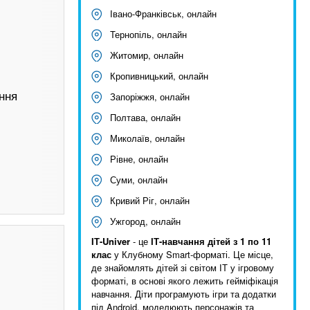
Івано-Франківськ, онлайн
Тернопіль, онлайн
Житомир, онлайн
Кропивницький, онлайн
ння
Запоріжжя, онлайн
Полтава, онлайн
Миколаїв, онлайн
Рівне, онлайн
Суми, онлайн
Кривий Ріг, онлайн
Ужгород, онлайн
IТ-Univer
- це
ІТ-навчання дітей з
1 по 11
клас
у Клубному Smart-форматі. Це місце,
де знайомлять дітей зі світом ІТ у ігровому
форматі, в основі якого лежить гейміфікація
навчання. Діти програмують ігри та додатки
під Android, моделюють персонажів та