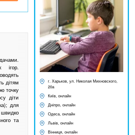
адачами.
х ігор.
оводять
г. Харьков, ул. Николая Михновского,
ть дітям
20а
ою точку
Київ, онлайн
су діти
а); для
Дніпро, онлайн
я швидко
Одеса, онлайн
ного та
Львів, онлайн
Вінниця, онлайн