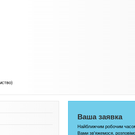
мство)
Ваша заявка
Найближчим робочим часом
Вами зв'яжемося, розповім