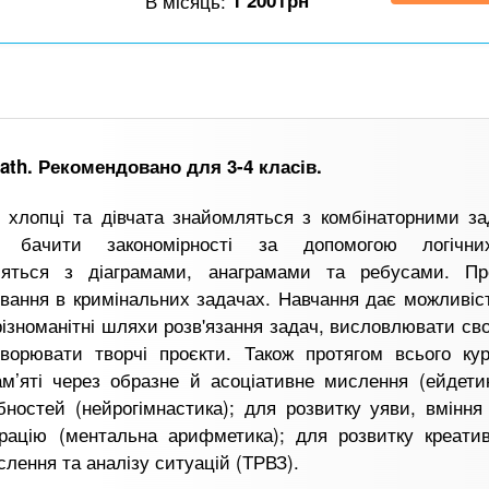
В місяць:
1 200
грн
ath. Рекомендовано для 3-4 класів.
і хлопці та дівчата знайомляться з комбінаторними з
я бачити закономірності за допомогою логічни
яться з діаграмами, анаграмами та ребусами. Пр
ування в кримінальних задачах. Навчання дає можливіс
ізноманітні шляхи розв'язання задач, висловлювати св
творювати творчі проєкти. Також протягом всього кур
м’яті через образне й асоціативне мислення (ейдетик
дібностей (нейрогімнастика); для розвитку уяви, вмінн
рацію (ментальна арифметика); для розвитку креатив
лення та аналізу ситуацій (ТРВЗ).