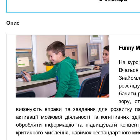
n
т
и
е
х
t
р
з
і
Опис
а
а
s
л
к
у
л
Funny M
.
а
На курс
д
i
Вчатьс
і
Знайомл
в
n
розслід
бачити р
f
зору, с
виконують вправи та завдання для розвитку па
активації мозкової діяльності та когнітивних з
o
обробляти інформацію та підвищувати концент
критичного мислення, навичок нестандартного мис