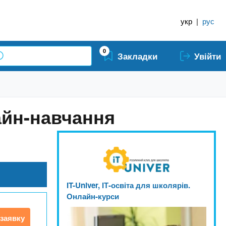
укр
|
рус
0
Закладки
Увійти
айн-навчання
IT-Univer, ІТ-освіта для школярів.
Онлайн-курси
заявку