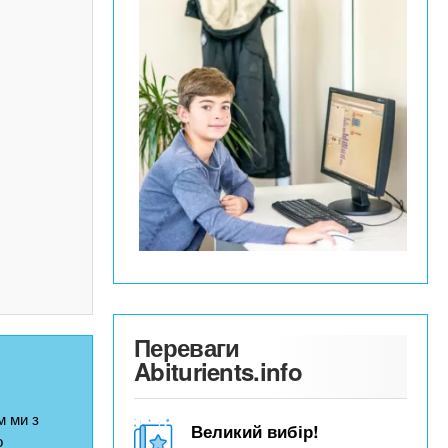
Переваги
Abiturients.info
 ми з
Великий вибір!
о