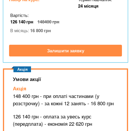
n
MBA
е
и
24 місяця
р
х
t
і
Вартість:
Онлайн курси
а
з
126 140
грн
148400
грн
л
а
s
В місяць:
16 800
грн
у
к
За кордоном
.
л
Залишити заявку
а
i
д
і
n
в
Умови акції
Акція
f
148 400 грн - при оплаті частинами (у
розстрочку) - за кожні 12 занять - 16 800 грн
o
126 140 грн - оплата за увесь курс
(передплата) - економія 22 620 грн