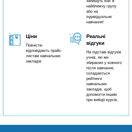
запишуть Вас в
найближчу групу
або на
індивідуальне
навчання!
Ціни
Реальні
відгуки
Повністю
відповідають прайс-
На підставі відгуків
листам навчальних
учнів, які ми
закладів
збираємо у кожного
після навчання,
складаються
рейтинги
навчальних
закладів, щоб
допомогти іншим
при виборі курсів.