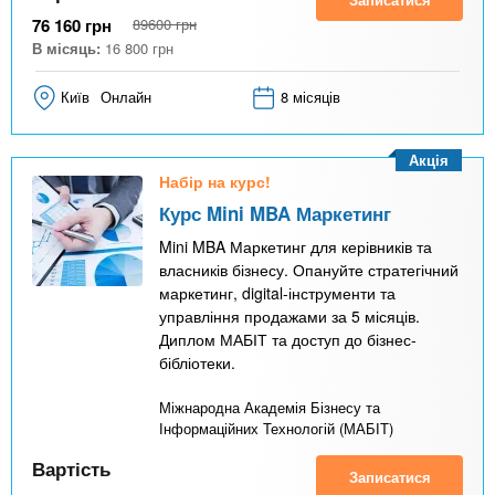
76 160
грн
89600
грн
В місяць:
16 800
грн
Київ
Онлайн
8 місяців
Акція
Набір на курс!
Курс Mini MBA Маркетинг
Mini MBA Маркетинг для керівників та
власників бізнесу. Опануйте стратегічний
маркетинг, digital-інструменти та
управління продажами за 5 місяців.
Диплом МАБІТ та доступ до бізнес-
бібліотеки.
Міжнародна Академія Бізнесу та
Інформаційних Технологій (МАБІТ)
Вартість
Записатися