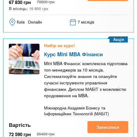
67 830
грн
79800
грн
В місяць:
16 800
грн
Київ
Онлайн
7 місяців
Акція
Набір на курс!
Курс Mini MBA Фінанси
Mini MBA Фінанси: комплексна підготовка
топ-менеджерів за 10 місяців.
Систематизуйте знання та опануйте
сучасні інструменти управління
фінансами. Диплом МАБІТ з можливістю
продовження на MBA.
Міжнародна Академія Бізнесу та
Інформаційних Технологій (МАБІТ)
Вартість
Записатися
72 590
грн
85400
грн