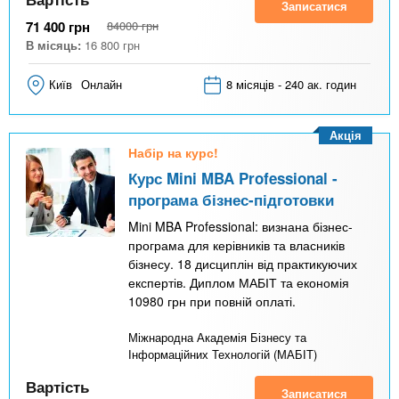
Записатися
71 400
грн
84000
грн
В місяць:
16 800
грн
Київ
Онлайн
8 місяців - 240 ак. годин
Акція
Набір на курс!
Курс Mini MBA Professional -
програма бізнес-підготовки
Mini MBA Professional: визнана бізнес-
програма для керівників та власників
бізнесу. 18 дисциплін від практикуючих
експертів. Диплом МАБІТ та економія
10980 грн при повній оплаті.
Міжнародна Академія Бізнесу та
Інформаційних Технологій (МАБІТ)
Вартість
Записатися