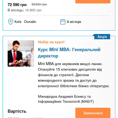
72 590
грн
85400
грн
В місяць:
16 800
грн
Київ
Онлайн
8 місяців
Акція
Набір на курс!
Курс Mini MBA: Генеральний
директор
Mini MBA для керівників вищої ланки.
Опануйте 15 ключових дисциплін від
фінансів до стратегії. Диплом
міжнародного зразка та доступ до
електронної бібліотеки бізнес-літератури.
Міжнародна Академія Бізнесу та
Інформаційних Технологій (МАБІТ)
Вартість
Записатися