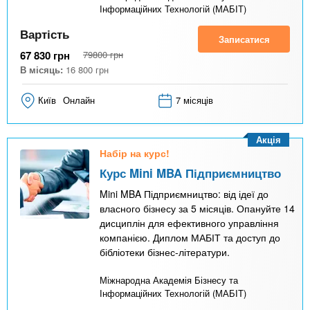
Інформаційних Технологій (МАБІТ)
Вартість
Записатися
67 830
грн
79800
грн
В місяць:
16 800
грн
Київ
Онлайн
7 місяців
Акція
Набір на курс!
Курс Mini MBA Підприємництво
Mini MBA Підприємництво: від ідеї до
власного бізнесу за 5 місяців. Опануйте 14
дисциплін для ефективного управління
компанією. Диплом МАБІТ та доступ до
бібліотеки бізнес-літератури.
Міжнародна Академія Бізнесу та
Інформаційних Технологій (МАБІТ)