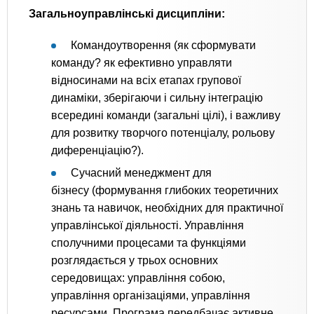
Загальноуправлінські дисципліни:
Командоутворення (як сформувати
команду? як ефективно управляти
відносинами на всіх етапах групової
динаміки, зберігаючи і сильну інтеграцію
всередині команди (загальні цілі), і важливу
для розвитку творчого потенціалу, рольову
диференціацію?).
Сучасний менеджмент для
бізнесу (формування глибоких теоретичних
знань та навичок, необхідних для практичної
управлінської діяльності. Управління
сполучними процесами та функціями
розглядається у трьох основних
середовищах: управління собою,
управління організаціями, управління
ресурсами. Програма передбачає активне