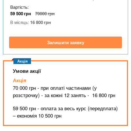
n
MBA
е
и
Вартість:
р
х
t
і
59 500
грн
70000
грн
Онлайн курси
а
з
В місяць:
16 800
грн
л
а
s
у
к
За кордоном
Залишити заявку
.
л
а
i
д
і
Умови акції
n
в
Акція
70 000 грн - при оплаті частинами (у
f
розстрочку) - за кожні 12 занять - 16 800 грн
59 500 грн - оплата за весь курс (передплата)
o
– економія 10 500 грн