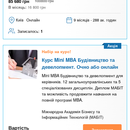
85 680
грн
100800
грн
В місяць:
16 800
грн
Київ
Онлайн
9 місяців - 288 ак. годин
Записалось:
1
Акція
Набір на курс!
Курс Mini MBA Будівництво та
девелопмент. Очно або онлайн
Mini MBA Будівництво та девелопмент для
керівників. 12 загальноуправлінських та 5
спеціалізованих дисциплін. Диплом МАБІТ
та можливість продовжити навчання на
повній програмі MBA.
Міжнародна Академія Бізнесу та
Інформаційних Технологій (МАБІТ)
Вартість
Записатися