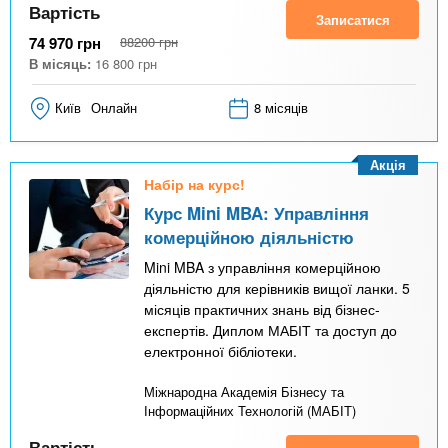
Вартість
Записатися
74 970
грн
88200
грн
В місяць:
16 800
грн
Київ
Онлайн
8 місяців
Акція
Набір на курс!
Курс Mini MBA: Управління
комерційною діяльністю
Mini MBA з управління комерційною
діяльністю для керівників вищої ланки. 5
місяців практичних знань від бізнес-
експертів. Диплом МАБІТ та доступ до
електронної бібліотеки.
Міжнародна Академія Бізнесу та
Інформаційних Технологій (МАБІТ)
Вартість