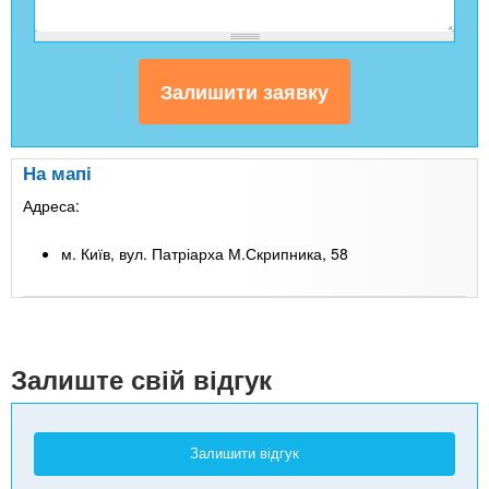
На мапі
Адреса:
м. Київ, вул. Патріарха М.Скрипника, 58
Leaflet
| Map data ©
Google
+
-
Залиште свій відгук
Залишити відгук