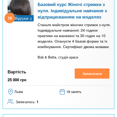
Базовий курс Жіночі стрижки з
нуля. Індивідуальне навчання з
відпрацюванням на моделях
10
Відгуки:
2
Станьте майстром жіночих стрижок з нуля.
Індивідуальне навчання: 24 години
практики на манекені та 30 годин на 10
моделях. Опануєте 4 базові форми та їх
комбінування. Сертифікат двома мовами.
Bob & Betta, студія краси
Вартість
Записатися
25 000
грн
Львів
18 занять
Записалось:
1