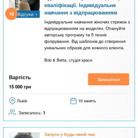
кваліфікації. Індивідуальне
навчання з відпрацюванням
10
Відгуки:
1
Індивідуальне навчання жіночих стрижок з
відпрацюванням на моделях. Опануйте
авторську програму та 5 технік
філірування. Від шаблонів до створення
унікальних образів для кожного клієнта.
Bob & Betta, студія краси
Вартість
Записатися
15 000
грн
Львів
10 занять
Записалось:
1
Запуск у будь-який час