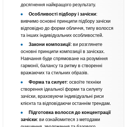
досягнення найкращого результату.
Особливості підбору і зачіски
:
вивчимо основні принципи підбору зачіски
відповідно до форми обличчя, типу волосся
та інших індивідуальних особливостей.
Закони композиції
: ви розглянете
основні принципи композиції в зачісках.
Навчання буде спрямоване на розуміння
гармонії, балансу та ритму в створенні
вражаючих та стильних образів.
Форма та силует
: освоїте техніки
створення ідеальної форми та силуету
зачіски, враховуючи індивідуальні риси
клієнта та відповідаючи останнім трендам.
Підготовка волосся до концентрації
зачіски
: ви ознайомитеся з методами
очищення, зволоження та базового