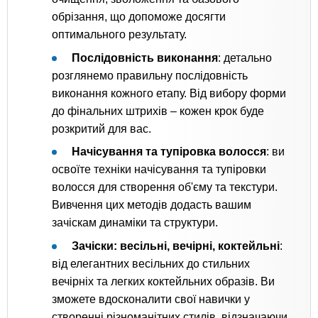
обрізання, що допоможе досягти
оптимального результату.
Послідовність виконання
: детально
розглянемо правильну послідовність
виконання кожного етапу. Від вибору форми
до фінальних штрихів – кожен крок буде
розкритий для вас.
Начісування та тупіровка волосся
: ви
освоїте техніки начісування та тупіровки
волосся для створення об'єму та текстури.
Вивчення цих методів додасть вашим
зачіскам динаміки та структури.
Зачіски: весільні, вечірні, коктейльні
:
від елегантних весільних до стильних
вечірніх та легких коктейльних образів. Ви
зможете вдосконалити свої навички у
створенні різноманітних стилів, відзначаючи