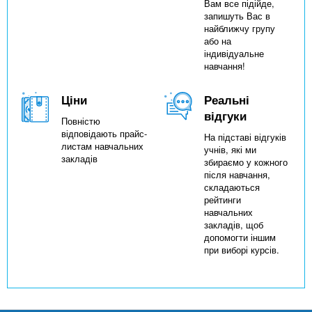
Вам все підійде,
запишуть Вас в
найближчу групу
або на
індивідуальне
навчання!
Ціни
Реальні
відгуки
Повністю
відповідають прайс-
На підставі відгуків
листам навчальних
учнів, які ми
закладів
збираємо у кожного
після навчання,
складаються
рейтинги
навчальних
закладів, щоб
допомогти іншим
при виборі курсів.