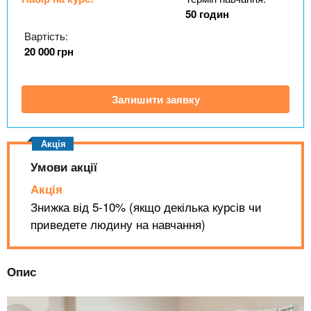
n
MBA
е
и
50 годин
р
х
t
і
Вартість:
Онлайн курси
а
з
20 000
грн
л
а
s
у
к
За кордоном
Залишити заявку
.
л
а
i
д
і
Умови акції
n
в
Акція
Знижка від 5-10% (якщо декілька курсів чи
f
приведете людину на навчання)
o
Опис