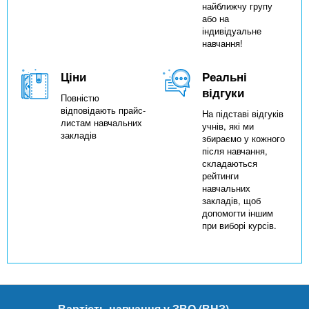
найближчу групу
або на
індивідуальне
навчання!
Ціни
Реальні
відгуки
Повністю
відповідають прайс-
На підставі відгуків
листам навчальних
учнів, які ми
закладів
збираємо у кожного
після навчання,
складаються
рейтинги
навчальних
закладів, щоб
допомогти іншим
при виборі курсів.
Вартість навчання у ЗВО (ВНЗ)