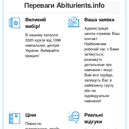
Переваги Abiturients.info
Великий
Ваша заявка
вибір!
Адміністрація
школи отримає Ваш
В нашому каталозі
контакт.
3320 курсів від 1096
Найближчим
навчальних центрів
робочий час з Вами
України. Вибирайте
зв'яжуться,
кращих!
розкажуть
детальніше про
навчання і якщо
Вам все підійде,
запишуть Вас в
найближчу групу
або на
індивідуальне
навчання!
Ціни
Реальні
відгуки
Повністю
відповідають прайс-