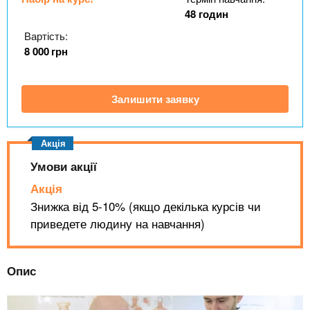
n
MBA
е
и
48 годин
р
х
t
і
Вартість:
Онлайн курси
а
з
8 000
грн
л
а
s
у
к
За кордоном
Залишити заявку
.
л
а
i
д
і
Умови акції
n
в
Акція
Знижка від 5-10% (якщо декілька курсів чи
f
приведете людину на навчання)
o
Опис