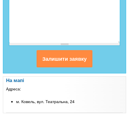
На мапі
Адреса:
м. Ковель, вул. Театральна, 24
Leaflet
| Map data ©
Google
+