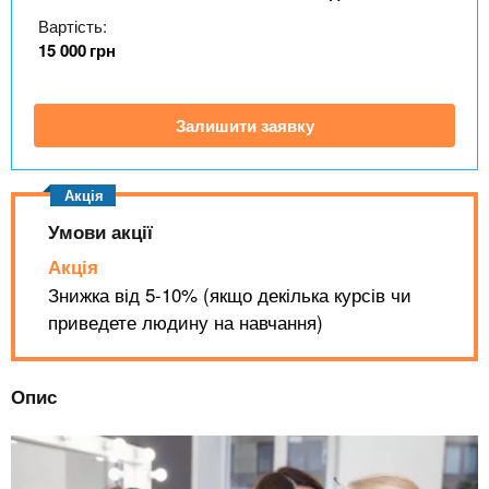
n
MBA
е
и
Вартість:
р
х
t
і
15 000
грн
Онлайн курси
а
з
л
а
s
у
Залишити заявку
к
За кордоном
.
л
а
i
д
Умови акції
і
Акція
n
в
Знижка від 5-10% (якщо декілька курсів чи
приведете людину на навчання)
f
Опис
o