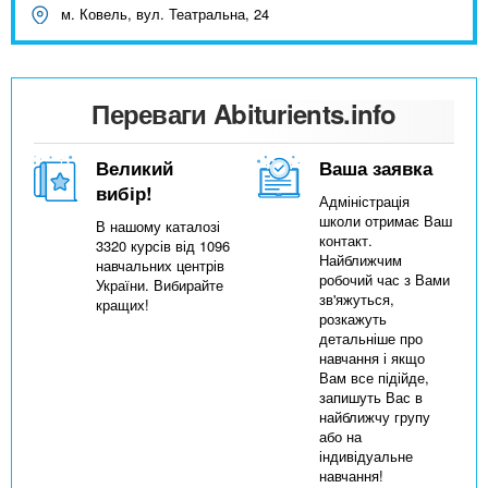
м. Ковель, вул. Театральна, 24
Переваги Abiturients.info
Великий
Ваша заявка
вибір!
Адміністрація
школи отримає Ваш
В нашому каталозі
контакт.
3320 курсів від 1096
Найближчим
навчальних центрів
робочий час з Вами
України. Вибирайте
зв'яжуться,
кращих!
розкажуть
детальніше про
навчання і якщо
Вам все підійде,
запишуть Вас в
найближчу групу
або на
індивідуальне
навчання!