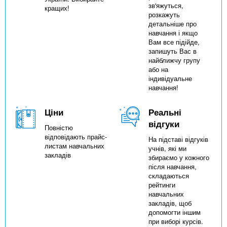
зв'яжуться,
кращих!
розкажуть
детальніше про
навчання і якщо
Вам все підійде,
запишуть Вас в
найближчу групу
або на
індивідуальне
навчання!
Ціни
Реальні
відгуки
Повністю
відповідають прайс-
На підставі відгуків
листам навчальних
учнів, які ми
закладів
збираємо у кожного
після навчання,
складаються
рейтинги
навчальних
закладів, щоб
допомогти іншим
при виборі курсів.