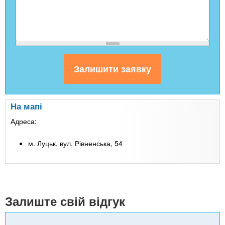
На мапі
Адреса:
м. Луцьк, вул. Рівненська, 54
Leaflet
| Map data ©
Google
+
-
Залиште свій відгук