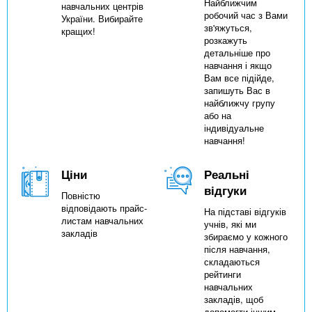
Найближчим
навчальних центрів
робочий час з Вами
України. Вибирайте
зв'яжуться,
кращих!
розкажуть
детальніше про
навчання і якщо
Вам все підійде,
запишуть Вас в
найближчу групу
або на
індивідуальне
навчання!
Ціни
Реальні
відгуки
Повністю
відповідають прайс-
На підставі відгуків
листам навчальних
учнів, які ми
закладів
збираємо у кожного
після навчання,
складаються
рейтинги
навчальних
закладів, щоб
допомогти іншим