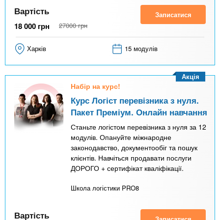
Вартість
Записатися
18 000
грн
27000
грн
Харків
15 модулів
Акція
Набір на курс!
Курс Логіст перевізника з нуля.
Пакет Преміум. Онлайн навчання
Станьте логістом перевізника з нуля за 12
модулів. Опануйте міжнародне
законодавство, документообіг та пошук
клієнтів. Навчіться продавати послуги
ДОРОГО + сертифікат кваліфікації.
Школа логістики PRO8
Вартість
Записатися