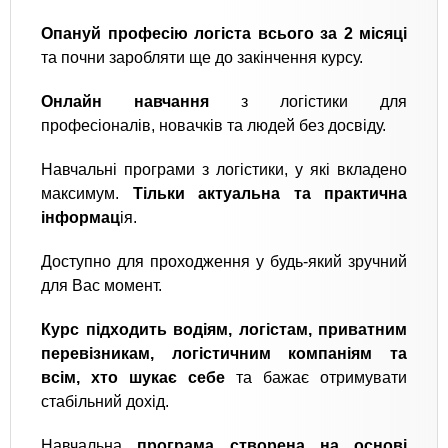
Опануй професію логіста всього за 2 місяці
та почни заробляти ще до закінчення курсу.
Онлайн навчання
з логістики для
професіоналів, новачків та людей без досвіду.
Навчальні програми з логістики, у які вкладено
максимум.
Тільки актуальна та практична
інформац
ія.
Доступно для проходження у будь-який зручний
для Вас момент.
Курс підходить водіям, логістам, приватним
перевізникам, логістичним компаніям та
всім, хто шукає себе
та бажає отримувати
стабільний дохід.
Навчальна
програма створена на основі