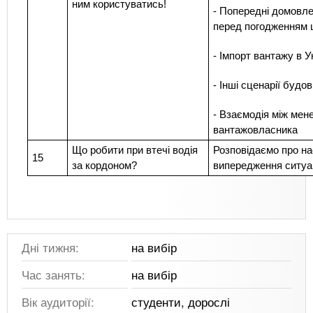
ним користуватись!
- Попередні домовле
перед погодженням 
- Імпорт вантажу в У
- Інші сценарії буд
- Взаємодія між мен
вантажовласника
Що робити при втечі водія
Розповідаємо про на
15
за кордоном?
випередження ситуац
Дні тижня:
на вибір
Час занять:
на вибір
Вік аудиторії:
студенти, дорослі