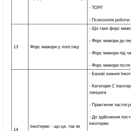
- ТОРГ
- Психологія роботи 
- Що таке форс мажо
- Форс мажори до п
13
Форс мажори у логістиці
- Форс мажори під ч
- Форс мажори після
- Базові знання Інк
- Категорія С Інкоте
ланцюга
- Практичне застосу
- До здійснення пост
Інкотермс
Інкотермс - що це, так як
14