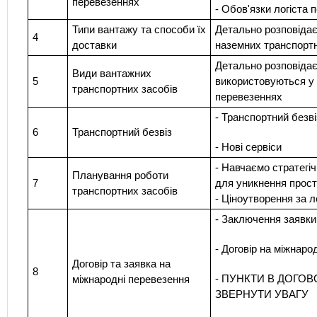
перевезеннях
- Обов'язки логіста 
Типи вантажу та способи їх
Детально розповідає
4
доставки
наземних транспорт
Детально розповідає
Види вантажних
5
використовуються у
транспортних засобів
перевезеннях
- Транспортний безві
6
Транспортний безвіз
- Нові сервіси
- Навчаємо стратегі
Планування роботи
7
для уникнення прост
транспортних засобів
- Ціноутворення за л
- Заключення заявки
- Договір на міжнаро
Договір та заявка на
8
- ПУНКТИ В ДОГОВ
міжнародні перевезення
ЗВЕРНУТИ УВАГУ