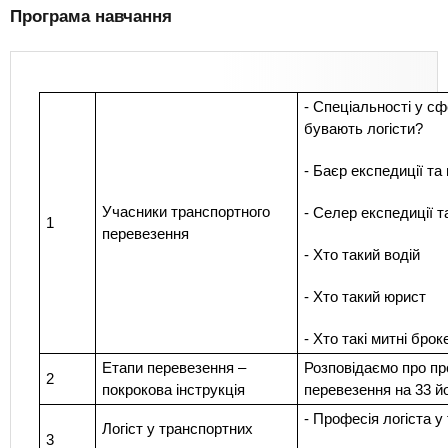
Програма навчання
- Спеціальності у сф
бувають логісти?
- Баєр експедиції т
Учасники транспортного
- Селер експедиції т
1
перевезення
- Хто такий водій
- Хто такий юрист
- Хто такі митні брок
Етапи перевезення –
Розповідаємо про пр
2
покрокова інструкція
перевезення на 33 й
- Професія логіста у
Логіст у транспортних
3