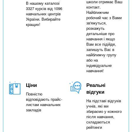
школи отримає Ваш
В нашому каталозі
контакт.
3327 курсів від 1096
Найближчим
навчальних центрів
робочий час з Вами
України. Вибирайте
зв'яжуться,
кращих!
розкажуть
детальніше про
навчання і якщо
Вам все підійде,
запишуть Вас в
найближчу групу
або на
індивідуальне
навчання!
Ціни
Реальні
відгуки
Повністю
відповідають прайс-
На підставі відгуків
листам навчальних
учнів, які ми
закладів
збираємо у кожного
після навчання,
складаються
рейтинги