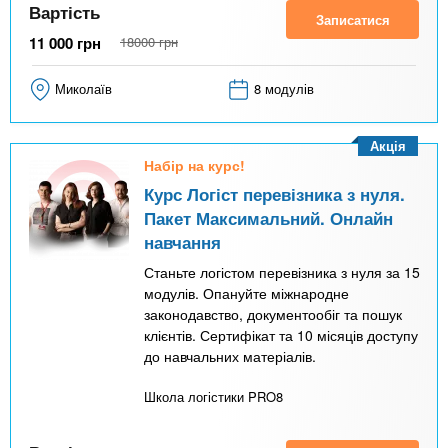
Вартість
Записатися
11 000
грн
18000
грн
Миколаїв
8 модулів
Акція
Набір на курс!
Курс Логіст перевізника з нуля.
Пакет Максимальний. Онлайн
навчання
Станьте логістом перевізника з нуля за 15
модулів. Опануйте міжнародне
законодавство, документообіг та пошук
клієнтів. Сертифікат та 10 місяців доступу
до навчальних матеріалів.
Школа логістики PRO8