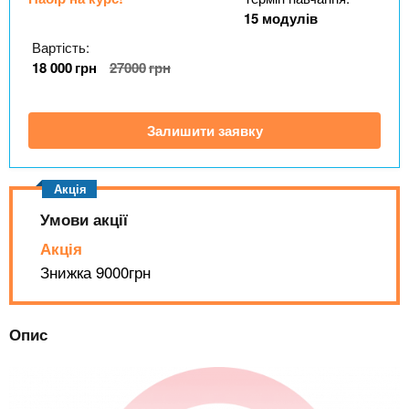
n
MBA
е
и
15 модулів
р
х
t
і
Вартість:
Онлайн курси
а
з
18 000
грн
27000
грн
л
а
s
у
к
За кордоном
Залишити заявку
.
л
а
i
д
і
Умови акції
n
в
Акція
Знижка 9000грн
f
Опис
o