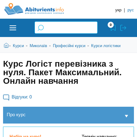
A
П
Д
е
укр
|
рус
о
b
р
в
е
0
й
і
i
т
д
и
В
Абітурієнту
Головна
Курси
Миколаїв
Професійні курси
Курси логістики
»
»
»
»
н
д
t
и
о
и
є
Курс Логіст перевізника з
о
ЗВО (ВНЗ)
т
к
u
с
нуля. Пакет Максимальний.
у
Н
н
т
Онлайн навчання
о
а
Коледжі
r
в
в
н
Відгуки:
0
ч
i
о
Курси
г
а
о
Про курс
л
e
м
Приватні школи
ь
а
т
н
Набір на курс!
Термін навчання: