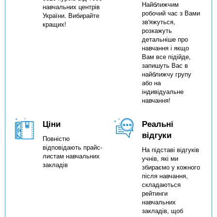
Найближчим
навчальних центрів
робочий час з Вами
України. Вибирайте
зв'яжуться,
кращих!
розкажуть
детальніше про
навчання і якщо
Вам все підійде,
запишуть Вас в
найближчу групу
або на
індивідуальне
навчання!
Ціни
Реальні
відгуки
Повністю
відповідають прайс-
На підставі відгуків
листам навчальних
учнів, які ми
закладів
збираємо у кожного
після навчання,
складаються
рейтинги
навчальних
закладів, щоб