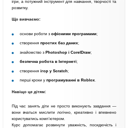
ігри, а потужний інструмент для навчання, творчості та
розвитку.
Що вивчаємо:
основи роботи з
офісними програмами
;
створення
простих баз даних
;
знайомство з
Photoshop і CorelDraw
;
безпечна робота в Інтернеті
;
створення
ігор у Scratch
;
перші кроки у
програмуванні в Roblox
.
Навіщо це дітям:
Під час занять діти не просто виконують завдання —
вони вчаться мислити логічно, креативно і впевнено
користуватись комп’ютером.
Курс допомагає розвинути уважність, посидючість і