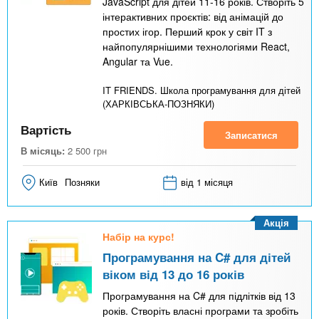
JavaScript для дітей 11-16 років. Створіть 5
інтерактивних проєктів: від анімацій до
простих ігор. Перший крок у світ IT з
найпопулярнішими технологіями React,
Angular та Vue.
IT FRIENDS. Школа програмування для дітей
(ХАРКІВСЬКА-ПОЗНЯКИ)
Вартість
Записатися
В місяць:
2 500
грн
Київ
Позняки
від 1 місяця
Акція
Набір на курс!
Програмування на C# для дітей
віком від 13 до 16 років
Програмування на C# для підлітків від 13
років. Створіть власні програми та зробіть