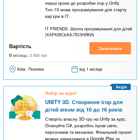
перші кроки до розробки ігор у Unity.
Топ-10 мова програмування для старту
кар'єри в ІТ.
IT FRIENDS. Школа програмування для дітей
(ХАРКІВСЬКА-ПОЗНЯКИ)
Вартість
Записатися
В місяць:
2 500
грн
Київ
Позняки
від 1 місяця
Акція
Набір на курс!
UNITY 3D. Створення Ігор для
дітей віком від 10 до 16 років
Створіть власну 3D-гру на Unity за курс.
Опануйте C#, розробіть ігрові світи,
персонажів та механіки. Фінальний проєкт
можна завантажити в Google Play та