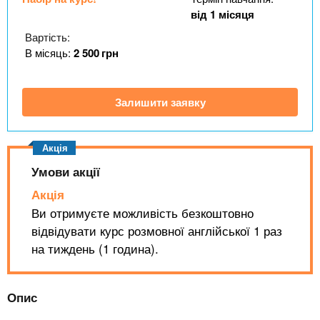
n
MBA
е
и
від 1 місяця
р
х
t
і
Вартість:
Онлайн курси
а
з
В місяць:
2 500
грн
л
а
s
у
к
За кордоном
Залишити заявку
.
л
а
i
д
і
Умови акції
n
в
Акція
Ви отримуєте можливість безкоштовно
f
відвідувати курс розмовної англійської 1 раз
на тиждень (1 година).
o
Опис