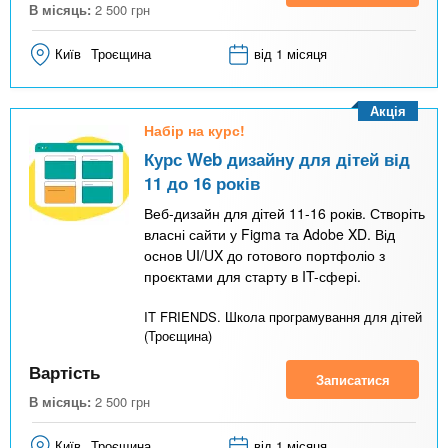
В місяць:
2 500
грн
Київ
Троєщина
від 1 місяця
Акція
Набір на курс!
Курс Web дизайну для дітей від
11 до 16 років
Веб-дизайн для дітей 11-16 років. Створіть
власні сайти у Figma та Adobe XD. Від
основ UI/UX до готового портфоліо з
проєктами для старту в IT-сфері.
IT FRIENDS. Школа програмування для дітей
(Троєщина)
Вартість
Записатися
В місяць:
2 500
грн
Київ
Троєщина
від 1 місяця