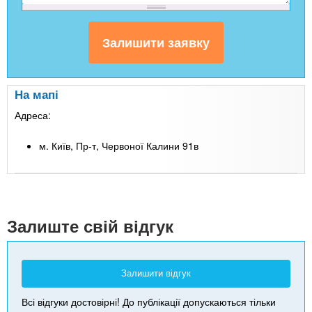
На мапі
Адреса:
м. Київ, Пр-т, Червоної Калини 91в
Leaflet
| Map data ©
Google
+
-
Залиште свій відгук
Залишити відгук
Всі відгуки достовірні! До публікації допускаються тільки