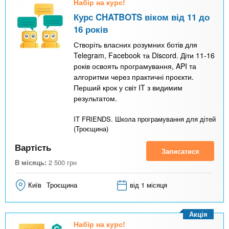
Набір на курс!
Курс CHATBOTS віком від 11 до
16 років
Створіть власних розумних ботів для
Telegram, Facebook та Discord. Діти 11-16
років освоять програмування, API та
алгоритми через практичні проєкти.
Перший крок у світ IT з видимим
результатом.
IT FRIENDS. Школа програмування для дітей
(Троєщина)
Вартість
Записатися
В місяць:
2 500
грн
Київ
Троєщина
від 1 місяця
Акція
Набір на курс!