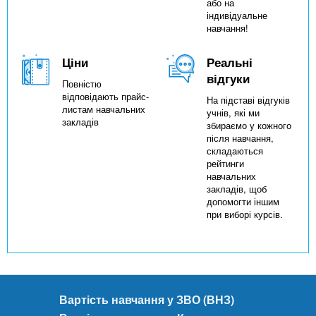
або на
індивідуальне
навчання!
Ціни
Реальні
відгуки
Повністю
відповідають прайс-
На підставі відгуків
листам навчальних
учнів, які ми
закладів
збираємо у кожного
після навчання,
складаються
рейтинги
навчальних
закладів, щоб
допомогти іншим
при виборі курсів.
Вартість навчання у ЗВО (ВНЗ)