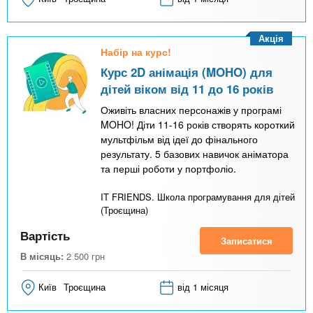
Акція
Набір на курс!
Курс 2D анімація (MOHO) для
дітей віком від 11 до 16 років
Оживіть власних персонажів у програмі
MOHO! Діти 11-16 років створять короткий
мультфільм від ідеї до фінального
результату. 5 базових навичок аніматора
та перші роботи у портфоліо.
IT FRIENDS. Школа програмування для дітей
(Троєщина)
Вартість
Записатися
В місяць:
2 500
грн
Київ
Троєщина
від 1 місяця