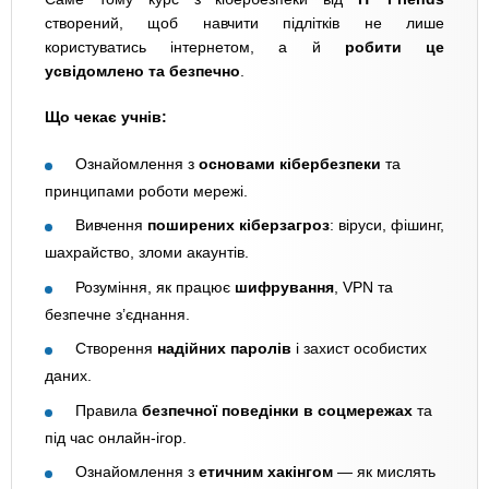
створений, щоб навчити підлітків не лише
користуватись інтернетом, а й
робити це
усвідомлено та безпечно
.
Що чекає учнів:
Ознайомлення з
основами кібербезпеки
та
принципами роботи мережі.
Вивчення
поширених кіберзагроз
: віруси, фішинг,
шахрайство, зломи акаунтів.
Розуміння, як працює
шифрування
, VPN та
безпечне з’єднання.
Створення
надійних паролів
і захист особистих
даних.
Правила
безпечної поведінки в соцмережах
та
під час онлайн-ігор.
Ознайомлення з
етичним хакінгом
— як мислять