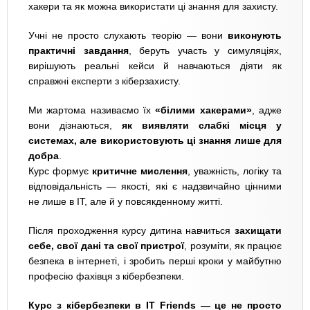
хакери та як можна використати ці знання для захисту.
Учні не просто слухають теорію — вони
виконують
практичні завдання
, беруть участь у симуляціях,
вирішують реальні кейси й навчаються діяти як
справжні експерти з кіберзахисту.
Ми жартома називаємо їх
«білими хакерами»
, адже
вони дізнаються,
як виявляти слабкі місця у
системах, але використовують ці знання лише для
добра
.
Курс формує
критичне мислення
, уважність, логіку та
відповідальність — якості, які є надзвичайно цінними
не лише в ІТ, але й у повсякденному житті.
Після проходження курсу дитина навчиться
захищати
себе, свої дані та свої пристрої
, розуміти, як працює
безпека в інтернеті, і зробить перші кроки у майбутню
професію фахівця з кібербезпеки.
Курс з кібербезпеки в IT Friends — це не просто