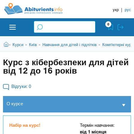
A
П
Д
е
укр
|
рус
о
b
р
в
е
0
й
і
i
т
д
и
В
Абітурієнту
Головна
Курси
Київ
Навчання для дітей і підлітків
Комп'ютерні курс
»
»
»
»
н
д
t
и
о
и
є
Курс з кібербезпеки для дітей
о
ЗВО (ВНЗ)
т
к
u
с
від 12 до 16 років
у
Н
н
т
о
а
Коледжі
r
в
Відгуки:
0
в
н
ч
i
о
Курси
О курсе
г
а
о
л
e
м
Приватні школи
ь
а
Набір на курс!
Термін навчання:
т
н
від 1 місяця