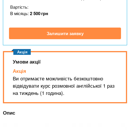
n
MBA
е
и
Вартість:
р
х
t
і
В місяць:
2 500
грн
Онлайн курси
а
з
л
а
s
у
Залишити заявку
к
За кордоном
.
л
а
i
д
Умови акції
і
Акція
n
в
Ви отримаєте можливість безкоштовно
відвідувати курс розмовної англійської 1 раз
f
на тиждень (1 година).
o
Опис