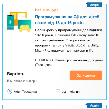
Акція
Набір на курс!
Програмування на C# для дітей
віком від 13 до 16 років
Перші кроки у програмуванні для підлітків
13-16 років. Опануйте C# - мову топ-10
світових рейтингів. Створіть власні
програми та ігри у Visual Studio та Unity.
Міцний фундамент для кар'єри в ІТ.
IT FRIENDS. Школа програмування для дітей
(Троєщина)
Вартість
Записатися
В місяць:
2 500
грн
Київ
Троєщина
від 1 місяця
Акція