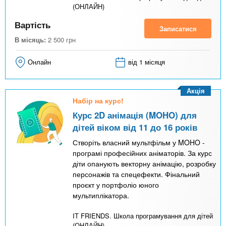
(ОНЛАЙН)
Вартість
Записатися
В місяць:
2 500
грн
Онлайн
від 1 місяця
Акція
Набір на курс!
Курс 2D анімація (MOHO) для
дітей віком від 11 до 16 років
Створіть власний мультфільм у MOHO -
програмі професійних аніматорів. За курс
діти опанують векторну анімацію, розробку
персонажів та спецефекти. Фінальний
проєкт у портфоліо юного
мультиплікатора.
IT FRIENDS. Школа програмування для дітей
(ОНЛАЙН)