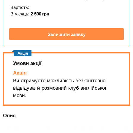
n
MBA
е
и
Вартість:
р
х
t
і
В місяць:
2 500
грн
Онлайн курси
а
з
л
а
s
у
Залишити заявку
к
За кордоном
.
л
а
i
д
Умови акції
і
Акція
n
в
Ви отримуєте можливість безкоштовно
відвідувати розмовний клуб англійської
f
мови.
o
Опис