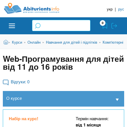
A
П
Д
е
укр
|
рус
о
b
р
в
е
0
й
і
i
т
д
и
В
Абітурієнту
Головна
Курси
Онлайн
Навчання для дітей і підлітків
Комп'ютерні к
»
»
»
»
н
д
t
и
о
и
є
Web-Програмування для дітей
о
ЗВО (ВНЗ)
т
к
u
с
від 11 до 16 років
у
Н
н
т
о
а
Коледжі
r
в
Відгуки:
0
в
н
ч
i
о
Курси
О курсе
г
а
о
л
e
м
Приватні школи
ь
а
Набір на курс!
Термін навчання:
т
н
від 1 місяця