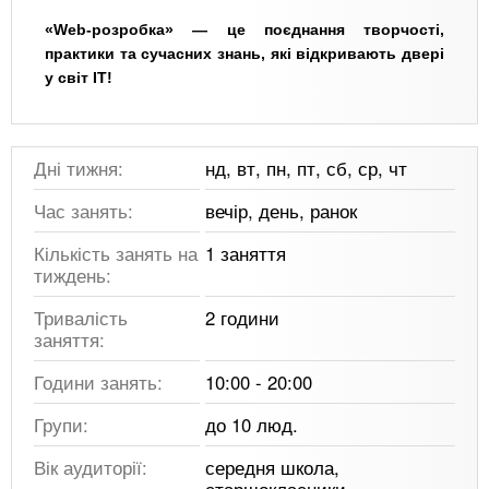
«Web-розробка» — це поєднання творчості,
практики та сучасних знань, які відкривають двері
у світ IT!
Дні тижня:
нд, вт, пн, пт, сб, ср, чт
Час занять:
вечір, день, ранок
Кількість занять на
1 заняття
тиждень:
Тривалість
2 години
заняття:
Години занять:
10:00 - 20:00
Групи:
до 10 люд.
Вік аудиторії:
середня школа,
старшокласники