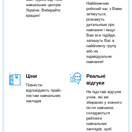
Найближчим
навчальних центрів
робочий час з Вами
України. Вибирайте
зв'яжуться,
кращих!
розкажуть
детальніше про
навчання і якщо
Вам все підійде,
запишуть Вас в
найближчу групу
або на
індивідуальне
навчання!
Ціни
Реальні
відгуки
Повністю
відповідають прайс-
На підставі відгуків
листам навчальних
учнів, які ми
закладів
збираємо у кожного
після навчання,
складаються
рейтинги
навчальних
закладів, щоб