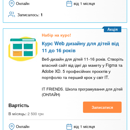
Онлайн
від 1 місяця
Записалось:
1
Акція
Набір на курс!
Курс Web дизайну для дітей від
11 до 16 років
Веб-дизайн для дітей 11-16 років. Створіть
власний сайт від ідеї до макету у Figma та
Adobe XD. 5 професійних проєктів у
портфоліо та перший крок у світ IT.
IT FRIENDS. Школа програмування для дітей
(ОНЛАЙН)
Вартість
Записатися
В місяць:
2 500
грн
Онлайн
від 1 місяця