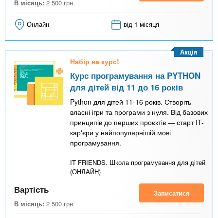
В місяць:
2 500
грн
Онлайн
від 1 місяця
Акція
Набір на курс!
Курс програмування на PYTHON
для дітей від 11 до 16 років
Python для дітей 11-16 років. Створіть
власні ігри та програми з нуля. Від базових
принципів до перших проєктів — старт IT-
кар'єри у найпопулярнішій мові
програмування.
IT FRIENDS. Школа програмування для дітей
(ОНЛАЙН)
Вартість
Записатися
В місяць:
2 500
грн