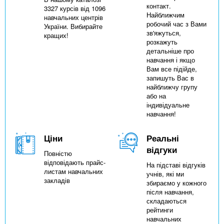
контакт.
3327 курсів від 1096
Найближчим
навчальних центрів
робочий час з Вами
України. Вибирайте
зв'яжуться,
кращих!
розкажуть
детальніше про
навчання і якщо
Вам все підійде,
запишуть Вас в
найближчу групу
або на
індивідуальне
навчання!
Ціни
Реальні
відгуки
Повністю
відповідають прайс-
На підставі відгуків
листам навчальних
учнів, які ми
закладів
збираємо у кожного
після навчання,
складаються
рейтинги
навчальних