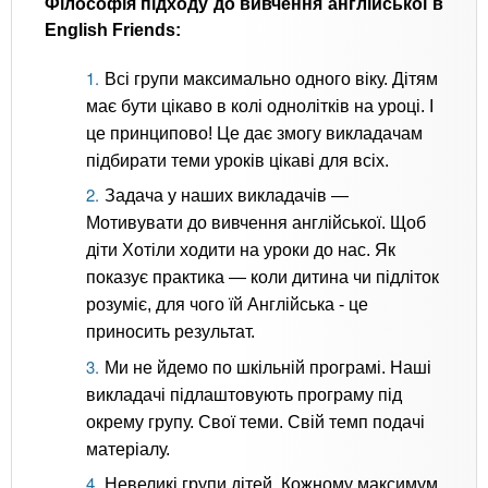
Філософія підходу до вивчення англійської в
English Friends:
Всі групи максимально одного віку. Дітям
має бути цікаво в колі однолітків на уроці. І
це принципово! Це дає змогу викладачам
підбирати теми уроків цікаві для всіх.
Задача у наших викладачів —
Мотивувати до вивчення англійської. Щоб
діти Хотіли ходити на уроки до нас. Як
показує практика — коли дитина чи підліток
розуміє, для чого їй Англійська - це
приносить результат.
Ми не йдемо по шкільній програмі. Наші
викладачі підлаштовують програму під
окрему групу. Свої теми. Свій темп подачі
матеріалу.
Невеликі групи дітей. Кожному максимум