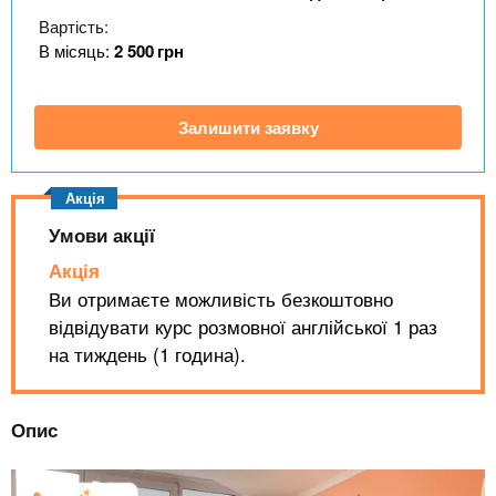
n
MBA
е
и
Вартість:
р
х
t
і
В місяць:
2 500
грн
Онлайн курси
а
з
л
а
s
у
Залишити заявку
к
За кордоном
.
л
а
i
д
Умови акції
і
Акція
n
в
Ви отримаєте можливість безкоштовно
відвідувати курс розмовної англійської 1 раз
f
на тиждень (1 година).
o
Опис