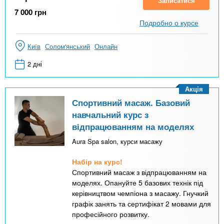
Записатися
7 000
грн
Подробно о курсе
Київ
Солом'янський
Онлайн
2 дні
Акція
Спортивний масаж. Базовий
навчальний курс з
відпрацюванням на моделях
Aura Spa salon, курси масажу
Набір на курс!
Спортивний масаж з відпрацюванням на
моделях. Опануйте 5 базових технік під
керівництвом чемпіона з масажу. Гнучкий
графік занять та сертифікат 2 мовами для
професійного розвитку.