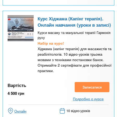
Курс Хіджама (Капінг терапія).
Онлайн навчання (уроки в записі)
Курси масажу та мануальної терапії Гармонія
руху
Набір на курс!
Хіджама (капінг терапія) для масажистів та
реабілітологів. 10 відео-уроків трьома
мовами з техніками постановки банок.
Отримайте 2 сертифікати для професійної
практики.
Вартість
Записатися
4 500
грн
Подробно о курсе
10 відео-уроків
Онлайн