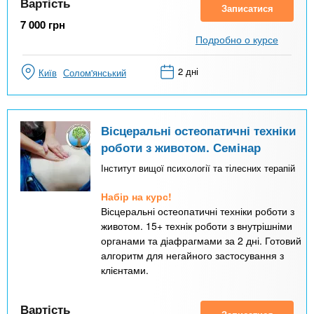
Вартість
Записатися
7 000
грн
Подробно о курсе
2 дні
Київ
Солом'янський
Вісцеральні остеопатичні техніки
роботи з животом. Семінар
Інститут вищої психології та тілесних терапій
Набір на курс!
Вісцеральні остеопатичні техніки роботи з
животом. 15+ технік роботи з внутрішніми
органами та діафрагмами за 2 дні. Готовий
алгоритм для негайного застосування з
клієнтами.
Вартість