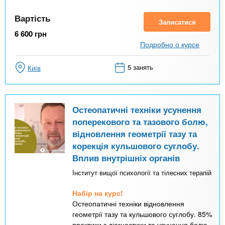
Вартість
Записатися
6 600
грн
Подробно о курсе
5 занять
Київ
Остеопатичні техніки усунення
поперекового та тазового болю,
відновлення геометрії тазу та
корекція кульшового суглобу.
Вплив внутрішніх органів
Інститут вищої психології та тілесних терапій
Набір на курс!
Остеопатичні техніки відновлення
геометрії тазу та кульшового суглобу. 85%
практики з діагностики та усунення болю.