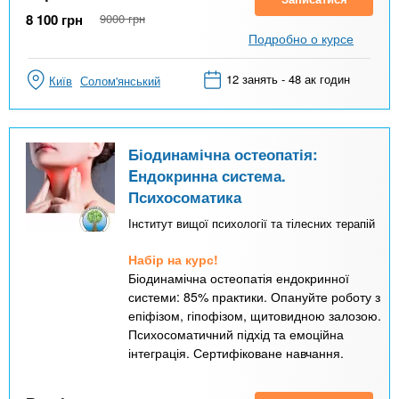
8 100
грн
9000
грн
Подробно о курсе
12 занять - 48 ак годин
Київ
Солом'янський
Біодинамічна остеопатія:
Eндокринна система.
Психосоматика
Інститут вищої психології та тілесних терапій
Набір на курс!
Біодинамічна остеопатія ендокринної
системи: 85% практики. Опануйте роботу з
епіфізом, гіпофізом, щитовидною залозою.
Психосоматичний підхід та емоційна
інтеграція. Сертифіковане навчання.