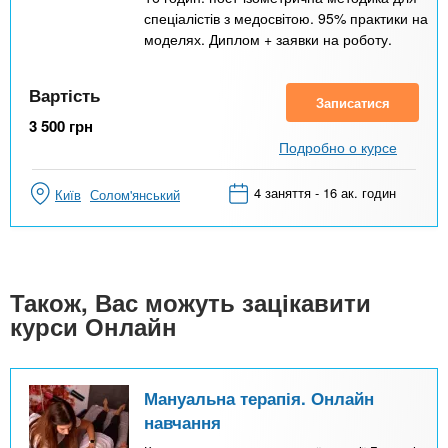
спеціалістів з медосвітою. 95% практики на
моделях. Диплом + заявки на роботу.
Вартість
Записатися
3 500
грн
Подробно о курсе
4 заняття - 16 ак. годин
Київ
Солом'янський
Також, Вас можуть зацікавити
курси Онлайн
Мануальна терапія. Онлайн
навчання