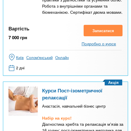
Робота з внутрішніми органами та
біомеханікою. Сертифікат двома мовами.
Вартість
Записатися
7 000
грн
Подробно о курсе
Київ
Солом'янський
Онлайн
2 дні
Акція
Курси Пост-ізометричної
релаксації
Анастасія, навчальний бізнес центр
Набір на курс!
Діагностика хребта та релаксація м'язів за
16 годин: пост-ізометрична методика для