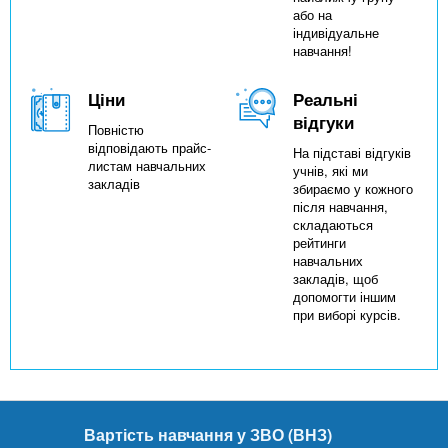
або на
індивідуальне
навчання!
Ціни
Реальні
відгуки
Повністю
відповідають прайс-
На підставі відгуків
листам навчальних
учнів, які ми
закладів
збираємо у кожного
після навчання,
складаються
рейтинги
навчальних
закладів, щоб
допомогти іншим
при виборі курсів.
Вартість навчання у ЗВО (ВНЗ)