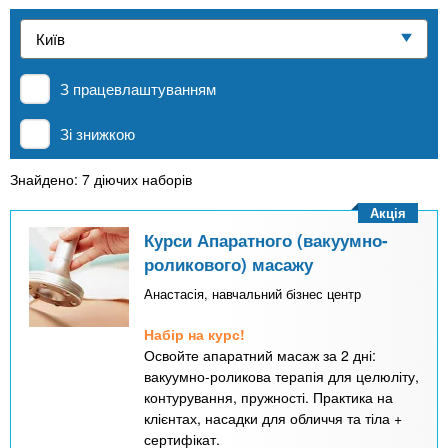
n
е
и
р
Приватні школи
х
t
і
а
з
л
З працевлаштуванням
MBA
а
s
у
к
Зі знижкою
.
л
Онлайн курси
а
Знайдено: 7 діючих наборів
i
д
Акція
За кордоном
і
Курси Апаратного (вакуумно-
n
роликового) масажу
в
Анастасія, навчальний бізнес центр
f
Набір на курс!
Освойте апаратний масаж за 2 дні:
o
вакуумно-роликова терапія для целюліту,
контурування, пружності. Практика на
клієнтах, насадки для обличчя та тіла +
сертифікат.