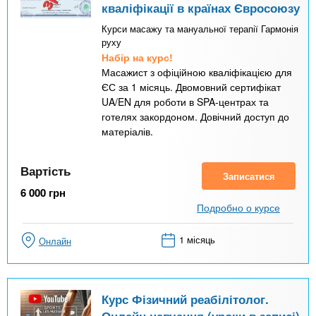
кваліфікації в країнах Євросоюзу
Курси масажу та мануальної терапії Гармонія
руху
Набір на курс!
Масажист з офіційною кваліфікацією для
ЄС за 1 місяць. Двомовний сертифікат
UA/EN для роботи в SPA-центрах та
готелях закордоном. Довічний доступ до
матеріалів.
Вартість
Записатися
6 000
грн
Подробно о курсе
1 місяць
Онлайн
Курс Фізичний реабілітолог.
Онлайн навчання (уроки в записі)