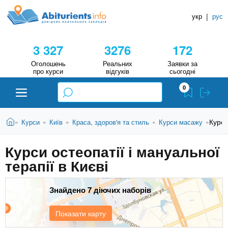
A
П
Д
е
укр
|
рус
о
b
р
в
е
3 327
3276
172
й
і
i
т
д
Оголошень
Реальних
Заявки за
и
про курси
відгуків
сьогодні
н
д
t
0
о
и
о
к
u
с
В
Н
Абітурієнту
Головна
Курси
Курси
Київ
Краса, здоров'я та стиль
Курси масажу
»
»
»
»
»
н
и
о
а
r
є
в
Курси остеопатії і мануальної
в
ЗВО (ВНЗ)
т
н
терапії в Києві
у
ч
i
о
т
г
а
Коледжі
о
Знайдено 7 діючих наборів
л
e
м
ь
а
Курси
Показати карту
т
н