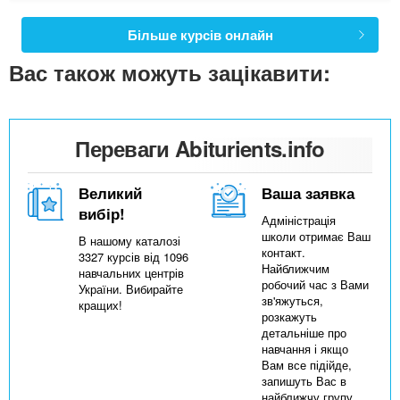
Більше курсів онлайн
Вас також можуть зацікавити:
Переваги Abiturients.info
Великий
Ваша заявка
вибір!
Адміністрація
школи отримає Ваш
В нашому каталозі
контакт.
3327 курсів від 1096
Найближчим
навчальних центрів
робочий час з Вами
України. Вибирайте
зв'яжуться,
кращих!
розкажуть
детальніше про
навчання і якщо
Вам все підійде,
запишуть Вас в
найближчу групу