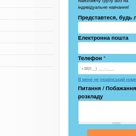
найближчу групу або на
індивідуальне навчання!
Представтеся, будь 
Електронна пошта
Телефон
*
В мене не український ном
Питання / Побажання
розкладу