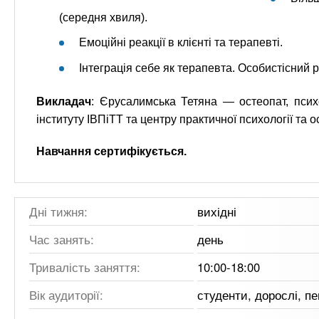
(середня хвиля).
Емоційні реакції в клієнті та терапевті.
Інтеграція себе як терапевта. Особистісний рі
Викладач
: Єрусалимська Тетяна — остеопат, психо
інституту ІВПіТТ та центру практичної психології та о
Навчання сертифікується.
Дні тижня:
вихідні
Час занять:
день
Тривалість заняття:
10:00-18:00
Вік аудиторії:
студенти, дорослі, п