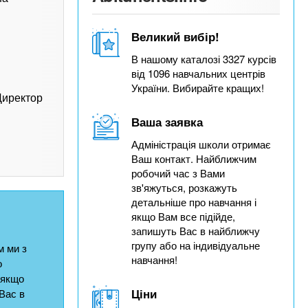
Великий вибір!
В нашому каталозі 3327 курсів
від 1096 навчальних центрів
України. Вибирайте кращих!
Директор
Ваша заявка
Адміністрація школи отримає
Ваш контакт. Найближчим
робочий час з Вами
зв'яжуться, розкажуть
детальніше про навчання і
якщо Вам все підійде,
запишуть Вас в найближчу
групу або на індивідуальне
 ми з
навчання!
о
 якщо
Ціни
Вас в