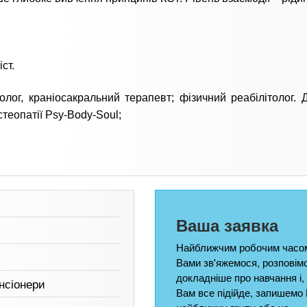
ст.
лог, краніосакральний терапевт; фізичний реабілітолог. 
стеопатії Psy-Body-Soul;
Ваша заявка
Найближчим робочим часом
Вами зв'яжемося, розповім
докладніше про навчання і,
енсіонери
Вам все підійде, запишемо 