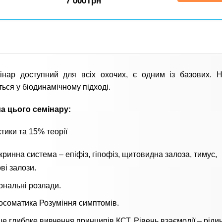
7 000
грн
інар доступний для всіх охочих, є одним із базових. 
ться у біодинамічному підході.
а цього семінару:
тики та 15% теорії
ринна система – епіфіз, гіпофіз, щитовидна залоза, тимус,
ві залози.
ональні розлади.
осоматика Розуміння симптомів.
е глибоке вивчення принципів КСТ. Рівень взаємодії – ріди