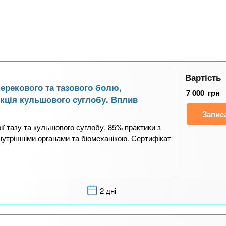
Вартість
перекового та тазового болю,
7 000
грн
екція кульшового суглобу. Вплив
Запис
ії тазу та кульшового суглобу. 85% практики з
нутрішніми органами та біомеханікою. Сертифікат
2 дні