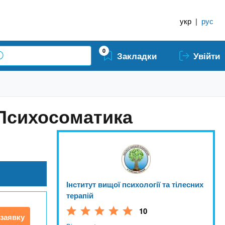
укр
|
рус
0
Закладки
Увійти
 Психосоматика
Інститут вищої психології та тілесних
терапій
10
заявку