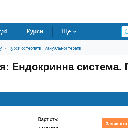
джі
Курси
Ще
у
Курси остеопатії і мануальної терапії
»
ія: Eндокринна система.
:
Вартість:
Залишити 