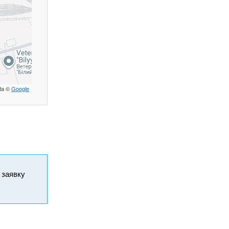
ta ©
Google
и заявку