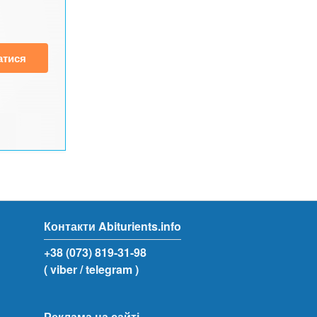
атися
Контакти Abiturients.info
+38 (073) 819-31-98
( viber
/ telegram )
Реклама на сайті