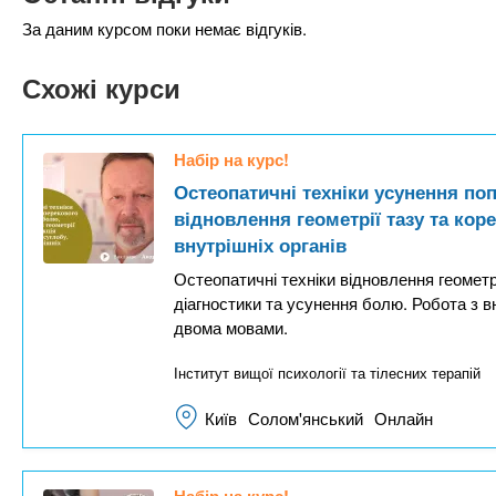
За даним курсом поки немає відгуків.
Схожі курси
Набір на курс!
Остеопатичні техніки усунення по
відновлення геометрії тазу та кор
внутрішніх органів
Остеопатичні техніки відновлення геометр
діагностики та усунення болю. Робота з в
двома мовами.
Інститут вищої психології та тілесних терапій
Київ
Солом'янський
Онлайн
Набір на курс!