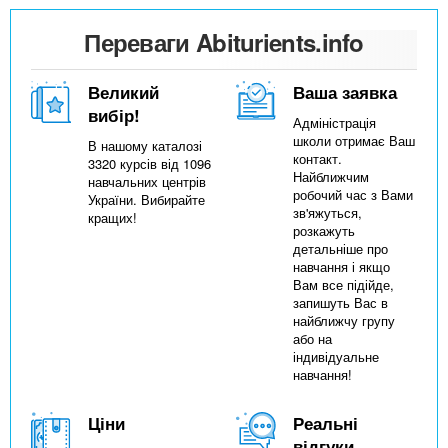
Переваги Abiturients.info
Великий
Ваша заявка
вибір!
Адміністрація
школи отримає Ваш
В нашому каталозі
контакт.
3320 курсів від 1096
Найближчим
навчальних центрів
робочий час з Вами
України. Вибирайте
зв'яжуться,
кращих!
розкажуть
детальніше про
навчання і якщо
Вам все підійде,
запишуть Вас в
найближчу групу
або на
індивідуальне
навчання!
Ціни
Реальні
відгуки