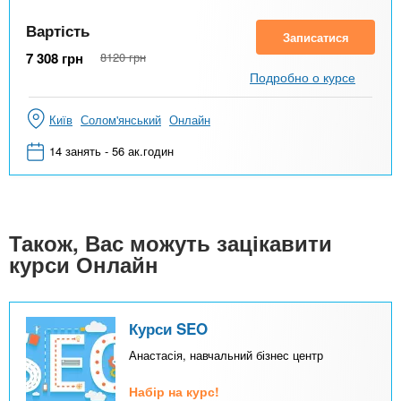
Вартість
Записатися
7 308
грн
8120
грн
Подробно о курсе
Київ
Солом'янський
Онлайн
14 занять - 56 ак.годин
Також, Вас можуть зацікавити
курси Онлайн
Курси SEO
Анастасія, навчальний бізнес центр
Набір на курс!