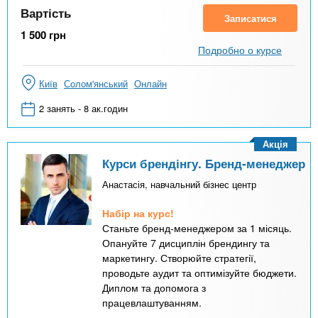
Вартість
Записатися
1 500
грн
Подробно о курсе
Київ
Солом'янський
Онлайн
2 занять - 8 ак.годин
Акція
Курси брендінгу. Бренд-менеджер
Анастасія, навчальний бізнес центр
Набір на курс!
Станьте бренд-менеджером за 1 місяць.
Опануйте 7 дисциплін брендингу та
маркетингу. Створюйте стратегії,
проводьте аудит та оптимізуйте бюджети.
Диплом та допомога з
працевлаштуванням.