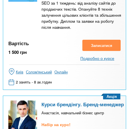
SEO за 1 тиждень: від аналізу сайтів до
продаючих текстів. Опануйте 8 технік
залучення цільових клієнтів та збільшення
прибутку. Диплом та заявки на роботу
після навчання.
Вартість
Записатися
1 500
грн
Подробно о курсе
Київ
Солом'янський
Онлайн
2 занять - 8 ак.годин
Акція
Курси брендінгу. Бренд-менеджер
Анастасія, навчальний бізнес центр
Набір на курс!