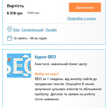
Вартість
Записатися
6 318
грн
7020
грн
Подробно о курсе
Київ
Солом'янський
Онлайн
12 занять - 48 ак.годин
Курси SEO
Анастасія, навчальний бізнес центр
Набір на курс!
SEO за 1 тиждень: від аналізу сайтів до
продаючих текстів. Опануйте 8 технік
залучення цільових клієнтів та збільшення
прибутку. Диплом та заявки на роботу
після навчання.