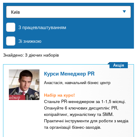
n
е
и
р
Приватні школи
х
t
і
а
з
л
З працевлаштуванням
MBA
а
s
у
к
Зі знижкою
.
л
Онлайн курси
а
Знайдено: 3 діючих наборів
i
д
Акція
За кордоном
і
Курси Менеджер PR
n
в
Анастасія, навчальний бізнес центр
Набір на курс!
f
Станьте PR-менеджером за 1-1,5 місяці.
Опануйте 6 ключових дисциплін: PR,
o
копірайтинг, журналістику та SMM.
Практичні інструменти для роботи з медіа
та організації бізнес-заходів.