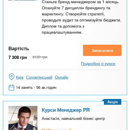
Станьте бренд-менеджером за 1 місяць.
Опануйте 7 дисциплін брендингу та
маркетингу. Створюйте стратегії,
проводьте аудит та оптимізуйте бюджети.
Диплом та допомога з
працевлаштуванням.
Вартість
Записатися
7 308
грн
8120
грн
Подробно о курсе
Київ
Солом'янський
Онлайн
14 занять - 56 ак.годин
Акція
Курси Менеджер PR
Анастасія, навчальний бізнес центр
Набір на курс!