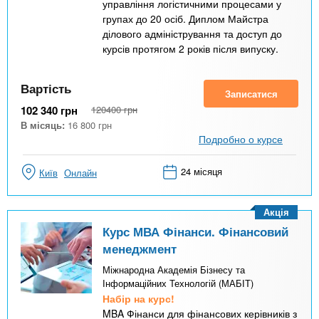
управління логістичними процесами у
групах до 20 осіб. Диплом Майстра
ділового адміністрування та доступ до
курсів протягом 2 років після випуску.
Вартість
Записатися
102 340
грн
120400
грн
В місяць:
16 800
грн
Подробно о курсе
24 місяця
Київ
Онлайн
Акція
Курс МВА Фінанси. Фінансовий
менеджмент
Міжнародна Академія Бізнесу та
Інформаційних Технологій (МАБІТ)
Набір на курс!
MBA Фінанси для фінансових керівників з