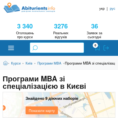
A
П
Д
е
укр
|
рус
о
b
р
в
е
3 340
3276
36
й
і
i
т
д
Оголошень
Реальних
Заявок за
и
про курси
відгуків
сьогодні
н
д
t
0
о
и
о
к
u
с
В
Н
Абітурієнту
Головна
Програми MBA зі спеціалізаціє
Курси
Київ
Програми MBA
»
»
»
»
н
и
о
а
r
є
в
Програми MBA зі
в
ЗВО (ВНЗ)
т
н
спеціалізацією в Києві
у
ч
i
о
т
г
а
Коледжі
о
Знайдено 9 діючих наборів
л
e
м
ь
а
Курси
Показати карту
т
н