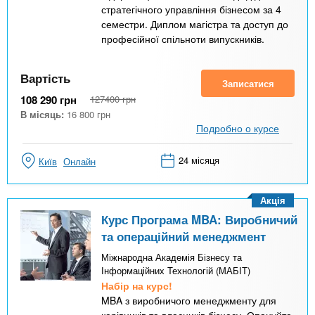
стратегічного управління бізнесом за 4
семестри. Диплом магістра та доступ до
професійної спільноти випускників.
Вартість
Записатися
108 290
грн
127400
грн
В місяць:
16 800
грн
Подробно о курсе
24 місяця
Київ
Онлайн
Акція
Курс Програма MBA: Виробничий
та операційний менеджмент
Міжнародна Академія Бізнесу та
Інформаційних Технологій (МАБІТ)
Набір на курс!
MBA з виробничого менеджменту для