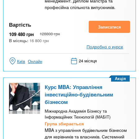
менеджмент. Диплом магістра та
професійна спільнота випускників.
Вартість
Записатися
109 480
грн
128800
грн
В місяць:
16 800
грн
Подробно о курсе
24 місяця
Київ
Онлайн
Акція
Курс MBA: Управління
інвестиційно-будівельним
бізнесом
Міжнародна Академія Бізнесу та
Інформаційних Технологій (МАБІТ)
Група збирається
MBA з управління будівельним бізнесом
для керівників та власників. Системний