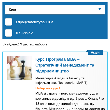
n
е
и
р
Приватні школи
х
t
і
а
з
л
З працевлаштуванням
MBA
а
s
у
к
Зі знижкою
.
л
Онлайн курси
а
Знайдено: 9 діючих наборів
i
д
Акція
За кордоном
і
Курс Програма МВА –
n
Стратегічний менеджмент та
в
підприємництво
f
Міжнародна Академія Бізнесу та
Інформаційних Технологій (МАБІТ)
Набір на курс!
o
MBA зі стратегічного менеджменту для
керівників з досвідом від 3 років. Опануйте
18 ключових дисциплін для розвитку
бізнесу. Міжнародний диплом та доступ до