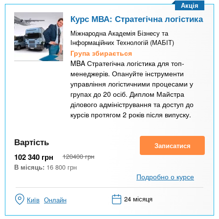
Акція
Курс МВА: Стратегічна логістика
Міжнародна Академія Бізнесу та
Інформаційних Технологій (МАБІТ)
Група збирається
MBA Стратегічна логістика для топ-
менеджерів. Опануйте інструменти
управління логістичними процесами у
групах до 20 осіб. Диплом Майстра
ділового адміністрування та доступ до
курсів протягом 2 років після випуску.
Вартість
Записатися
102 340
грн
120400
грн
В місяць:
16 800
грн
Подробно о курсе
24 місяця
Київ
Онлайн