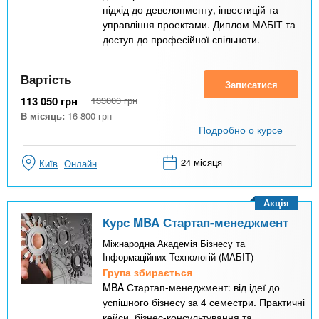
підхід до девелопменту, інвестицій та
управління проектами. Диплом МАБІТ та
доступ до професійної спільноти.
Вартість
Записатися
113 050
грн
133000
грн
В місяць:
16 800
грн
Подробно о курсе
24 місяця
Київ
Онлайн
Акція
Курс MBA Стартап-менеджмент
Міжнародна Академія Бізнесу та
Інформаційних Технологій (МАБІТ)
Група збирається
MBA Стартап-менеджмент: від ідеї до
успішного бізнесу за 4 семестри. Практичні
кейси, бізнес-консультування та