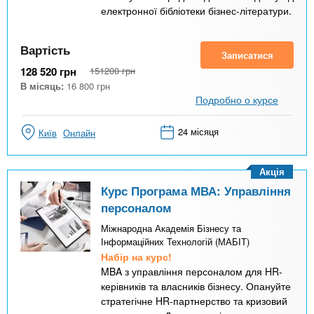
електронної бібліотеки бізнес-літератури.
Вартість
Записатися
128 520
грн
151200
грн
В місяць:
16 800
грн
Подробно о курсе
24 місяця
Київ
Онлайн
Акція
Курс Програма МВА: Управління
персоналом
Міжнародна Академія Бізнесу та
Інформаційних Технологій (МАБІТ)
Набір на курс!
MBA з управління персоналом для HR-
керівників та власників бізнесу. Опануйте
стратегічне HR-партнерство та кризовий