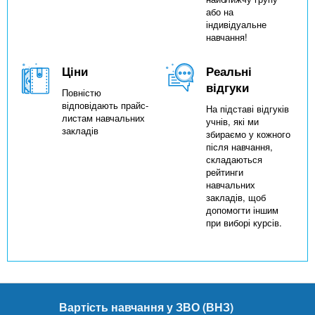
або на
індивідуальне
навчання!
Ціни
Реальні
відгуки
Повністю
відповідають прайс-
На підставі відгуків
листам навчальних
учнів, які ми
закладів
збираємо у кожного
після навчання,
складаються
рейтинги
навчальних
закладів, щоб
допомогти іншим
при виборі курсів.
Вартість навчання у ЗВО (ВНЗ)