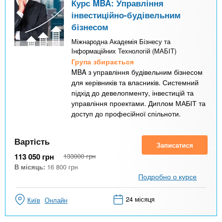
Курс MBA: Управління
інвестиційно-будівельним
бізнесом
Міжнародна Академія Бізнесу та
Інформаційних Технологій (МАБІТ)
Група збирається
MBA з управління будівельним бізнесом
для керівників та власників. Системний
підхід до девелопменту, інвестицій та
управління проектами. Диплом МАБІТ та
доступ до професійної спільноти.
Вартість
Записатися
113 050
грн
133000
грн
В місяць:
16 800
грн
Подробно о курсе
24 місяця
Київ
Онлайн