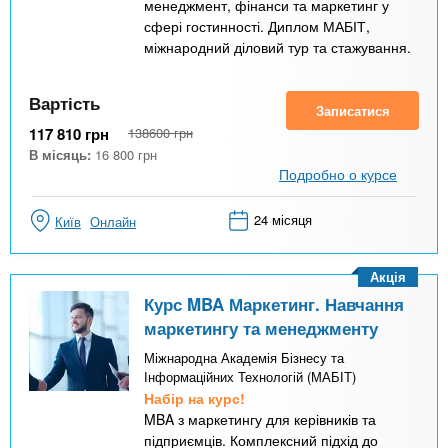
менеджмент, фінанси та маркетинг у
сфері гостинності. Диплом МАБІТ,
міжнародний діловий тур та стажування.
Вартість
Записатися
117 810
грн
138600
грн
В місяць:
16 800
грн
Подробно о курсе
24 місяця
Київ
Онлайн
Акція
Курс MBA Маркетинг. Навчання
маркетингу та менеджменту
Міжнародна Академія Бізнесу та
Інформаційних Технологій (МАБІТ)
Набір на курс!
MBA з маркетингу для керівників та
підприємців. Комплексний підхід до