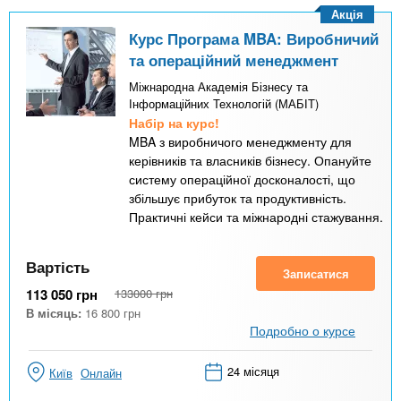
Акція
Курс Програма MBA: Виробничий
та операційний менеджмент
Міжнародна Академія Бізнесу та
Інформаційних Технологій (МАБІТ)
Набір на курс!
MBA з виробничого менеджменту для
керівників та власників бізнесу. Опануйте
систему операційної досконалості, що
збільшує прибуток та продуктивність.
Практичні кейси та міжнародні стажування.
Вартість
Записатися
113 050
грн
133000
грн
В місяць:
16 800
грн
Подробно о курсе
24 місяця
Київ
Онлайн