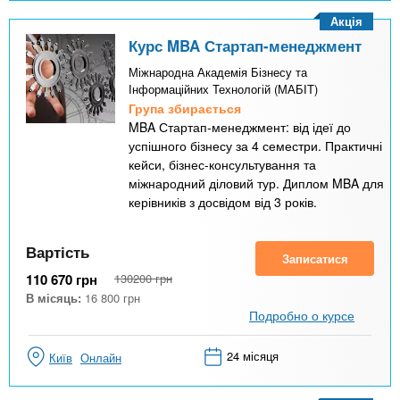
Акція
Курс MBA Стартап-менеджмент
Міжнародна Академія Бізнесу та
Інформаційних Технологій (МАБІТ)
Група збирається
MBA Стартап-менеджмент: від ідеї до
успішного бізнесу за 4 семестри. Практичні
кейси, бізнес-консультування та
міжнародний діловий тур. Диплом MBA для
керівників з досвідом від 3 років.
Вартість
Записатися
110 670
грн
130200
грн
В місяць:
16 800
грн
Подробно о курсе
24 місяця
Київ
Онлайн