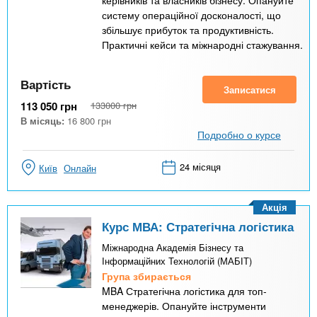
керівників та власників бізнесу. Опануйте
систему операційної досконалості, що
збільшує прибуток та продуктивність.
Практичні кейси та міжнародні стажування.
Вартість
Записатися
113 050
грн
133000
грн
В місяць:
16 800
грн
Подробно о курсе
24 місяця
Київ
Онлайн
Акція
Курс МВА: Стратегічна логістика
Міжнародна Академія Бізнесу та
Інформаційних Технологій (МАБІТ)
Група збирається
MBA Стратегічна логістика для топ-
менеджерів. Опануйте інструменти