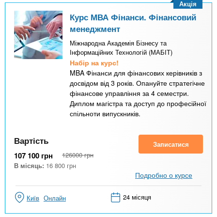
Акція
Курс МВА Фінанси. Фінансовий
менеджмент
Міжнародна Академія Бізнесу та
Інформаційних Технологій (МАБІТ)
Набір на курс!
MBA Фінанси для фінансових керівників з
досвідом від 3 років. Опануйте стратегічне
фінансове управління за 4 семестри.
Диплом магістра та доступ до професійної
спільноти випускників.
Вартість
Записатися
107 100
грн
126000
грн
В місяць:
16 800
грн
Подробно о курсе
24 місяця
Київ
Онлайн