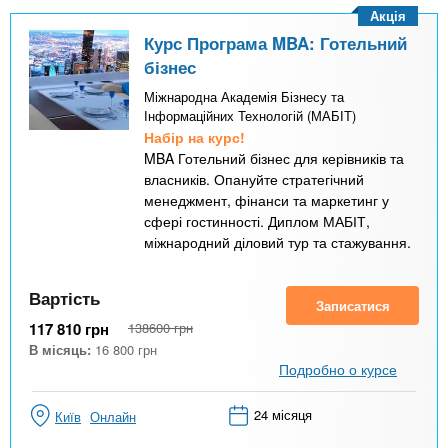
Акція
Курс Програма MBA: Готельний
бізнес
Міжнародна Академія Бізнесу та
Інформаційних Технологій (МАБІТ)
Набір на курс!
MBA Готельний бізнес для керівників та
власників. Опануйте стратегічний
менеджмент, фінанси та маркетинг у
сфері гостинності. Диплом МАБІТ,
міжнародний діловий тур та стажування.
Вартість
Записатися
117 810
грн
138600
грн
В місяць:
16 800
грн
Подробно о курсе
24 місяця
Київ
Онлайн