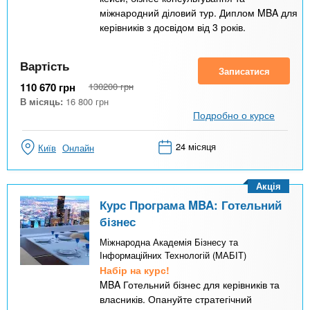
міжнародний діловий тур. Диплом MBA для
керівників з досвідом від 3 років.
Вартість
Записатися
110 670
грн
130200
грн
В місяць:
16 800
грн
Подробно о курсе
24 місяця
Київ
Онлайн
Акція
Курс Програма MBA: Готельний
бізнес
Міжнародна Академія Бізнесу та
Інформаційних Технологій (МАБІТ)
Набір на курс!
MBA Готельний бізнес для керівників та
власників. Опануйте стратегічний