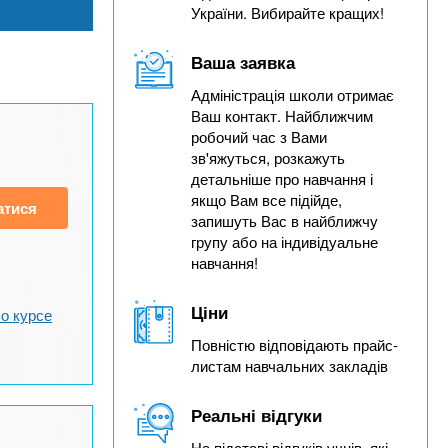
України. Вибирайте кращих!
Ваша заявка
Адміністрація школи отримає
Ваш контакт. Найближчим
робочий час з Вами
зв'яжуться, розкажуть
детальніше про навчання і
якщо Вам все підійде,
атися
запишуть Вас в найближчу
групу або на індивідуальне
навчання!
Ціни
о курсе
Повністю відповідають прайс-
листам навчальних закладів
Реальні відгуки
На підставі відгуків учнів, які