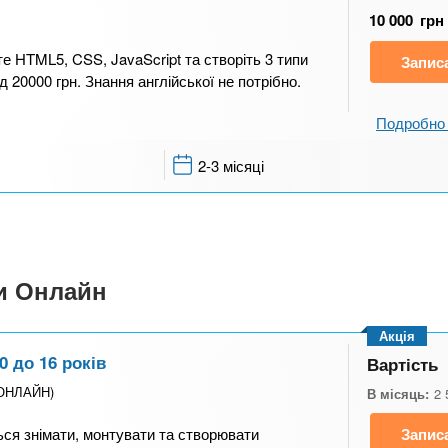
10 000
грн
те HTML5, CSS, JavaScript та створіть 3 типи
Запис
 20000 грн. Знання англійської не потрібно.
Подробно 
2-3 місяці
си Онлайн
Акція
0 до 16 років
Вартість
(ОНЛАЙН)
В місяць:
2 
ться знімати, монтувати та створювати
Запис