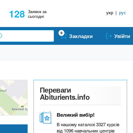
128
Заявок за
укр
|
рус
сьогодні
0
Закладки
Увійти
Переваги
Abiturients.info
Великий вибір!
В нашому каталозі 3327 курсів
від 1096 навчальних центрів