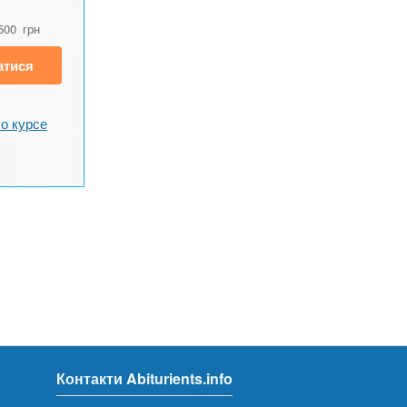
500
грн
атися
о курсе
Контакти Abiturients.info