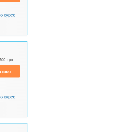
о курсе
500
грн
атися
о курсе