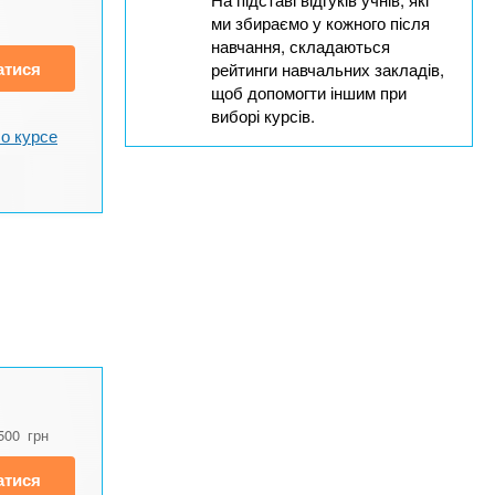
ми збираємо у кожного після
навчання, складаються
атися
рейтинги навчальних закладів,
щоб допомогти іншим при
виборі курсів.
о курсе
500
грн
атися