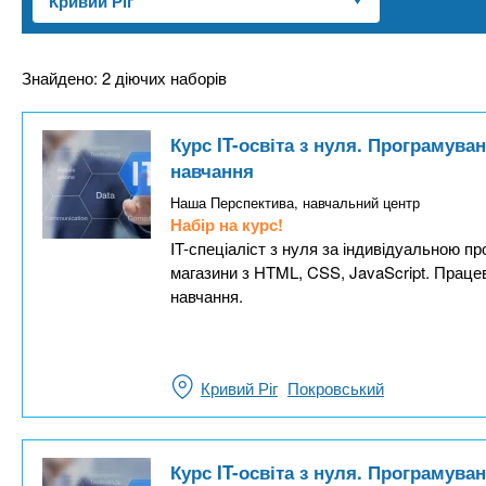
n
т
и
е
х
t
р
з
і
Знайдено: 2 діючих наборів
а
а
s
л
к
Курс IT-освіта з нуля. Програмува
у
л
.
навчання
а
Наша Перспектива, навчальний центр
д
i
Набір на курс!
IT-спеціаліст з нуля за індивідуальною пр
і
магазини з HTML, CSS, JavaScript. Праце
в
n
навчання.
f
Кривий Ріг
Покровський
o
Курс IT-освіта з нуля. Програмува