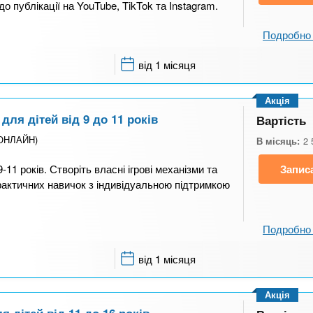
до публікації на YouTube, TikTok та Instagram.
Подробно 
від 1 місяця
Акція
ля дітей від 9 до 11 років
Вартість
(ОНЛАЙН)
В місяць:
2 
11 років. Створіть власні ігрові механізми та
Запис
практичних навичок з індивідуальною підтримкою
Подробно 
від 1 місяця
Акція
 дітей від 11 до 16 років