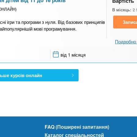
Вартість
(ОНЛАЙН)
В місяць:
2 
сні ігри та програми з нуля. Від базових принципів
Запис
найпопулярнішій мові програмування.
Подробно 
від 1 місяця
ьше курсів онлайн
FAQ (Поширені запитання)
Каталог спеціальностей