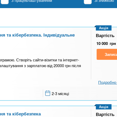
З працевлаштуванням
Зі знижкою
Акція
ння та кібербезпека. Індивідуальне
Вартість
10 000
грн
Запис
ограмою. Створіть сайти-візитки та інтернет-
влаштування з зарплатою від 20000 грн після
Подробно 
2-3 місяці
Акція
ння та кібербезпека
Вартість